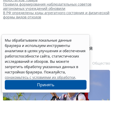
Правила формирования наблюдательных советов
автономных учреждений обновили
В РФ определены коды агрегатного состояния и физической
формы видов отходов
В РФ урегулировали вопросы
Мы обрабатываем локальные данные
браузера и используем инструменты
использования с/х земель для
аналитики в целях улучшения и обеспечения
сельского туризма
работоспособности сайта, статистических
исследований и обзоров. Вы можете
7 августа 2026 16:18
Общество
запретить обработку указанных данных в
настройках браузера. Пожалуйста,
ознакомьтесь с условиями их обработки
.
Принять