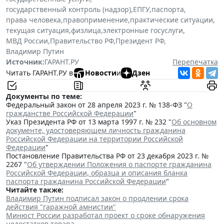
государственный контроль (надзор)
,
ЕПГУ
,
паспорта
,
права человека
,
правоприменение
,
практические ситуации
,
текущая ситуация
,
физлица
,
электронные госуслуги
,
МВД России
,
Правительство РФ
,
Президент РФ
,
Владимир Путин
Источник:
ГАРАНТ.РУ
Перепечатка
Читать ГАРАНТ.РУ в
Новости
и
Дзен
Документы по теме:
Федеральный закон от 28 апреля 2023 г. № 138-ФЗ "
О
гражданстве Российской Федерации
"
Указ Президента РФ от 13 марта 1997 г. № 232 "
Об основном
документе, удостоверяющем личность гражданина
Российской Федерации на территории Российской
Федерации
"
Постановление Правительства РФ от 23 декабря 2023 г. №
2267 "
Об утверждении Положения о паспорте гражданина
Российской Федерации, образца и описания бланка
паспорта гражданина Российской Федерации
"
Читайте также:
Владимир Путин подписал закон о продлении срока
действия "гаражной амнистии"
Минюст России разработал проект о сроке обнаружения
недостатков товара