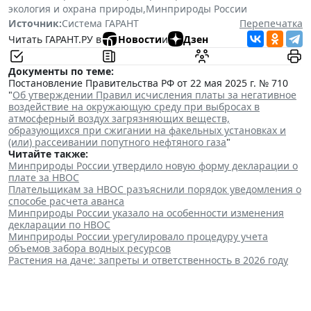
экология и охрана природы
,
Минприроды России
Источник:
Система ГАРАНТ
Перепечатка
Читать ГАРАНТ.РУ в
Новости
и
Дзен
Документы по теме:
Постановление Правительства РФ от 22 мая 2025 г. № 710
"
Об утверждении Правил исчисления платы за негативное
воздействие на окружающую среду при выбросах в
атмосферный воздух загрязняющих веществ,
образующихся при сжигании на факельных установках и
(или) рассеивании попутного нефтяного газа
"
Читайте также:
Минприроды России утвердило новую форму декларации о
плате за НВОС
Плательщикам за НВОС разъяснили порядок уведомления о
способе расчета аванса
Минприроды России указало на особенности изменения
декларации по НВОС
Минприроды России урегулировало процедуру учета
объемов забора водных ресурсов
Растения на даче: запреты и ответственность в 2026 году