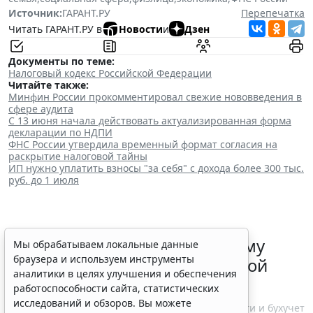
Источник:
ГАРАНТ.РУ
Перепечатка
Читать ГАРАНТ.РУ в
Новости
и
Дзен
Документы по теме:
Налоговый кодекс Российской Федерации
Читайте также:
Минфин России прокомментировал свежие нововведения в
сфере аудита
С 13 июня начала действовать актуализированная форма
декларации по НДПИ
ФНС России утвердила временный формат согласия на
раскрытие налоговой тайны
ИП нужно уплатить взносы "за себя" с дохода более 300 тыс.
руб. до 1 июля
ФНС России рассказала малому
Мы обрабатываем локальные данные
браузера и используем инструменты
бизнесу о порядке упрощенной
аналитики в целях улучшения и обеспечения
ликвидации компании
работоспособности сайта, статистических
исследований и обзоров. Вы можете
7 августа 2026 18:16
Налоги и бухучет