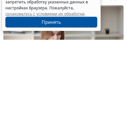
запретить обработку указанных данных в
настройках браузера. Пожалуйста,
ознакомьтесь с условиями их обработки
.
Принять
© treeratw/ Фотобанк 123RF.com
Налоговые органы на официальном сайте
информируют бизнес-сообщество о том, что с
введением нового упрощенного регламента
процедура прекращения деятельности организации