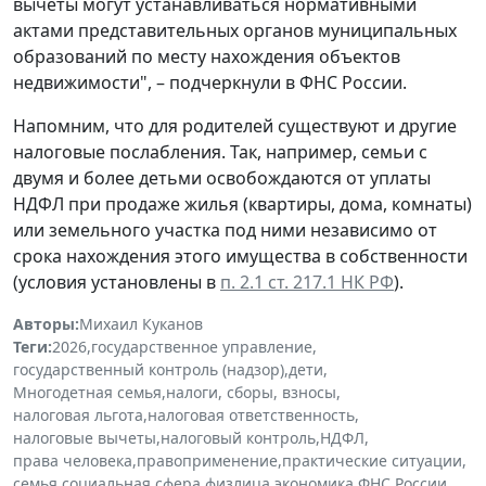
вычеты могут устанавливаться нормативными
актами представительных органов муниципальных
образований по месту нахождения объектов
недвижимости", – подчеркнули в ФНС России.
Напомним, что для родителей существуют и другие
налоговые послабления. Так, например, семьи с
двумя и более детьми освобождаются от уплаты
НДФЛ при продаже жилья (квартиры, дома, комнаты)
или земельного участка под ними независимо от
срока нахождения этого имущества в собственности
(условия установлены в
п. 2.1 ст. 217.1 НК РФ
).
Авторы:
Михаил Куканов
Теги:
2026
,
государственное управление
,
государственный контроль (надзор)
,
дети
,
Многодетная семья
,
налоги, сборы, взносы
,
налоговая льгота
,
налоговая ответственность
,
налоговые вычеты
,
налоговый контроль
,
НДФЛ
,
права человека
,
правоприменение
,
практические ситуации
,
семья
,
социальная сфера
,
физлица
,
экономика
,
ФНС России