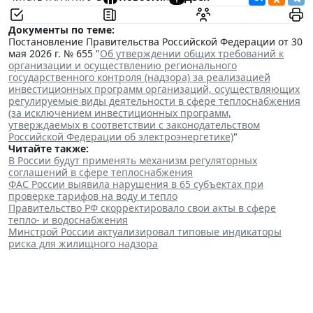
Документы по теме:
Постановление Правительства Российской Федерации от 30
мая 2026 г. № 655 "
Об утверждении общих требований к
организации и осуществлению регионального
государственного контроля (надзора) за реализацией
инвестиционных программ организаций, осуществляющих
регулируемые виды деятельности в сфере теплоснабжения
(за исключением инвестиционных программ,
утверждаемых в соответствии с законодательством
Российской Федерации об электроэнергетике)
"
Читайте также:
В России будут применять механизм регуляторных
соглашений в сфере теплоснабжения
ФАС России выявила нарушения в 65 субъектах при
проверке тарифов на воду и тепло
Правительство РФ скорректировало свои акты в сфере
тепло- и водоснабжения
Минстрой России актуализировал типовые индикаторы
риска для жилищного надзора