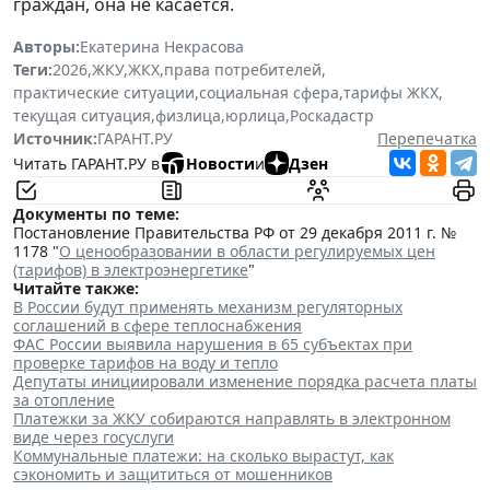
граждан, она не касается.
Авторы:
Екатерина Некрасова
Теги:
2026
,
ЖКУ
,
ЖКХ
,
права потребителей
,
практические ситуации
,
социальная сфера
,
тарифы ЖКХ
,
текущая ситуация
,
физлица
,
юрлица
,
Роскадастр
Источник:
ГАРАНТ.РУ
Перепечатка
Читать ГАРАНТ.РУ в
Новости
и
Дзен
Документы по теме:
Постановление Правительства РФ от 29 декабря 2011 г. №
1178 "
О ценообразовании в области регулируемых цен
(тарифов) в электроэнергетике
"
Читайте также:
В России будут применять механизм регуляторных
соглашений в сфере теплоснабжения
ФАС России выявила нарушения в 65 субъектах при
проверке тарифов на воду и тепло
Депутаты инициировали изменение порядка расчета платы
за отопление
Платежки за ЖКУ собираются направлять в электронном
виде через госуслуги
Коммунальные платежи: на сколько вырастут, как
сэкономить и защититься от мошенников