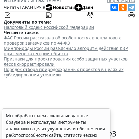
Источник:
Система ГАРАНТ
Перепечатка
Читать ГАРАНТ.РУ в
Новости
и
Дзен
Документы по теме:
Налоговый кодекс Российской Федерации
Читайте также:
ФАС России рассказала об особенностях внеплановых
проверок заказчиков по 44-ФЗ
Минприроды России разъяснило алгоритм действия КЭР
при смене категории объекта
Признаки для проектирования особо защитных участков
лесов скорректировали
Порядок отбора природоохранных проектов в целях их
субсидирования уточнили
ФАС России рассказала об
Мы обрабатываем локальные данные
браузера и используем инструменты
особенностях внеплановых
аналитики в целях улучшения и обеспечения
проверок заказчиков по 44-ФЗ
работоспособности сайта, статистических