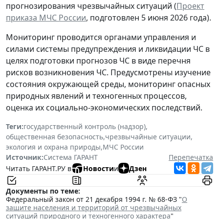
прогнозирования чрезвычайных ситуаций (
Проект
приказа МЧС России
, подготовлен 5 июня 2026 года).
Мониторинг проводится органами управления и
силами системы предупреждения и ликвидации ЧС в
целях подготовки прогнозов ЧС в виде перечня
рисков возникновения ЧС. Предусмотрены изучение
состояния окружающей среды, мониторинг опасных
природных явлений и техногенных процессов,
оценка их социально-экономических последствий.
Теги:
государственный контроль (надзор)
,
общественная безопасность
,
чрезвычайные ситуации
,
экология и охрана природы
,
МЧС России
Источник:
Система ГАРАНТ
Перепечатка
Читать ГАРАНТ.РУ в
Новости
и
Дзен
Документы по теме:
Федеральный закон от 21 декабря 1994 г. № 68-ФЗ "
О
защите населения и территорий от чрезвычайных
ситуаций природного и техногенного характера
"