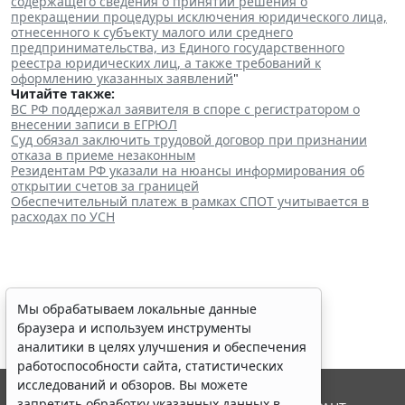
содержащего сведения о принятии решения о
прекращении процедуры исключения юридического лица,
отнесенного к субъекту малого или среднего
предпринимательства, из Единого государственного
реестра юридических лиц, а также требований к
оформлению указанных заявлений
"
Читайте также:
ВС РФ поддержал заявителя в споре с регистратором о
внесении записи в ЕГРЮЛ
Суд обязал заключить трудовой договор при признании
отказа в приеме незаконным
Резидентам РФ указали на нюансы информирования об
открытии счетов за границей
Обеспечительный платеж в рамках СПОТ учитывается в
расходах по УСН
Мы обрабатываем локальные данные
браузера и используем инструменты
аналитики в целях улучшения и обеспечения
работоспособности сайта, статистических
исследований и обзоров. Вы можете
запретить обработку указанных данных в