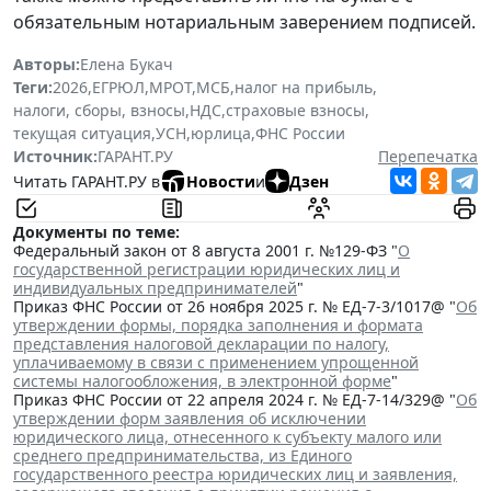
обязательным нотариальным заверением подписей.
Авторы:
Елена Букач
Теги:
2026
,
ЕГРЮЛ
,
МРОТ
,
МСБ
,
налог на прибыль
,
налоги, сборы, взносы
,
НДС
,
страховые взносы
,
текущая ситуация
,
УСН
,
юрлица
,
ФНС России
Источник:
ГАРАНТ.РУ
Перепечатка
Читать ГАРАНТ.РУ в
Новости
и
Дзен
Документы по теме:
Федеральный закон от 8 августа 2001 г. №129-ФЗ "
О
государственной регистрации юридических лиц и
индивидуальных предпринимателей
"
Приказ ФНС России от 26 ноября 2025 г. № ЕД-7-3/1017@ "
Об
утверждении формы, порядка заполнения и формата
представления налоговой декларации по налогу,
уплачиваемому в связи с применением упрощенной
системы налогообложения, в электронной форме
"
Приказ ФНС России от 22 апреля 2024 г. № ЕД-7-14/329@ "
Об
утверждении форм заявления об исключении
юридического лица, отнесенного к субъекту малого или
среднего предпринимательства, из Единого
государственного реестра юридических лиц и заявления,