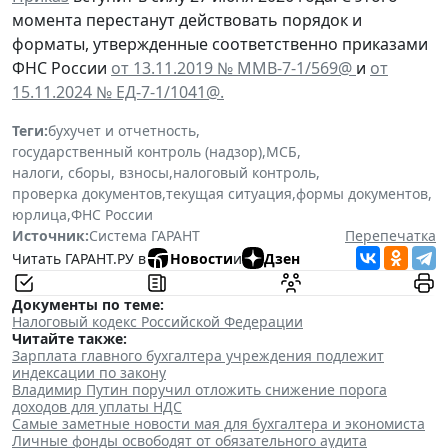
момента перестанут действовать порядок и
форматы, утвержденные соответственно приказами
ФНС России
от 13.11.2019 № ММВ-7-1/569@
и
от
15.11.2024 № ЕД-7-1/1041@.
Теги:
бухучет и отчетность
,
государственный контроль (надзор)
,
МСБ
,
налоги, сборы, взносы
,
налоговый контроль
,
проверка документов
,
текущая ситуация
,
формы документов
,
юрлица
,
ФНС России
Источник:
Система ГАРАНТ
Перепечатка
Читать ГАРАНТ.РУ в
Новости
и
Дзен
Документы по теме:
Налоговый кодекс Российской Федерации
Читайте также:
Зарплата главного бухгалтера учреждения подлежит
индексации по закону
Владимир Путин поручил отложить снижение порога
доходов для уплаты НДС
Самые заметные новости мая для бухгалтера и экономиста
Личные фонды освободят от обязательного аудита