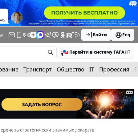
м
Войти
Eng
Перейти в систему ГАРАНТ
ование
Транспорт
Общество
IT
Профессия
П
перечень стратегически значимых лекарств