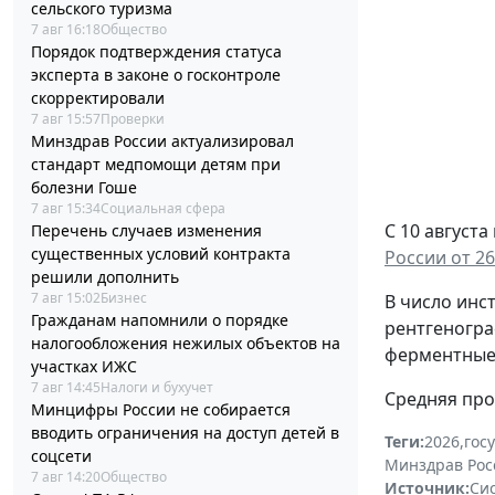
сельского туризма
7 авг 16:18
Общество
Порядок подтверждения статуса
эксперта в законе о госконтроле
скорректировали
7 авг 15:57
Проверки
Минздрав России актуализировал
стандарт медпомощи детям при
болезни Гоше
7 авг 15:34
Социальная сфера
С 10 август
Перечень случаев изменения
существенных условий контракта
России от 26
решили дополнить
7 авг 15:02
Бизнес
В число инс
Гражданам напомнили о порядке
рентгеногра
налогообложения нежилых объектов на
ферментные 
участках ИЖС
7 авг 14:45
Налоги и бухучет
Средняя про
Минцифры России не собирается
вводить ограничения на доступ детей в
Теги:
2026
,
гос
соцсети
Минздрав Рос
7 авг 14:20
Общество
Источник:
Си