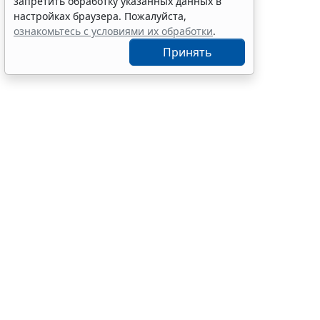
запретить обработку указанных данных в
экзамена
настройках браузера. Пожалуйста,
7 авг 12:15
Образование
ознакомьтесь с условиями их обработки
.
Принять
Установлен 
году): для 
ее в реестр
форме и в п
(
Федеральный