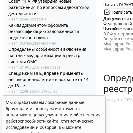
Совет ФПА РФ утвердил новые
Читать ГАРАНТ
разъяснения по вопросам адвокатской
Подписать
деятельности
Документы п
7 авг 13:56
Профессия
Федеральный з
Каким документом оформить
Читайте такж
реклассификацию задолженности
В РФ утверди
подотчетного лица
Вступил в си
7 авг 13:37
Бюджетный учет
Минздрав Рос
Минздрав Рос
Определены особенности включения
частных медорганизаций в реестр
системы ОМС
7 авг 13:19
Социальная сфера
Спецрежим НПД вправе применять
Опред
несовершеннолетние в возрасте от 14
реест
до 18 лет
7 авг 12:58
Налоги и бухучет
При госрегистрации судна определят
7 августа 2026
Мы обрабатываем локальные данные
соответствие идентифицирующим
браузера и используем инструменты
признакам
аналитики в целях улучшения и обеспечения
7 авг 12:34
Транспорт
работоспособности сайта, статистических
В Госдуме предложили заменить ЕГЭ
исследований и обзоров. Вы можете
аттестацией в форме государственного