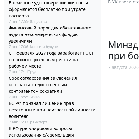
В УК ввели ст
Временное удостоверение личности
оформляется бесплатно при утрате
паспорта
7 авг 17:55
Общество
Финансовый порог для обязательного
аудита некоммерческих фондов
увеличили
Минзд
7 авг 17:36
Налоги и бухучет
при б
С 1 февраля 2027 года заработает ГОСТ
по психосоциальным рискам на
рабочем месте
7 августа 2026
7 авг 17:11
Труд
Срок согласования заключения
контракта с единственным
контрагентом сократили
7 авг 16:55
Бизнес
ВС РФ признал лишение прав
незаконным при неизвестной личности
водителя
7 авг 16:37
Транспорт
В РФ урегулировали вопросы
использования с/х земель для