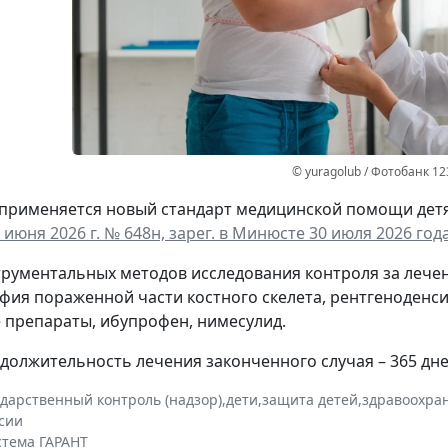
© yuragolub / Фотобанк 1
а применяется новый стандарт медицинской помощи дет
 июня 2026 г. № 648н, зарег. в Минюсте 30 июля 2026 года
трументальных методов исследования контроля за леч
фия пораженной части костного скелета, рентгеноденс
препараты, ибупрофен, нимесулид.
должительность лечения законченного случая – 365 дне
ударственный контроль (надзор)
,
дети
,
защита детей
,
здравоохра
сии
стема ГАРАНТ