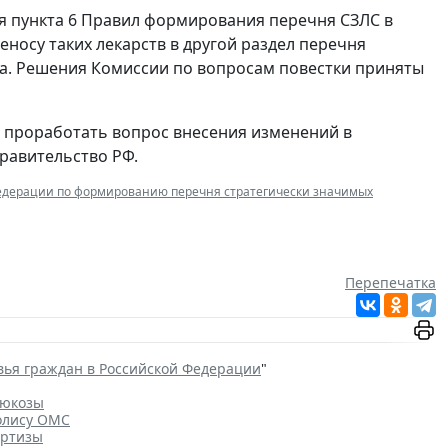
я пункта 6 Правил формирования перечня СЗЛС в
носу таких лекарств в другой раздел перечня
а. Решения Комиссии по вопросам повестки приняты
 проработать вопрос внесения изменений в
равительство РФ.
едерации по формированию перечня стратегически значимых
Перепечатка
вья граждан в Российской Федерации
"
люкозы
олису ОМС
ертизы