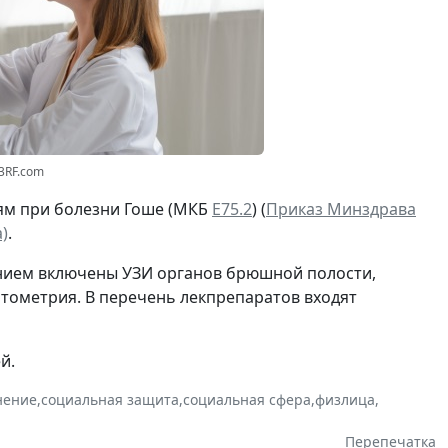
23RF.com
ям при болезни Гоше (МКБ
Е75.2
) (
Приказ Минздрава
)
.
ением включены УЗИ органов брюшной полости,
итометрия. В перечень лекпрепаратов входят
й.
нение
,
социальная защита
,
социальная сфера
,
физлица
,
Перепечатка