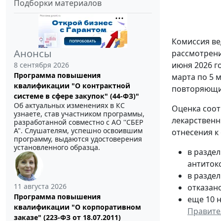
Подборки материалов
Комиссия ве
Анонсы
рассмотрени
июня 2026 г
8 сентября 2026
Программа повышения
марта по 5 
квалификации "О контрактной
повторяющи
системе в сфере закупок" (44-ФЗ)"
Об актуальных изменениях в КС
Оценка соот
узнаете, став участником программы,
лекарственн
разработанной совместно с АО ''СБЕР
А". Слушателям, успешно освоившим
отнесения к
программу, выдаются удостоверения
установленного образца.
в разде
антиток
в раздел
11 августа 2026
отказан
Программа повышения
еще 10 
квалификации "О корпоративном
Правител
заказе" (223-ФЗ от 18.07.2011)