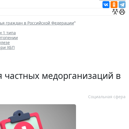
вья граждан в Российской Федерации
"
и 1 типа
итопении
улезе
при ХБП
 частных медорганизаций в
Социальная сфера