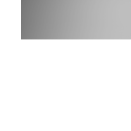
© wellyans / Фотобанк 12
порядок включения частных медорганизаций в реестр о
включения в реестр такая медорганизация должна до 1 с
) в ТФОМС того региона, где она намерена осуществлять
орядке, которые установлены
Правилами
ОМС для муниц
 закон от 4 августа 2026 г. № 329-ФЗ
).