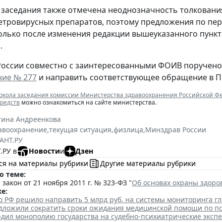
 заседания также отмечена неоднозначность толковани
етровирусных препаратов, поэтому предложения по пере
лько после изменения редакции вышеуказанного пункт
.
оссии совместно с заинтересованными ФОИВ поручено
ние № 277
и направить соответствующее обращение в П
окола заседания комиссии Министерства здравоохранения Российской Ф
редств
можно ознакомиться на сайте министерства.
тина Андреенкова
авоохранение
,
текущая ситуация
,
физлица
,
Минздрав России
АНТ.РУ
.РУ в
Новости
и
Дзен
ся на материалы рубрики
Другие материалы рубрики
о теме:
закон от 21 ноября 2011 г. № 323-ФЗ "
Об основах охраны здоро
е:
о РФ решило направить 5 млрд руб. на системы мониторинга г
едложили сократить сроки ожидания медицинской помощи по п
рдил монополию государства на судебно-психиатрические эксп