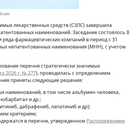
RF.com
имых лекарственных средств (СЗЛС) завершила
атентованных наименований. Заседание состоялось 8
 ряда фармацевтических компаний в период с 31
дных непатентованных наименования (МНН), с учетом
рования перечня стратегически значимых
а 2026 г. № 277
), проводилась с определением
рения приняты следующие решения:
х наименований, в том числе альбумин человека,
обарбитал и др.;
ситиниб, дабрафениб, лапатиниб и др);
вием критериям;
одержатся в перечне, утвержденном
Распоряжением