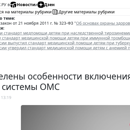
.РУ в
Новости
и
Дзен
ся на материалы рубрики
Другие материалы рубрики
о теме:
акон от 21 ноября 2011 г. № 323-ФЗ "
Об основах охраны здоро
е:
ли стандарт медпомощи детям при наследственной тирозинеми
лу стандарт медицинской помощи детям при иммунной тромбоц
сии выпустил стандарт медицинской помощи детям при туберк
сии утвердил стандарт медицинской помощи детям с анемией 
елены особенности включения
р системы ОМС
 13:19