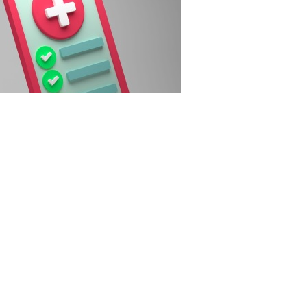
3RF.com
рганизаций системы ОМС (для работы в системе в 2027
ентября 2026 года направить уведомление (о включении
 деятельность в сфере ОМС. Уведомление подается по
ипальных и госучреждений здравоохранения