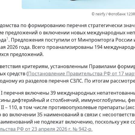
© neirfy / Фотобанк 123
домства по формированию перечня стратегически знач
е предложений о включении новых международных неп
1
ода
. Предложения поступили от Минпромторга России и
мая 2026 года. Всего проанализированы 194 междунаро
хся предложений.
ветствия критериям, установленным Правилами форми
ых средств (
Постановление Правительства РФ от 17 март
 одному из разделов перечня СЗЛС. По итогам рассмот
л I перечня включены 39 международных непатентованны
сины дифтерийный и столбнячий, иммуноглобулины, фен
 II – 110, в том числе противоопухолевые препараты (ак
о во включении 35 наименований в связи с несоответст
наименований не подлежат включению, поскольку уже с
ьства РФ от 23 апреля 2026 г. № 942-р.