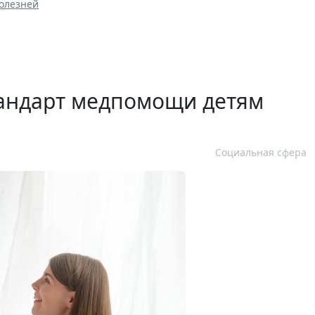
болезней
тандарт медпомощи детям
Социальная сфера