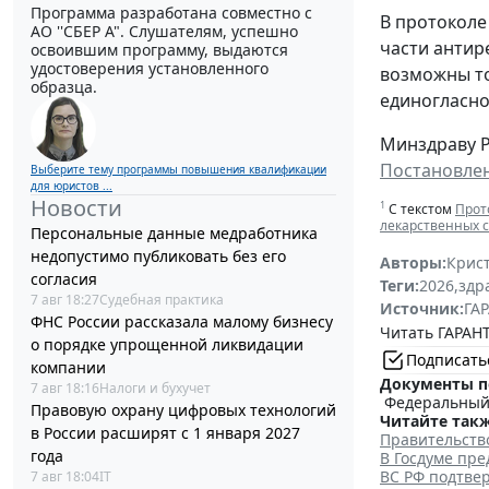
Программа разработана совместно с
В протоколе
АО ''СБЕР А". Слушателям, успешно
части антир
освоившим программу, выдаются
удостоверения установленного
возможны то
образца.
единогласно
Минздраву Р
Постановле
Выберите тему программы повышения квалификации
для юристов ...
Новости
1
С текстом
Прот
лекарственных с
Персональные данные медработника
недопустимо публиковать без его
Авторы:
Крис
согласия
Теги:
2026
,
здр
7 авг 18:27
Судебная практика
Источник:
ГАР
ФНС России рассказала малому бизнесу
Читать ГАРАНТ
о порядке упрощенной ликвидации
Подписать
компании
Документы п
7 авг 18:16
Налоги и бухучет
Ф
едеральный 
Правовую охрану цифровых технологий
Читайте такж
в России расширят с 1 января 2027
Правительств
года
В Госдуме пр
ВС РФ подтве
7 авг 18:04
IT