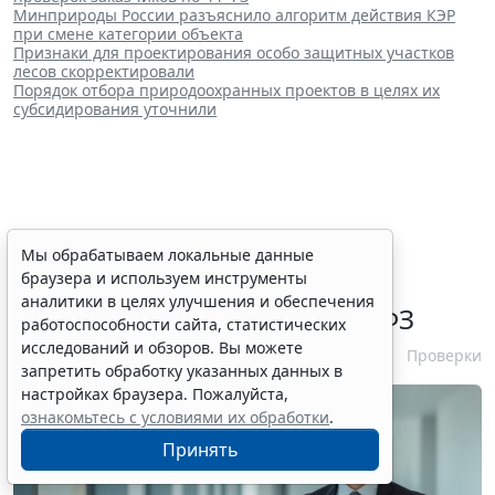
Минприроды России разъяснило алгоритм действия КЭР
при смене категории объекта
Признаки для проектирования особо защитных участков
лесов скорректировали
Порядок отбора природоохранных проектов в целях их
субсидирования уточнили
ФАС России рассказала об
Мы обрабатываем локальные данные
браузера и используем инструменты
особенностях внеплановых
аналитики в целях улучшения и обеспечения
проверок заказчиков по 44-ФЗ
работоспособности сайта, статистических
исследований и обзоров. Вы можете
6 августа 2026 16:00
Проверки
запретить обработку указанных данных в
настройках браузера. Пожалуйста,
ознакомьтесь с условиями их обработки
.
Принять