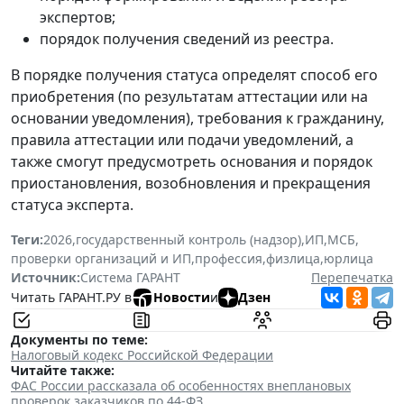
экспертов;
порядок получения сведений из реестра.
В порядке получения статуса определят способ его
приобретения (по результатам аттестации или на
основании уведомления), требования к гражданину,
правила аттестации или подачи уведомлений, а
также смогут предусмотреть основания и порядок
приостановления, возобновления и прекращения
статуса эксперта.
Теги:
2026
,
государственный контроль (надзор)
,
ИП
,
МСБ
,
проверки организаций и ИП
,
профессия
,
физлица
,
юрлица
Источник:
Система ГАРАНТ
Перепечатка
Читать ГАРАНТ.РУ в
Новости
и
Дзен
Документы по теме:
Налоговый кодекс Российской Федерации
Читайте также:
ФАС России рассказала об особенностях внеплановых
проверок заказчиков по 44-ФЗ