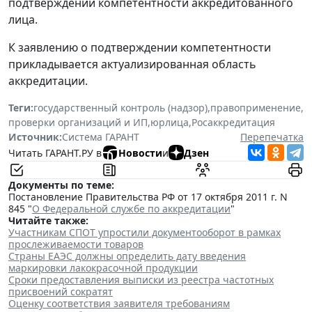
подтверждении компетентности аккредитованного
лица.
К заявлению о подтверждении компетентности
прикладывается актуализированная область
аккредитации.
Теги:
государственный контроль (надзор)
,
правоприменение
,
проверки организаций и ИП
,
юрлица
,
Росаккредитация
Источник:
Система ГАРАНТ
Перепечатка
Читать ГАРАНТ.РУ в
Новости
и
Дзен
Документы по теме:
Постановление Правительства РФ от 17 октября 2011 г. N
845 "
О Федеральной службе по аккредитации
"
Читайте также:
Участникам СПОТ упростили документооборот в рамках
прослеживаемости товаров
Страны ЕАЭС должны определить дату введения
маркировки лакокрасочной продукции
Сроки предоставления выписки из реестра частотных
присвоений сократят
Оценку соответствия заявителя требованиям