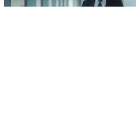
© siraphol / Фотобанк 123RF.com
Авторы письма отметили, что контрольный орган
обязан уведомлять о месте, дате и времени
проведения внеплановой проверки заявителей (при
их наличии) и субъекты контроля. При этом на
заседание комиссии по проведению внеплановой
проверки могут быть приглашены эксперты,
представители органов власти, свидетели (лица,
которым могут быть известны обстоятельства,
относящиеся к проведению внеплановой проверки),
в том числе победитель соответствующей закупки.
Соответственно, подчеркивают авторы письма,