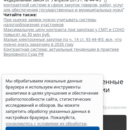
контрактной системе в сфере закупок товаров, работ, услуг
для обеспечения государственных и муниципальных нужд
"
Читайте также:
При оценке заявок нужно учитывать системы
налогообложения участников
Максимальную цену контракта при закупках у СМП и СОНО
повысят до 30 млн руб.
Малые электронные закупки по ч. 14 ст. 93 44-ФЗ: все, что
нужно знать заказчику в 2026 году
Контрактная система: актуальные тенденции в практике
Верховного Суда РФ
Регионам направили обновленные
Мы обрабатываем локальные данные
браузера и используем инструменты
рекомендации по организации
аналитики в целях улучшения и обеспечения
внеурочной работы
работоспособности сайта, статистических
исследований и обзоров. Вы можете
3 августа 2026 15:36
Образование
запретить обработку указанных данных в
настройках браузера. Пожалуйста,
ознакомьтесь с условиями их обработки
.