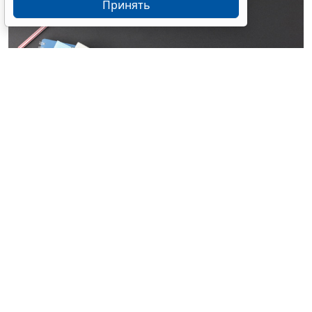
Принять
© alexxndr / Фотобанк 123RF.com
Документ содержит перечень курсов и направлений,
которые школы могут использовать для построения
внеурочной работы в 2026/27 учебном году. Об этом
рассказали в Минпросвещения России.
При этом каждая образовательная организация
самостоятельно сформирует свой план. "Мы даем
школам ориентиры, финальное решение о перечне
курсов и их объеме остается за образовательной