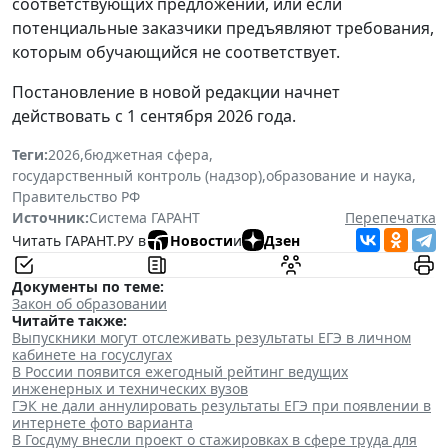
соответствующих предложений, или если
потенциальные заказчики предъявляют требования,
которым обучающийся не соответствует.
Постановление в новой редакции начнет
действовать с 1 сентября 2026 года.
Теги:
2026
,
бюджетная сфера
,
государственный контроль (надзор)
,
образование и наука
,
Правительство РФ
Источник:
Система ГАРАНТ
Перепечатка
Читать ГАРАНТ.РУ в
Новости
и
Дзен
Документы по теме:
Закон об образовании
Читайте также:
Выпускники могут отслеживать результаты ЕГЭ в личном
кабинете на госуслугах
В России появится ежегодный рейтинг ведущих
инженерных и технических вузов
ГЭК не дали аннулировать результаты ЕГЭ при появлении в
интернете фото варианта
В Госдуму внесли проект о стажировках в сфере труда для