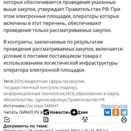
которых обеспечивается проведение указанных
выше закупок, утверждает Правительство РФ. При
этом электронные площадки, операторы которых
включены в этот перечень, обеспечивают
проведение только рассматриваемых закупок.
В контракты, заключаемые по результатам
проведения рассматриваемых закупок, включается
условие о поставке поставщиком товара с
использованием логистической инфраструктуры
оператора электронной площадки.
Теги:
2026
,
бюджетная сфера
,
госзакупки
,
государственный контроль (надзор)
,
информационные технологии
,
МСБ
,
образование и наука
,
обязательства, сделки
,
юрлица
,
Правительство РФ
Источник:
Система ГАРАНТ
Перепечатка
Читать ГАРАНТ.РУ в
Новости
и
Дзен
Документы по теме:
Федеральный закон от 5 апреля 2013 г. № 44-ФЗ "
О