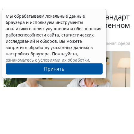
Минздрав России обновил стандарт
Мы обрабатываем локальные данные
браузера и используем инструменты
медпомощи при преждевременном
аналитики в целях улучшения и обеспечения
половом развитии
работоспособности сайта, статистических
исследований и обзоров. Вы можете
6 августа 2026 17:02
Социальная сфера
запретить обработку указанных данных в
настройках браузера. Пожалуйста,
ознакомьтесь с условиями их обработки
.
Принять
© hryshchyshen / Фотобанк 123RF.com