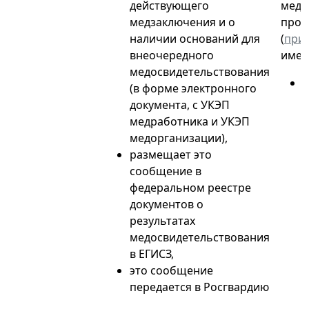
действующего
медп
медзаключения и о
проф
наличии оснований для
(
при
внеочередного
имен
медосвидетельствования
(в форме электронного
документа, с УКЭП
медработника и УКЭП
л
медорганизации),
размещает это
сообщение в
федеральном реестре
документов о
результатах
медосвидетельствования
в ЕГИСЗ,
это сообщение
передается в Росгвардию