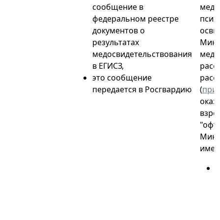
сообщение в
меди
федеральном реестре
псих
документов о
осви
результатах
Минз
медосвидетельствования
медп
в ЕГИСЗ,
расс
это сообщение
расс
передается в Росгвардию
(
при
оказ
взро
"офт
Минз
имен
л