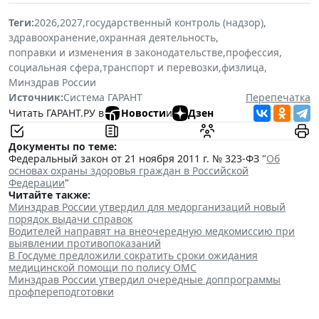
Теги:
2026
,
2027
,
государственный контроль (надзор)
,
здравоохранение
,
охранная деятельность
,
поправки и изменения в законодательстве
,
профессия
,
социальная сфера
,
транспорт и перевозки
,
физлица
,
Минздрав России
Источник:
Система ГАРАНТ
Перепечатка
Читать ГАРАНТ.РУ в
Новости
и
Дзен
Документы по теме:
Федеральный закон от 21 ноября 2011 г. № 323-ФЗ "
Об
основах охраны здоровья граждан в Российской
Федерации
"
Читайте также:
Минздрав России утвердил для медорганизаций новый
порядок выдачи справок
Водителей направят на внеочередную медкомиссию при
выявлении противопоказаний
В Госдуме предложили сократить сроки ожидания
медицинской помощи по полису ОМС
Минздрав России утвердил очередные доппрограммы
профпереподготовки