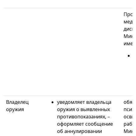
Проф
медо
дисп
Минз
имен
л
Владелец
уведомляет владельца
обяз
оружия
оружия о выявленных
псих
противопоказаниях, –
осви
оформляет сообщение
рабо
об аннулировании
Минз