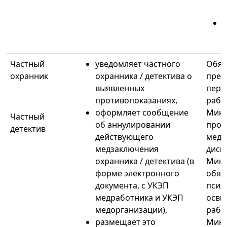
п
Частный
уведомляет частного
Обяз
охранник
охранника / детектива о
пред
выявленных
пери
противопоказаниях,
рабо
оформляет сообщение
Минз
Частный
об аннулировании
проф
детектив
действующего
медо
медзаключения
дисп
охранника / детектива (в
Минз
форме электронного
обяз
документа, с УКЭП
псих
медработника и УКЭП
осви
медорганизации),
рабо
размещает это
Минз