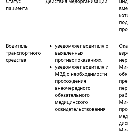
Статус
Действия медорганизации
Вид 
пациента
вмеш
кото
подт
прот
Водитель
уведомляет водителя о
Оказ
транспортного
выявленных
взро
средства
противопоказаниях,
нерв
уведомляет водителя и
Минз
МВД о необходимости
обяз
прохождения
пред
внеочередного
пери
обязательного
рабо
медицинского
Минз
освидетельствования
проф
медо
дисп
Минз