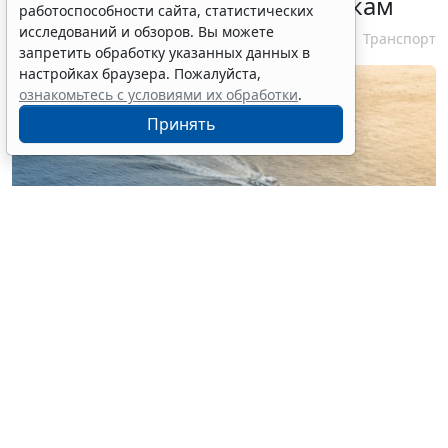
идентифицирующим признакам
работоспособности сайта, статистических
исследований и обзоров. Вы можете
7 августа 2026 12:34
Транспорт
запретить обработку указанных данных в
настройках браузера. Пожалуйста,
ознакомьтесь с условиями их обработки
.
Принять
© nonchanon / Фотобанк 123RF.com
Российские организации, уполномоченные на
классификацию и освидетельствование судов, будут
издавать правила и выдавать удостоверения об
определении вместимости судна упрощенным