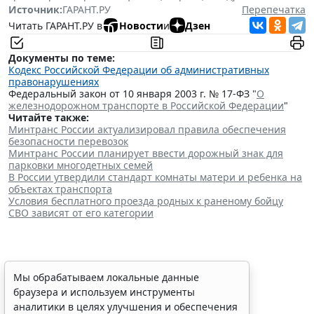
Источник:
ГАРАНТ.РУ
Перепечатка
Читать ГАРАНТ.РУ в
Новости
и
Дзен
Документы по теме:
Кодекс Российской Федерации об административных
правонарушениях
Федеральный закон от 10 января 2003 г. № 17-ФЗ "
О
железнодорожном транспорте в Российской Федерации
"
Читайте также:
Минтранс России актуализировал правила обеспечения
безопасности перевозок
Минтранс России планирует ввести дорожный знак для
парковки многодетных семей
В России утвердили стандарт комнаты матери и ребенка на
объектах транспорта
Условия бесплатного проезда родных к раненому бойцу
СВО зависят от его категории
При госрегистрации судна
Мы обрабатываем локальные данные
браузера и используем инструменты
определят соответствие
аналитики в целях улучшения и обеспечения