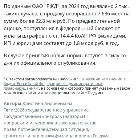
По данным ОАО "РЖД", за 2024 год выявлено 2 тыс.
таких случаев, в продажу возвращено 7 636 мест на
сумму более 22,8 млн руб. По предварительной
оценке, поступления в федеральный бюджет от
уплаты штрафов по ст. 14.4.4 КоАП РФ физлицами,
ИП и юрлицами составят до 1,8 млрд руб. в год.
В случае принятия новые нормы вступят в силу со
дня их официального опубликования.
1
С текстом законопроекта № 1049987-8 "
О внесении изменений в
Кодекс Российской Федерации об административных
правонарушениях"
, на основании которого принят указанный закон,
можно ознакомиться на официальном сайте Госдумы.
Авторы:
Кристина Андреенкова
Теги:
2026
,
государственное управление
,
государственный контроль (надзор)
,
ИП
,
поправки и изменения в законодательстве
,
права потребителей
,
текущая ситуация
,
транспорт и перевозки
,
физлица
,
юрлица
,
Госдума