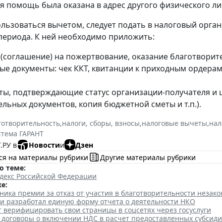
я помощь была оказана в адрес другого физического ли
льзоваться вычетом, следует подать в налоговый орга
периода. К ней необходимо приложить:
 (соглашение) на пожертвование, оказание благотвори
ые документы: чек ККТ, квитанции к приходным ордерам
ты, подтверждающие статус организации-получателя и 
льных документов, копия бюджетной сметы и т.п.).
готворительность
,
налоги, сборы, взносы
,
налоговые вычеты
,
нал
стема ГАРАНТ
.РУ в
Новости
и
Дзен
ся на материалы рубрики
Другие материалы рубрики
о теме:
декс Российской Федерации
е:
ика премии за отказ от участия в благотворительности незак
и разработал единую форму отчета о деятельности НКО
 верифицировать свои страницы в соцсетях через госуслуги
 договоры о включении НДС в расчет предоставленных субсиди