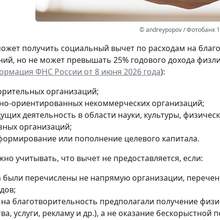
© andreypopov / Фотобанк 
ожет получить социальный вычет по расходам на благо
ий, но не может превышать 25% годового дохода физли
рмация ФНС России от 8 июня 2026 года
):
орительных организаций;
но-ориентированных некоммерческих организаций;
ущих деятельность в области науки, культуры, физическо
зных организаций;
формирование или пополнение целевого капитала.
жно учитывать, что вычет
не предоставляется
, если:
а были перечислены не напрямую организации, перечень
дов;
 на благотворительность предполагали получение физи
а, услуги, рекламу и др.), а не оказание бескорыстной 