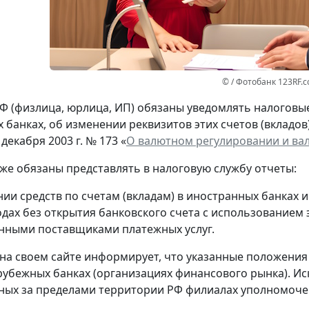
© / Фотобанк 123RF.
Ф (физлица, юрлица, ИП) обязаны уведомлять налоговые 
 банках, об изменении реквизитов этих счетов (вкладов
 декабря 2003 г. № 173 «
О валютном регулировании и ва
кже обязаны представлять в налоговую службу отчеты:
нии средств по счетам (вкладам) в иностранных банках 
одах без открытия банковского счета с использованием
нными поставщиками платежных услуг.
на своем сайте информирует, что указанные положения
рубежных банках (организациях финансового рынка). Ис
ых за пределами территории РФ филиалах уполномоче