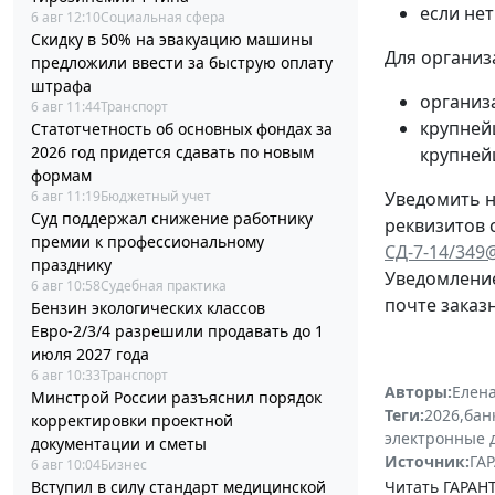
если не
6 авг 12:10
Социальная сфера
Скидку в 50% на эвакуацию машины
Для организ
предложили ввести за быструю оплату
штрафа
организ
6 авг 11:44
Транспорт
крупней
Статотчетность об основных фондах за
2026 год придется сдавать по новым
крупней
формам
6 авг 11:19
Бюджетный учет
Уведомить н
Суд поддержал снижение работнику
реквизитов 
премии к профессиональному
СД-7-14/349
празднику
Уведомление
6 авг 10:58
Судебная практика
почте заказ
Бензин экологических классов
Евро-2/3/4 разрешили продавать до 1
июля 2027 года
6 авг 10:33
Транспорт
Авторы:
Елена
Минстрой России разъяснил порядок
Теги:
2026
,
бан
корректировки проектной
электронные 
документации и сметы
Источник:
ГАР
6 авг 10:04
Бизнес
Читать ГАРАНТ
Вступил в силу стандарт медицинской