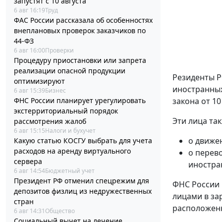
запустят с 10 августа
6 авг 16:19
Труд
ФАС России рассказала об особенностях
внеплановых проверок заказчиков по
44-ФЗ
6 авг 16:00
Проверки
Процедуру приостановки или запрета
реализации опасной продукции
Резиденты Р
оптимизируют
иностранных
6 авг 15:39
Бизнес
ФНС России планирует урегулировать
закона от 10
экстерриториальный порядок
Эти лица та
рассмотрения жалоб
6 авг 15:15
Налоги и бухучет
о движе
Какую статью КОСГУ выбрать для учета
расходов на аренду виртуального
о перев
сервера
иностра
6 авг 14:54
Бюджетный учет
Президент РФ отменил спецрежим для
ФНС России 
депозитов физлиц из недружественных
лицами в за
стран
расположенн
6 авг 14:31
Общество
Социальный вычет на лечение