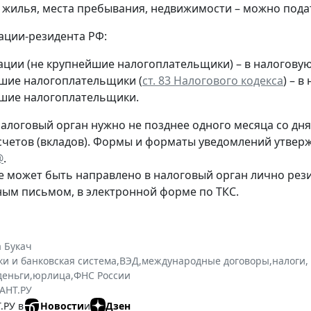
т жилья, места пребывания, недвижимости – можно пода
ации-резидента РФ:
ации (не крупнейшие налогоплательщики) – в налогову
шие налогоплательщики (
ст. 83 Налогового кодекса
) – 
шие налогоплательщики.
алоговый орган нужно не позднее одного месяца со дня 
счетов (вкладов). Формы и форматы уведомлений утве
@
.
 может быть направлено в налоговый орган лично рез
ным письмом, в электронной форме по ТКС.
 Букач
ки и банковская система
,
ВЭД
,
международные договоры
,
налоги,
деньги
,
юрлица
,
ФНС России
АНТ.РУ
.РУ в
Новости
и
Дзен