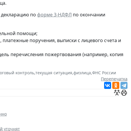
ца.
н декларацию по
форме 3-НДФЛ
по окончании
тельной помощи;
, платежные поручения, выписки с лицевого счета и
цель перечисления пожертвования (например, копия
оговый контроль
,
текущая ситуация
,
физлица
,
ФНС России
Перепечатка
онно
й уточнят