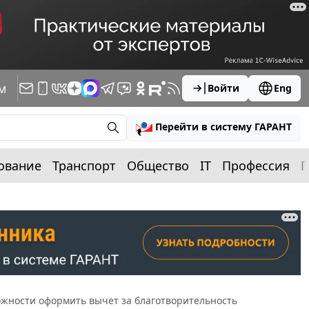
м
Войти
Eng
Перейти в систему ГАРАНТ
ование
Транспорт
Общество
IT
Профессия
П
жности оформить вычет за благотворительность