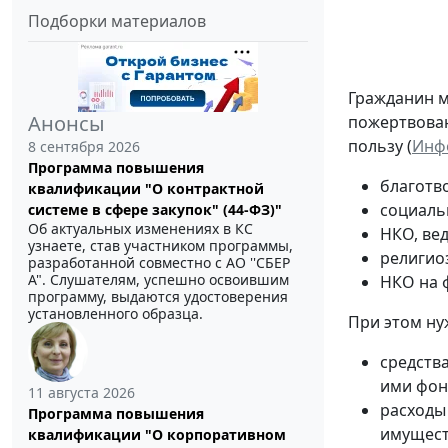
Подборки материалов
Гражданин м
Анонсы
пожертвован
пользу (
Инфо
8 сентября 2026
Программа повышения
благотв
квалификации "О контрактной
социаль
системе в сфере закупок" (44-ФЗ)"
Об актуальных изменениях в КС
НКО, вед
узнаете, став участником программы,
религио
разработанной совместно с АО ''СБЕР
А". Слушателям, успешно освоившим
НКО на 
программу, выдаются удостоверения
установленного образца.
При этом ну
средств
ими фон
11 августа 2026
расходы
Программа повышения
имуществ
квалификации "О корпоративном