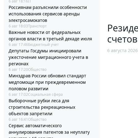
6 авг 18:16
IT
Россиянам разъяснили особенности
использования сервисов аренды
электросамокатов
Резид
6 авг 18:03
Транспорт
Важные новости от федеральных
счетов
органов власти в третьей декаде июля
6 авг 17:46
Бюджетный учет
6 августа 2026
Депутаты Госдумы инициировали
ужесточение миграционного учета в
регионах
6 авг 17:20
Общество
Минздрав России обновил стандарт
медпомощи при преждевременном
половом развитии
6 авг 17:02
Социальная сфера
Выборочные рубки леса для
строительства рекреационных
объектов запретили
6 авг 16:41
Общество
Сервис автоматического
аннулирования патентов за неуплату