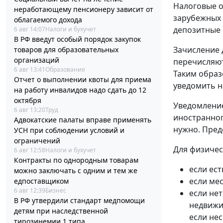
Налоговые о
неработающему пенсионеру зависит от
зарубежных 
облагаемого дохода
депозитные 
6 авг 14:07
Налоги и бухучет
В РФ введут особый порядок закупок
Зачисление 
товаров для образовательных
организаций
перечисляют
6 авг 13:41
Образование
Таким образ
Отчет о выполнении квоты для приема
уведомить н
на работу инвалидов надо сдать до 12
октября
Уведомление
6 авг 13:20
Труд
иностранног
Адвокатские палаты вправе применять
нужно. Пред
УСН при соблюдении условий и
ограничений
Для физичес
6 авг 12:58
Налоги и бухучет
Контракты по однородным товарам
если ест
можно заключать с одним и тем же
если мес
едпоставщиком
6 авг 12:39
Бизнес
если нет
В РФ утвердили стандарт медпомощи
недвижи
детям при наследственной
если не
тирозинемии 1 типа