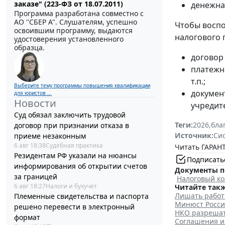
заказе" (223-ФЗ от 18.07.2011)
денежна
Программа разработана совместно с
АО ''СБЕР А". Слушателям, успешно
Чтобы воспо
освоившим программу, выдаются
налогового 
удостоверения установленного
образца.
договор
платежн
т.п.;
Выберите тему программы повышения квалификации
докумен
для юристов ...
Новости
учредите
Суд обязал заключить трудовой
Теги:
2026
,
бла
договор при признании отказа в
Источник:
Си
приеме незаконным
6 авг 18:38
Судебная практика
Читать ГАРАНТ
Резидентам РФ указали на нюансы
Подписать
информирования об открытии счетов
Документы п
за границей
Налоговый ко
6 авг 18:27
Налоги и бухучет
Читайте такж
Лишать работн
Племенные свидетельства и паспорта
Минюст Росси
решено перевести в электронный
НКО разрешат
формат
Соглашения и