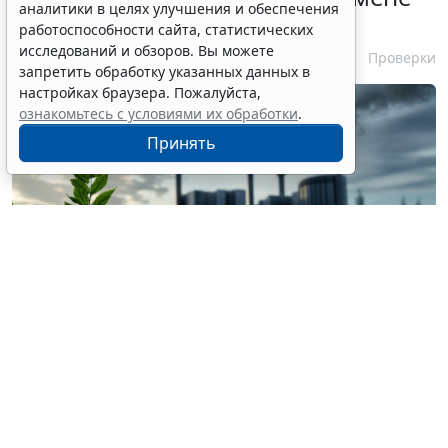
аналитики в целях улучшения и обеспечения
категории объекта
работоспособности сайта, статистических
исследований и обзоров. Вы можете
4 августа 2026 11:21
Проверки
запретить обработку указанных данных в
настройках браузера. Пожалуйста,
ознакомьтесь с условиями их обработки
.
Принять
© bab123 / Фотобанк 123RF.com
Решение об отзыве комплексного экологического
разрешения (КЭР) принимается путем внесения
записи в реестр КЭР в том числе при изменении