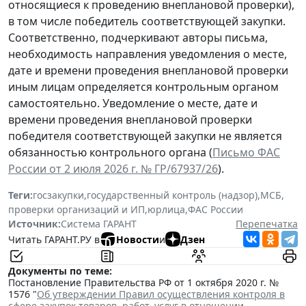
относящиеся к проведению внеплановой проверки),
в том числе победитель соответствующей закупки.
Соответственно, подчеркивают авторы письма,
необходимость направления уведомления о месте,
дате и времени проведения внеплановой проверки
иным лицам определяется контрольным органом
самостоятельно. Уведомление о месте, дате и
времени проведения внеплановой проверки
победителя соответствующей закупки не является
обязанностью контрольного органа (
Письмо ФАС
России от 2 июля 2026 г. № ГР/67937/26
).
Теги:
госзакупки
,
государственный контроль (надзор)
,
МСБ
,
проверки организаций и ИП
,
юрлица
,
ФАС России
Источник:
Система ГАРАНТ
Перепечатка
Читать ГАРАНТ.РУ в
Новости
и
Дзен
Документы по теме:
Постановление Правительства РФ от 1 октября 2020 г. №
1576 "
Об утверждении Правил осуществления контроля в
сфере закупок товаров, работ, услуг в отношении