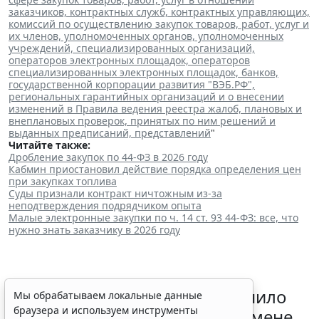
заказчиков, контрактных служб, контрактных управляющих,
комиссий по осуществлению закупок товаров, работ, услуг и
их членов, уполномоченных органов, уполномоченных
учреждений, специализированных организаций,
операторов электронных площадок, операторов
специализированных электронных площадок, банков,
государственной корпорации развития "ВЭБ.РФ",
региональных гарантийных организаций и о внесении
изменений в Правила ведения реестра жалоб, плановых и
внеплановых проверок, принятых по ним решений и
выданных предписаний, представлений
"
Читайте также:
Дробление закупок по 44-ФЗ в 2026 году
Кабмин приостановил действие порядка определения цен
при закупках топлива
Суды признали контракт ничтожным из-за
неподтверждения подрядчиком опыта
Малые электронные закупки по ч. 14 ст. 93 44-ФЗ: все, что
нужно знать заказчику в 2026 году
Минприроды России разъяснило
Мы обрабатываем локальные данные
браузера и используем инструменты
алгоритм действия КЭР при смене