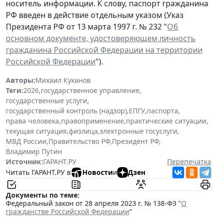
носитель информации. К слову, паспорт гражданина
РФ введен в действие отдельным указом (Указ
Президента РФ от 13 марта 1997 г. № 232 "
Об
основном документе, удостоверяющем личность
гражданина Российской Федерации на территории
Российской Федерации
").
Авторы:
Михаил Куканов
Теги:
2026
,
государственное управление
,
государственные услуги
,
государственный контроль (надзор)
,
ЕПГУ
,
паспорта
,
права человека
,
правоприменение
,
практические ситуации
,
текущая ситуация
,
физлица
,
электронные госуслуги
,
МВД России
,
Правительство РФ
,
Президент РФ
,
Владимир Путин
Источник:
ГАРАНТ.РУ
Перепечатка
Читать ГАРАНТ.РУ в
Новости
и
Дзен
Документы по теме:
Федеральный закон от 28 апреля 2023 г. № 138-ФЗ "
О
гражданстве Российской Федерации
"