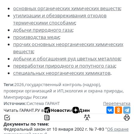
основных органических химических веществ
;
утилизации и обезвреживания отходов
термическими способами
;
добычи природного газа
;
производства меди
;
прочих основных неорганических химических
веществ
;
добычи и обогащения руд цветных металлов
;
переработки природного и попутного газа
;
специальных неорганических химикатов
.
Теги:
2026
,
государственный контроль (надзор)
,
проверки организаций и ИП
,
экология и охрана природы
,
Минприроды России
Источник:
Система ГАРАНТ
Перепечатка
Читать ГАРАНТ.РУ в
Новости
и
Дзен
Документы по теме:
Федеральный закон от 10 января 2002 г. № 7-ФЗ "
Об охране