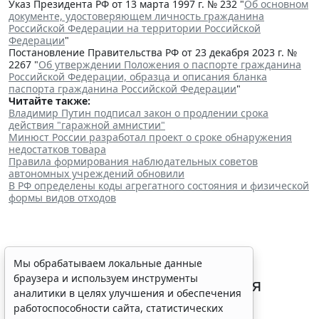
Указ Президента РФ от 13 марта 1997 г. № 232 "
Об основном
документе, удостоверяющем личность гражданина
Российской Федерации на территории Российской
Федерации
"
Постановление Правительства РФ от 23 декабря 2023 г. №
2267 "
Об утверждении Положения о паспорте гражданина
Российской Федерации, образца и описания бланка
паспорта гражданина Российской Федерации
"
Читайте также:
Владимир Путин подписал закон о продлении срока
действия "гаражной амнистии"
Минюст России разработал проект о сроке обнаружения
недостатков товара
Правила формирования наблюдательных советов
автономных учреждений обновили
В РФ определены коды агрегатного состояния и физической
формы видов отходов
В РФ урегулировали вопросы
Мы обрабатываем локальные данные
браузера и используем инструменты
использования с/х земель для
аналитики в целях улучшения и обеспечения
сельского туризма
работоспособности сайта, статистических