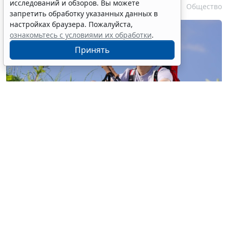
исследований и обзоров. Вы можете
7 августа 2026 16:18
Общество
запретить обработку указанных данных в
настройках браузера. Пожалуйста,
ознакомьтесь с условиями их обработки
.
Принять
© buccaneer / Фотобанк 123RF.com
Перевод участка из земель с/х назначения, не
относящихся к землям с/х угодий, в земли особо
охраняемых территорий и объектов (земли
рекреационного назначения) для строительства
объектов сельского туризма разрешен на основании