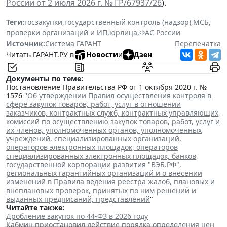
России от 2 июля 2026 г. № ГР/67937/26
).
Теги:
госзакупки
,
государственный контроль (надзор)
,
МСБ
,
проверки организаций и ИП
,
юрлица
,
ФАС России
Источник:
Система ГАРАНТ
Перепечатка
Читать ГАРАНТ.РУ в
Новости
и
Дзен
Документы по теме:
Постановление Правительства РФ от 1 октября 2020 г. №
1576 "
Об утверждении Правил осуществления контроля в
сфере закупок товаров, работ, услуг в отношении
заказчиков, контрактных служб, контрактных управляющих,
комиссий по осуществлению закупок товаров, работ, услуг и
их членов, уполномоченных органов, уполномоченных
учреждений, специализированных организаций,
операторов электронных площадок, операторов
специализированных электронных площадок, банков,
государственной корпорации развития "ВЭБ.РФ",
региональных гарантийных организаций и о внесении
изменений в Правила ведения реестра жалоб, плановых и
внеплановых проверок, принятых по ним решений и
выданных предписаний, представлений
"
Читайте также:
Дробление закупок по 44-ФЗ в 2026 году
Кабмин приостановил действие порядка определения цен