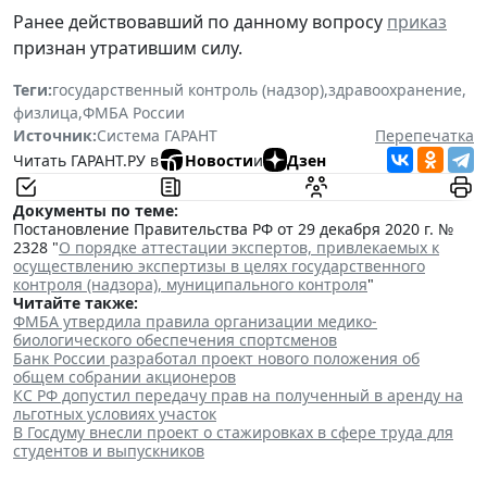
Ранее действовавший по данному вопросу
приказ
признан утратившим силу.
Теги:
государственный контроль (надзор)
,
здравоохранение
,
физлица
,
ФМБА России
Источник:
Система ГАРАНТ
Перепечатка
Читать ГАРАНТ.РУ в
Новости
и
Дзен
Документы по теме:
Постановление Правительства РФ от 29 декабря 2020 г. №
2328 "
О порядке аттестации экспертов, привлекаемых к
осуществлению экспертизы в целях государственного
контроля (надзора), муниципального контроля
"
Читайте также:
ФМБА утвердила правила организации медико-
биологического обеспечения спортсменов
Банк России разработал проект нового положения об
общем собрании акционеров
КС РФ допустил передачу прав на полученный в аренду на
льготных условиях участок
В Госдуму внесли проект о стажировках в сфере труда для
студентов и выпускников