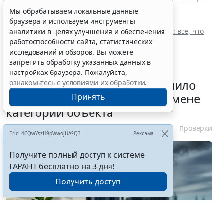
при закупках топлива
Мы обрабатываем локальные данные
Суды признали контракт ничтожным из-за
браузера и используем инструменты
неподтверждения подрядчиком опыта
Малые электронные закупки по ч. 14 ст. 93 44-ФЗ: все, что
аналитики в целях улучшения и обеспечения
нужно знать заказчику в 2026 году
работоспособности сайта, статистических
исследований и обзоров. Вы можете
запретить обработку указанных данных в
настройках браузера. Пожалуйста,
Минприроды России разъяснило
ознакомьтесь с условиями их обработки
.
алгоритм действия КЭР при смене
Принять
категории объекта
4 августа 2026 11:21
Проверки
Erid: 4CQwVszH9pWwojUA9Q3
Реклама
Получите полный доступ к системе
ГАРАНТ бесплатно на 3 дня!
Получить доступ