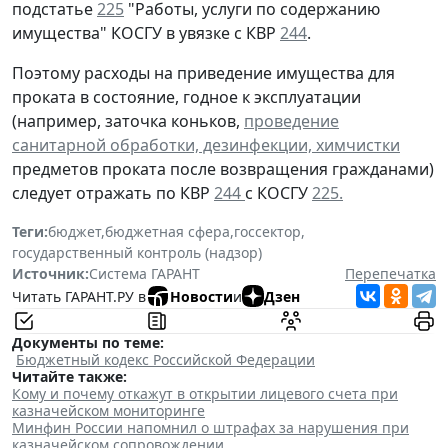
подстатье
225
"Работы, услуги по содержанию
имущества" КОСГУ в увязке с КВР
244
.
Поэтому расходы на приведение имущества для
проката в состояние, годное к эксплуатации
(например, заточка коньков,
проведение
санитарной обработки, дезинфекции, химчистки
предметов проката после возвращения гражданами)
следует отражать по КВР
244
с КОСГУ
225.
Теги:
бюджет
,
бюджетная сфера
,
госсектор
,
государственный контроль (надзор)
Источник:
Система ГАРАНТ
Перепечатка
Читать ГАРАНТ.РУ в
Новости
и
Дзен
Документы по теме:
Бюджетный кодекс Российской Федерации
Читайте также:
Кому и почему откажут в открытии лицевого счета при
казначейском мониторинге
Минфин России напомнил о штрафах за нарушения при
казначейском сопровождении