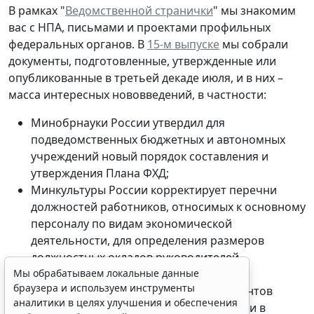
В рамках "
Ведомственной странички
" мы знакомим
вас с НПА, письмами и проектами профильных
федеральных органов. В
15-м выпуске
мы собрали
документы, подготовленные, утвержденные или
опубликованные в третьей декаде июля, и в них –
масса интересных нововведений, в частности:
Минобрнауки России утвердил для
подведомственных бюджетных и автономных
учреждений новый порядок составления и
утверждения Плана ФХД;
Минкультуры России корректирует перечни
должностей работников, относимых к основному
персоналу по видам экономической
деятельности, для определения размеров
должностных окладов руководителей
подведомственных учреждений;
Мы обрабатываем локальные данные
браузера и используем инструменты
ФМБА определило, какой пакет документов
аналитики в целях улучшения и обеспечения
потребуется для согласования передачи в