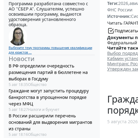
Теги:
2026
,
ави
Программа разработана совместно с
АО ''СБЕР А". Слушателям, успешно
ФНС России
освоившим программу, выдаются
Источник:
Си
удостоверения установленного
Читать ГАРАНТ
образца.
Подписать
Документы п
Федеральный з
Читайте такж
Выберите тему программы повышения квалификации
Выбор подряд
для юристов ...
Новости
Кабмин устан
Минтранс Рос
В РФ определили очередность
Утвержден за
размещения партий в бюллетене на
выборах в Госдуму
5 авг 18:35
Общество
Граждане могут запустить процедуру
Гражда
банкротства в упрощенном порядке
через МФЦ
поряд
5 авг 18:27
Налоги и бухучет
В России расширили перечень
5 августа 2026
оснований для выдворения мигрантов
из страны
5 авг 18:16
Общество