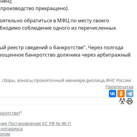
нен);
 производство прекращено).
оятельно обратиться в МФЦ по месту своего
обходимо соблюдение одного из перечисленных
ый реестр сведений о банкротстве". Через полгода
упрощенное банкротство должника через арбитражный
, сборы, взносы
,
прожиточный минимум
,
физлица
,
ФНС России
Перепечатка
кротстве)
"
ения Постановления КС РФ № 46-П
 нотариуса
коном