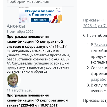
Подборки материалов
Приказы ФНС
Анонсы
2026 г.)
,
от 7
8 сентября 2026
С 1 сентябр
Программа повышения
квалификации "О контрактной
В
Закон 
системе в сфере закупок" (44-ФЗ)"
сентябр
Об актуальных изменениях в КС
узнаете, став участником программы,
предусм
разработанной совместно с АО ''СБЕР
экспедит
А". Слушателям, успешно освоившим
программу, выдаются удостоверения
Согласн
установленного образца.
формиро
разрабо
В силу 
11 августа 2026
нужно ф
Программа повышения
Приказы всту
квалификации "О корпоративном
заказе" (223-ФЗ от 18.07.2011)