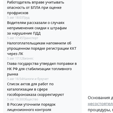
Работодатель вправе учитывать
опасность от БПЛА при оценке
профрисков
5 авг 18:03
Труд
Водителям рассказали о случаях
неприменения скидки к штрафам
за нарушение ПДД
5 авг 17:45
Транспорт
Налогоплательщикам напомнили об
упрощенном порядке регистрации ККТ
через ЛК
5 авг 17:12
Бизнес
Глава государства утвердил поправки в
НК РФ для стабилизации топливного
рынка
5 авг 16:54
Налоги и бухучет
Список актов для работ по
каталогизации в сфере
гособоронзаказа скорректируют
Основания д
5 авг 16:30
Общество
несостоятел
В России уточнили порядок
процедуры, 
лицензионного контроля