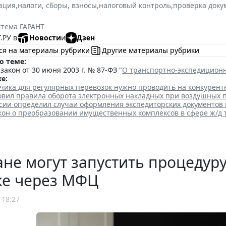
ация
,
налоги, сборы, взносы
,
налоговый контроль
,
проверка доку
стема ГАРАНТ
.РУ в
Новости
и
Дзен
ся на материалы рубрики
Другие материалы рубрики
о теме:
акон от 30 июня 2003 г. № 87-ФЗ "
О транспортно-экспедицион
е:
чика для регулярных перевозок нужно проводить на конкурент
овил правила оборота электронных накладных при воздушных 
сии определил случаи оформления экспедиторских документов 
кон о преобразовании имущественных комплексов в сфере ж/д 
не могут запустить процедур
ке через МФЦ
 18:27