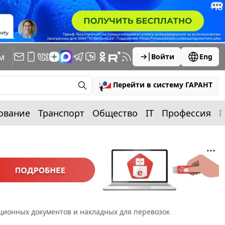
м
Войти
Eng
Перейти в систему ГАРАНТ
ование
Транспорт
Общество
IT
Профессия
П
ционных документов и накладных для перевозок