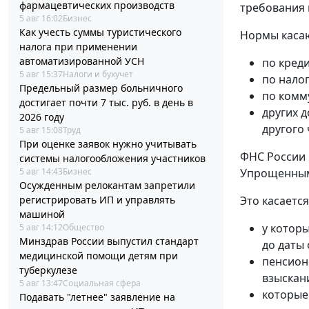
фармацевтических производств
требования 
5 авг 16:02
Бизнес
Как учесть суммы туристического
Нормы касаю
налога при применении
автоматизированной УСН
по кред
5 авг 15:37
Налоги и бухучет
по нало
Предельный размер больничного
по комм
достигает почти 7 тыс. руб. в день в
других 
2026 году
другого 
5 авг 15:08
Труд
При оценке заявок нужно учитывать
ФНС России 
системы налогообложения участников
Упрощенным 
5 авг 14:43
Бизнес
Осужденным релокантам запретили
Это касается
регистрировать ИП и управлять
машиной
у которы
5 авг 14:12
Общество
Минздрав России выпустил стандарт
до даты
медицинской помощи детям при
пенсион
туберкулезе
взыскани
5 авг 13:47
Социальная сфера
которые
Подавать "летнее" заявление на