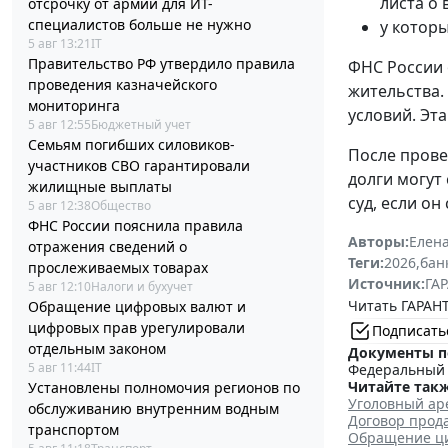
листа о 
отсрочку от армии для ИТ-
специалистов больше не нужно
у котор
5 авг 13:21
IT
Правительство РФ утвердило правила
ФНС России 
проведения казначейского
жительства.
мониторинга
условий. Эт
5 авг 12:55
Бюджетный учет
Семьям погибших силовиков-
После прове
участников СВО гарантировали
долги могут
жилищные выплаты
суд, если о
5 авг 12:38
Общество
ФНС России пояснила правила
Авторы:
Елена
отражения сведений о
Теги:
2026
,
бан
прослеживаемых товарах
Источник:
ГАР
5 авг 12:10
Налоги и бухучет
Читать ГАРАНТ
Обращение цифровых валют и
цифровых прав урегулировали
Подписать
отдельным законом
Документы п
5 авг 11:44
IT
Федеральный з
Читайте такж
Установлены полномочия регионов по
Уголовный ар
обслуживанию внутренним водным
Договор прод
транспортом
Обращение ци