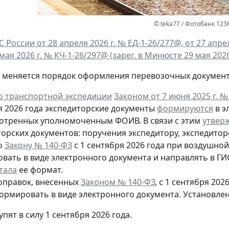
© teka77 / Фотобанк 123
 России от 28 апреля 2026 г. № ЕД-1-26/277@,
от 27 апре
 мая 2026 г. № КЧ-1-26/297@ (зарег. в Минюсте 29 мая 2026 
я меняется порядок оформления перевозочных документ
о транспортной экспедиции
Законом от 7 июня 2025 г. №
я 2026 года экспедиторские документы
формируются
в э
отренных уполномоченным ФОИВ. В связи с этим
утвер
орских документов: поручения экспедитору, экспедитор
о
Закону № 140-ФЗ
с 1 сентября 2026 года при воздушной
вать в виде электронного документа и направлять в Г
тала
ее формат.
поправок, внесенных
Законом № 140-ФЗ
, с 1 сентября 2
ормировать в виде электронного документа. Установлен
пят в силу 1 сентября 2026 года.