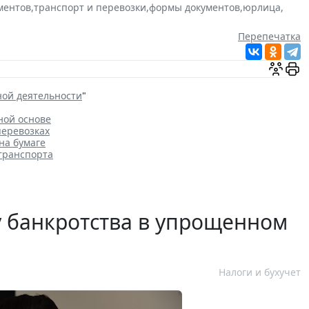
ментов
,
транспорт и перевозки
,
формы документов
,
юрлица
,
Перепечатка
ной деятельности
"
ной основе
перевозках
на бумаге
транспорта
у банкротства в упрощенном
Налоги и бухучет