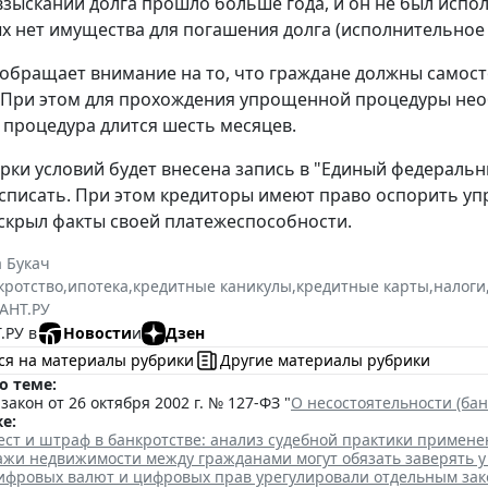
взыскании долга прошло больше года, и он не был испол
ых нет имущества для погашения долга (исполнительное
обращает внимание на то, что граждане должны самост
 При этом для прохождения упрощенной процедуры не
а процедура длится шесть месяцев.
рки условий будет внесена запись в "Единый федеральн
 списать. При этом кредиторы имеют право оспорить 
н скрыл факты своей платежеспособности.
 Букач
кротство
,
ипотека
,
кредитные каникулы
,
кредитные карты
,
налоги
АНТ.РУ
.РУ в
Новости
и
Дзен
ся на материалы рубрики
Другие материалы рубрики
о теме:
акон от 26 октября 2002 г. № 127-ФЗ "
О несостоятельности (бан
е:
ест и штраф в банкротстве: анализ судебной практики примен
ажи недвижимости между гражданами могут обязать заверять у
фровых валют и цифровых прав урегулировали отдельным за