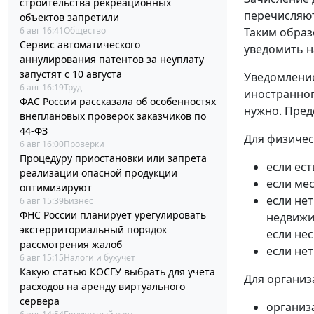
строительства рекреационных
перечисляют
объектов запретили
6 авг 16:41
Общество
Таким образ
Сервис автоматического
уведомить н
аннулирования патентов за неуплату
запустят с 10 августа
Уведомление
6 авг 16:19
Труд
иностранног
ФАС России рассказала об особенностях
нужно. Пред
внеплановых проверок заказчиков по
44-ФЗ
Для физичес
6 авг 16:00
Проверки
Процедуру приостановки или запрета
если ест
реализации опасной продукции
если мес
оптимизируют
если нет
6 авг 15:39
Бизнес
ФНС России планирует урегулировать
недвижи
экстерриториальный порядок
если не
рассмотрения жалоб
если не
6 авг 15:15
Налоги и бухучет
Какую статью КОСГУ выбрать для учета
Для организ
расходов на аренду виртуального
сервера
организ