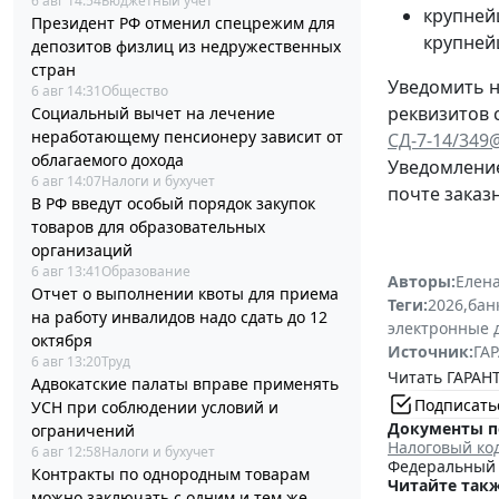
6 авг 14:54
Бюджетный учет
крупней
Президент РФ отменил спецрежим для
крупней
депозитов физлиц из недружественных
стран
Уведомить н
6 авг 14:31
Общество
реквизитов 
Социальный вычет на лечение
неработающему пенсионеру зависит от
СД-7-14/349
облагаемого дохода
Уведомление
6 авг 14:07
Налоги и бухучет
почте заказ
В РФ введут особый порядок закупок
товаров для образовательных
организаций
6 авг 13:41
Образование
Авторы:
Елена
Отчет о выполнении квоты для приема
Теги:
2026
,
бан
на работу инвалидов надо сдать до 12
электронные 
октября
Источник:
ГАР
6 авг 13:20
Труд
Читать ГАРАНТ
Адвокатские палаты вправе применять
Подписать
УСН при соблюдении условий и
Документы п
ограничений
Налоговый ко
6 авг 12:58
Налоги и бухучет
Федеральный з
Контракты по однородным товарам
Читайте такж
можно заключать с одним и тем же