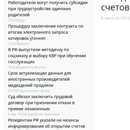
Работодатели могут получить субсидии
счетов
при трудоустройстве одиноких
родителей
6 августа 2026
10:54
Труд
Процедуру заключения контракта по
итогам электронного запроса
котировок уточнят
10:32
Бизнес
В РФ выпустили методичку по
соцзаказу и выбору КВР при обучении
госслужащих
10:04
Бюджетный учет
Срок актуализации данных для
иностранных производителей
медизделий продлили
09:30
Социальная сфера
Суд обязал заключить трудовой
договор при признании отказа в
приеме незаконным
6 авг 18:38
Судебная практика
Резидентам РФ указали на нюансы
информирования об открытии счетов