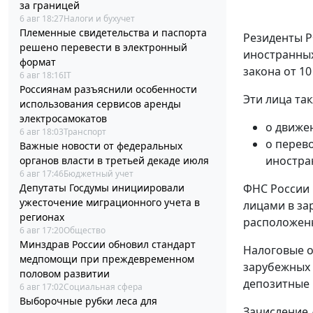
за границей
6 авг 18:27
Налоги и бухучет
Племенные свидетельства и паспорта
Резиденты Р
решено перевести в электронный
иностранных
формат
закона от 10
6 авг 18:16
IT
Россиянам разъяснили особенности
Эти лица та
использования сервисов аренды
электросамокатов
о движе
6 авг 18:03
Транспорт
о перев
Важные новости от федеральных
иностра
органов власти в третьей декаде июля
6 авг 17:46
Бюджетный учет
Депутаты Госдумы инициировали
ФНС России 
ужесточение миграционного учета в
лицами в за
регионах
расположенн
6 авг 17:20
Общество
Минздрав России обновил стандарт
Налоговые о
медпомощи при преждевременном
зарубежных 
половом развитии
депозитные 
6 авг 17:02
Социальная сфера
Выборочные рубки леса для
Зачисление 