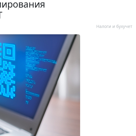
мирования
Т
Налоги и бухучет