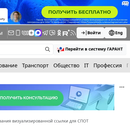
м
Войти
Eng
Перейти в систему ГАРАНТ
ование
Транспорт
Общество
IT
Профессия
П
вания визуализированной ссылки для СПОТ