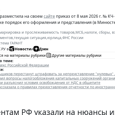
е
разместила на своем
сайте
приказ от 8 мая 2026 г. № К
же порядок его оформления и представления (в Минюсте
маркировка и прослеживаемость товаров
,
МСБ
,
налоги, сборы, 
ументов
,
текущая ситуация
,
юрлица
,
ФНС России
стема ГАРАНТ
.РУ в
Новости
и
Дзен
ся на материалы рубрики
Другие материалы рубрики
о теме:
декс Российской Федерации
е:
ьщиков перестанут штрафовать за непредставление "нулевых"
нил вопросы налогообложения капитальных сооружений орган
и разъяснил условия освобождения от НДС в общепите
ассказала о правилах предоставления отчетности по иностран
ентам РФ указали на нюансы 