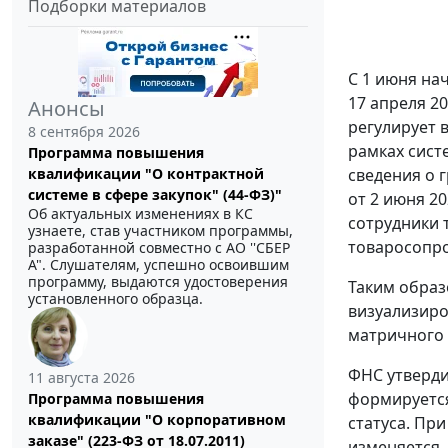
Подборки материалов
С 1 июня на
17 апреля 202
Анонсы
регулирует 
8 сентября 2026
рамках сист
Программа повышения
квалификации "О контрактной
сведения о г
системе в сфере закупок" (44-ФЗ)"
от 2 июня 2
Об актуальных изменениях в КС
сотрудники 
узнаете, став участником программы,
товаросопро
разработанной совместно с АО ''СБЕР
А". Слушателям, успешно освоившим
программу, выдаются удостоверения
Таким образ
установленного образца.
визуализиро
матричного 
ФНС утверд
11 августа 2026
формируется
Программа повышения
квалификации "О корпоративном
статуса. Пр
заказе" (223-ФЗ от 18.07.2011)
изменяется.