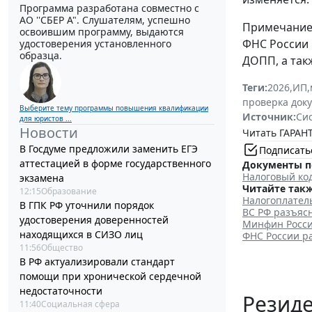
Программа разработана совместно с
АО ''СБЕР А". Слушателям, успешно
Примечани
освоившим программу, выдаются
ФНС России 
удостоверения установленного
образца.
ДОПП, а так
Теги:
2026
,
ИП
,
проверка док
Выберите тему программы повышения квалификации
Источник:
Си
для юристов ...
Новости
Читать ГАРАНТ
В Госдуме предложили заменить ЕГЭ
Подписать
аттестацией в форме государственного
Документы п
Налоговый ко
экзамена
Читайте такж
12:15
Образование
Налогоплател
В ГПК РФ уточнили порядок
ВС РФ разъяс
удостоверения доверенностей
Минфин Росси
находящихся в СИЗО лиц
ФНС России р
11:56
Общество
В РФ актуализировали стандарт
помощи при хронической сердечной
недостаточности
Резид
11:40
Социальная сфера