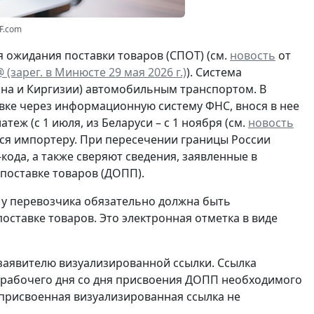
F.com
 ожидания поставки товаров (СПОТ) (см.
новость
от
 (зарег. в Минюсте 29 мая 2026 г.)
). Система
тана и Киргизии) автомобильным транспортом. В
ке через информационную систему ФНС, внося в нее
теж (с 1 июля, из Беларуси – с 1 ноября (см.
новость
ется импортеру. При пересечении границы России
ода, а также сверяют сведения, заявленные в
поставке товаров (ДОПП).
 у перевозчика обязательно должна быть
оставке товаров. Это электронная отметка в виде
аявителю визуализированной ссылки. Ссылка
 рабочего дня со дня присвоения ДОПП необходимого
 присвоенная визуализированная ссылка не