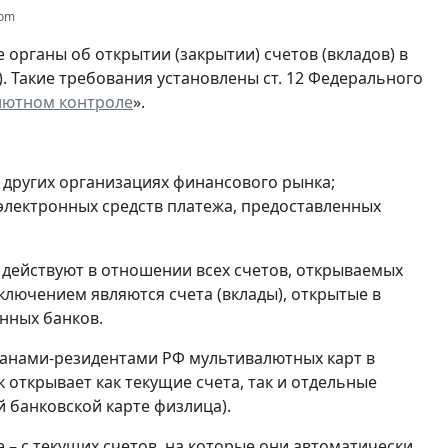
com
органы об открытии (закрытии) счетов (вкладов) в
). Такие требования установлены ст. 12 Федерального
лютном контроле
».
и других организациях финансового рынка;
 электронных средств платежа, предоставленных
 действуют в отношении всех счетов, открываемых
ключением являются счета (вклады), открытые в
нных банков.
анами-резидентами РФ мультивалютных карт в
 открывает как текущие счета, так и отдельные
 банковской карте физлица).
 – с текущих счетов, на которые они автоматически