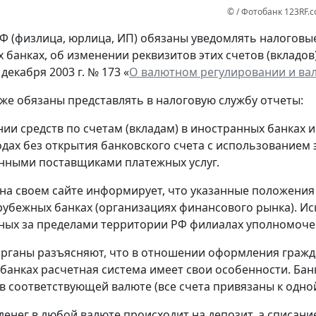
© / Фотобанк 123RF.
Ф (физлица, юрлица, ИП) обязаны уведомлять налоговые 
 банках, об изменении реквизитов этих счетов (вкладов
 декабря 2003 г. № 173 «
О валютном регулировании и ва
кже обязаны представлять в налоговую службу отчеты:
нии средств по счетам (вкладам) в иностранных банках 
одах без открытия банковского счета с использованием
нными поставщиками платежных услуг.
на своем сайте информирует, что указанные положения
рубежных банках (организациях финансового рынка). Ис
ых за пределами территории РФ филиалах уполномоче
рганы разъясняют, что в отношении оформления гражд
банках расчетная система имеет свои особенности. Банк
в соответствующей валюте (все счета привязаны к одной
денег в любой валюте происходит на депозит, а списание