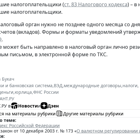
шие налогоплательщики (
ст. 83 Налогового кодекса
) – 
шие налогоплательщики.
алоговый орган нужно не позднее одного месяца со дня 
счетов (вкладов). Формы и форматы уведомлений утве
@
.
 может быть направлено в налоговый орган лично рез
ным письмом, в электронной форме по ТКС.
 Букач
ки и банковская система
,
ВЭД
,
международные договоры
,
налоги,
деньги
,
юрлица
,
ФНС России
АНТ.РУ
.РУ в
Новости
и
Дзен
ся на материалы рубрики
Другие материалы рубрики
о теме:
декс Российской Федерации
акон от 10 декабря 2003 г. № 173 «
О валютном регулировании 
е: