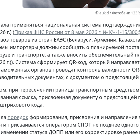
© aukid / Фотобанк 123R
чала применяться национальная система подтверждения
6 г.) (
Приказ ФНС России от 8 мая 2026 г. № КЧ-1-15/300@
ввоз товаров из стран ЕАЭС (Беларуси, Армении, Казахс
емы импортеры должны сообщать о планируемой постав
рузе и транспорте, а также вносить обеспечительный пла
026 г.)). Система сформирует QR-код, который направля
таможенных органов проводят контроль валидности QR-к
водительных документах, с документом о предстоящей 
ом, при пересечении границы транспортным средством
ванная ссылка, присвоенная документу о предстоящей п
штрихового кода.
ила
порядок
формирования, присвоения и направления з
 и присваивается оператором СПОТ не позднее одного
и изменении статуса ДОПП или его корректировке ранее