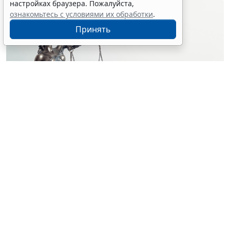
настройках браузера. Пожалуйста,
ознакомьтесь с условиями их обработки
.
Принять
© simpson33 / Фотобанк 123RF.com
Судебный орган отменил акты и прекратил
производство по делу о лишении водительских прав
за нетрезвую езду. Решения были приняты на
основании отсутствия состава административного
правонарушения (
Постановление Верховного Суда
Российской Федерации от 25 февраля 2026 г. № 67-
АД26-3-К8
).