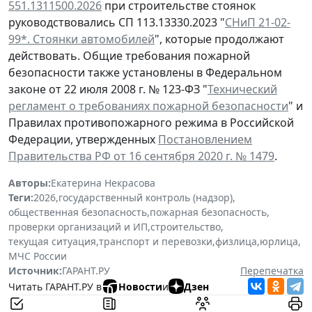
551.1311500.2026
при строительстве стоянок
руководствовались СП 113.13330.2023 "
СНиП 21-02-
99*. Стоянки автомобилей
", которые продолжают
действовать. Общие требования пожарной
безопасности также установлены в Федеральном
законе от 22 июля 2008 г. № 123-ФЗ "
Технический
регламент о требованиях пожарной безопасности
" и
Правилах противопожарного режима в Российской
Федерации, утвержденных
Постановлением
Правительства РФ от 16 сентября 2020 г. № 1479
.
Авторы:
Екатерина Некрасова
Теги:
2026
,
государственный контроль (надзор)
,
общественная безопасность
,
пожарная безопасность
,
проверки организаций и ИП
,
строительство
,
текущая ситуация
,
транспорт и перевозки
,
физлица
,
юрлица
,
МЧС России
Источник:
ГАРАНТ.РУ
Перепечатка
Читать ГАРАНТ.РУ в
Новости
и
Дзен