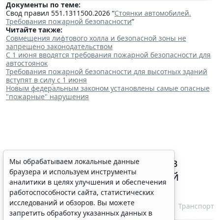
Документы по теме:
Свод правил 551.1311500.2026 “
Стоянки автомобилей.
Требования пожарной безопасности
”
Читайте также:
Совмещения лифтового холла и безопасной зоны не
запрещено законодательством
С 1 июня вводятся требования пожарной безопасности для
автостоянок
Требования пожарной безопасности для высотных зданий
вступят в силу с 1 июня
Новым федеральным законом установлены самые опасные
"пожарные" нарушения
ВС РФ признал лишение прав
Мы обрабатываем локальные данные
браузера и используем инструменты
незаконным при неизвестной
аналитики в целях улучшения и обеспечения
личности водителя
работоспособности сайта, статистических
исследований и обзоров. Вы можете
7 августа 2026 16:37
Транспорт
запретить обработку указанных данных в