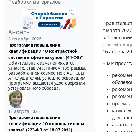
Подборки материалов
Правительст
с марта 202
Анонсы
заболеваний
8 сентября 2026
рекомендаци
Программа повышения
квалификации "О контрактной
16 апреля 20
системе в сфере закупок" (44-ФЗ)"
Об актуальных изменениях в КС
В МР предст
узнаете, став участником программы,
разработанной совместно с АО ''СБЕР
рекоменд
А". Слушателям, успешно освоившим
обследо
программу, выдаются удостоверения
установленного образца.
рекомен
рекомен
правила
комплек
11 августа 2026
долголе
Программа повышения
квалификации "О корпоративном
анкеты,
заказе" (223-ФЗ от 18.07.2011)
алгорит