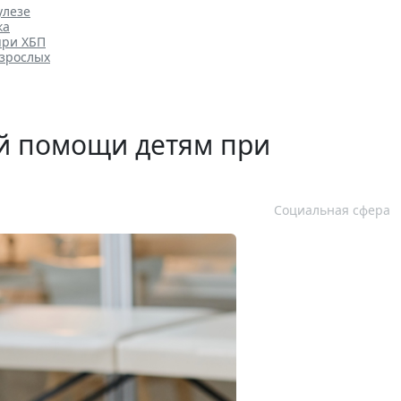
улезе
ка
при ХБП
взрослых
ой помощи детям при
Социальная сфера