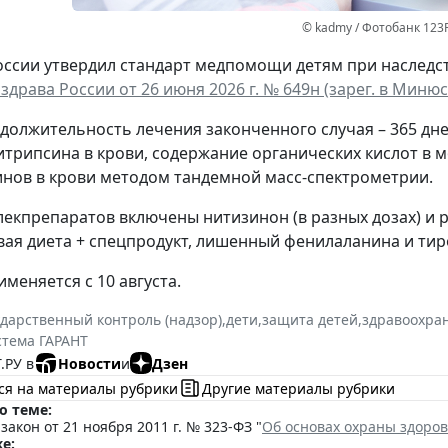
© kadmy / Фотобанк 123
ссии утвердил стандарт медпомощи детям при наследс
драва России от 26 июня 2026 г. № 649н (зарег. в Минюст
должительность лечения законченного случая – 365 дне
итрипсина в крови, содержание органических кислот в 
нов в крови методом тандемной масс-спектрометрии.
лекпрепаратов включены нитизинон (в разных дозах) и 
ая диета + спецпродукт, лишенный фенилаланина и тир
меняется с 10 августа.
ударственный контроль (надзор)
,
дети
,
защита детей
,
здравоохра
стема ГАРАНТ
.РУ в
Новости
и
Дзен
ся на материалы рубрики
Другие материалы рубрики
о теме:
акон от 21 ноября 2011 г. № 323-ФЗ "
Об основах охраны здоро
е: