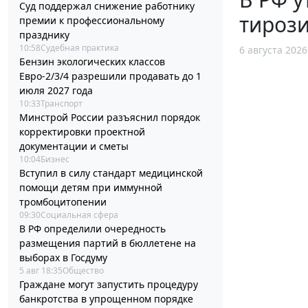
Суд поддержал снижение работнику
тироз
премии к профессиональному
празднику
10:58
Судебная практика
6 августа 2026
Бензин экологических классов
Евро-2/3/4 разрешили продавать до 1
июля 2027 года
10:33
Транспорт
Минстрой России разъяснил порядок
корректировки проектной
документации и сметы
10:04
Бизнес
Вступил в силу стандарт медицинской
помощи детям при иммунной
тромбоцитопении
09:30
Социальная сфера
В РФ определили очередность
размещения партий в бюллетене на
выборах в Госдуму
5 авг 18:35
Общество
Граждане могут запустить процедуру
банкротства в упрощенном порядке