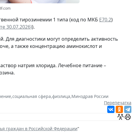
RF.com
твенной тирозинемии 1 типа (код по МКБ
Е70.2
)
е 30.07.2026)
).
й. Для диагностики могут определить активность
моче, а также концентрацию аминокислот и
раствор натрия хлорида. Лечебное питание –
озина.
нение
,
социальная сфера
,
физлица
,
Минздрав России
Перепечатка
вья граждан в Российской Федерации
"