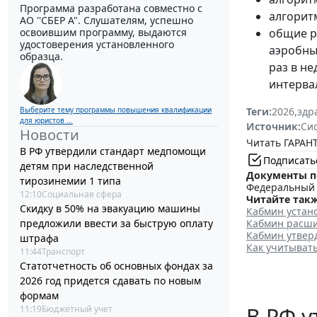
Программа разработана совместно с
алгорит
АО ''СБЕР А". Слушателям, успешно
освоившим программу, выдаются
общие р
удостоверения установленного
аэробны
образца.
раз в не
интервал
Выберите тему программы повышения квалификации
Теги:
2026
,
здр
для юристов ...
Источник:
Си
Новости
Читать ГАРАНТ
В РФ утвердили стандарт медпомощи
Подписать
детям при наследственной
Документы п
тирозинемии 1 типа
Федеральный з
12:10
Социальная сфера
Читайте такж
Скидку в 50% на эвакуацию машины
Кабмин устан
предложили ввести за быструю оплату
Кабмин расши
Кабмин утвер
штрафа
Как учитыват
11:44
Транспорт
Статотчетность об основных фондах за
2026 год придется сдавать по новым
формам
В РФ у
11:19
Бюджетный учет