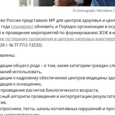
© choreograph / Фотобанк 
во России представило МР для центров здоровья и цен
7 года
планируют
обновить и Порядок организации и о
 и проведения мероприятий по формированию ЗОЖ в ме
и по порядку проведения в центрах здоровья анкетиро
26 г. № ТГ-П12-13232).
авлены:
ации общего рода – о том, какие категории граждан сле
ваний использовать,
дации к кадровому обеспечению центров медицины здо
дации к оснащению,
 проведения расчетов биологического возраста,
сный алгоритм проведения и интерпретации результато
тия,
 опросники, тесты, шкалы когнитивных нарушений и про
мы маршрутизации,