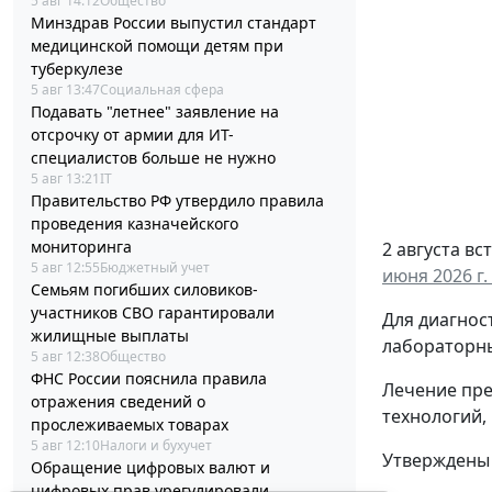
5 авг 14:12
Общество
Минздрав России выпустил стандарт
медицинской помощи детям при
туберкулезе
5 авг 13:47
Социальная сфера
Подавать "летнее" заявление на
отсрочку от армии для ИТ-
специалистов больше не нужно
5 авг 13:21
IT
Правительство РФ утвердило правила
проведения казначейского
мониторинга
2 августа в
5 авг 12:55
Бюджетный учет
июня 2026 г.
Семьям погибших силовиков-
участников СВО гарантировали
Для диагнос
жилищные выплаты
лабораторны
5 авг 12:38
Общество
ФНС России пояснила правила
Лечение пре
отражения сведений о
технологий,
прослеживаемых товарах
5 авг 12:10
Налоги и бухучет
Утверждены 
Обращение цифровых валют и
цифровых прав урегулировали