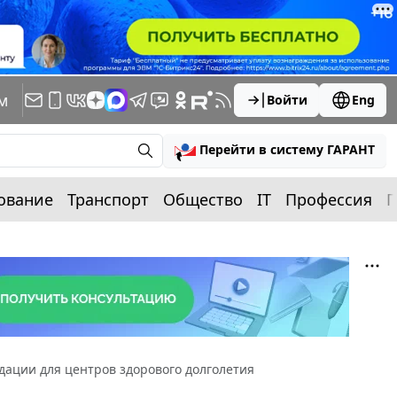
м
Войти
Eng
Перейти в систему ГАРАНТ
ование
Транспорт
Общество
IT
Профессия
П
ации для центров здорового долголетия