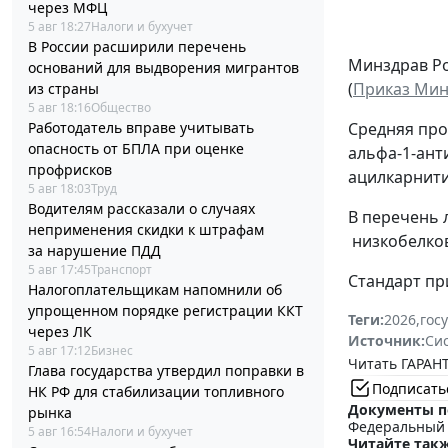
через МФЦ
5 авг 18:27
Налоги и бухучет
В России расширили перечень
Минздрав Ро
оснований для выдворения мигрантов
(
Приказ Минз
из страны
5 авг 18:16
Общество
Работодатель вправе учитывать
Средняя про
опасность от БПЛА при оценке
альфа-1-ант
профрисков
ацилкарнити
5 авг 18:03
Труд
Водителям рассказали о случаях
В перечень 
неприменения скидки к штрафам
низкобелков
за нарушение ПДД
5 авг 17:45
Транспорт
Стандарт при
Налогоплательщикам напомнили об
упрощенном порядке регистрации ККТ
Теги:
2026
,
гос
через ЛК
Источник:
Си
5 авг 17:12
Бизнес
Читать ГАРАНТ
Глава государства утвердил поправки в
Подписать
НК РФ для стабилизации топливного
Документы п
рынка
Федеральный з
5 авг 16:54
Налоги и бухучет
Читайте такж