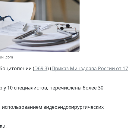
23RF.com
мбоцитопении (
D69.3
) (
Приказ Минздрава России от 17
 у 10 специалистов, перечислены более 30
с использованием видеоэндохирургических
ви.