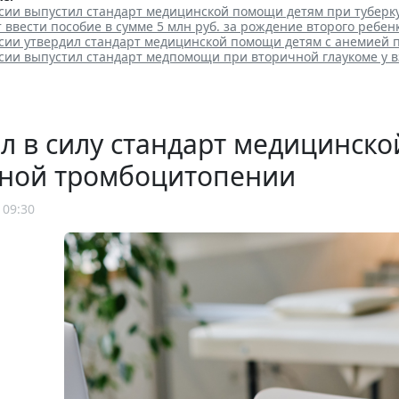
сии выпустил стандарт медицинской помощи детям при туберк
т ввести пособие в сумме 5 млн руб. за рождение второго ребен
сии утвердил стандарт медицинской помощи детям с анемией 
сии выпустил стандарт медпомощи при вторичной глаукоме у 
л в силу стандарт медицинск
ной тромбоцитопении
 09:30