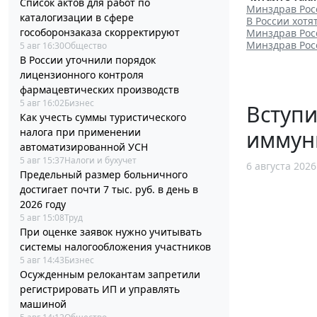
Список актов для работ по
Минздрав Рос
каталогизации в сфере
В России хотя
гособоронзаказа скорректируют
Минздрав Рос
Минздрав Рос
5 авг 16:30
Общество
В России уточнили порядок
лицензионного контроля
фармацевтических производств
5 авг 16:02
Бизнес
Вступи
Как учесть суммы туристического
налога при применении
иммун
автоматизированной УСН
5 авг 15:37
Налоги и бухучет
6 августа 2026
Предельный размер больничного
достигает почти 7 тыс. руб. в день в
2026 году
5 авг 15:08
Труд
При оценке заявок нужно учитывать
системы налогообложения участников
5 авг 14:43
Бизнес
Осужденным релокантам запретили
регистрировать ИП и управлять
машиной