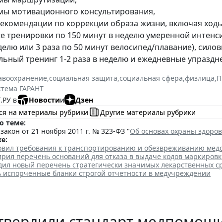
мы мотивационного консультирования,
екомендации по коррекции образа жизни, включая ходьбу
е тренировки по 150 минут в неделю умеренной интенси
делю или 3 раза по 50 минут велосипед/плавание), сило
ьный тренинг 1-2 раза в неделю и ежедневные упраздне
авоохранение
,
социальная защита
,
социальная сфера
,
физлица
,
П
стема ГАРАНТ
.РУ в
Новости
и
Дзен
ся на материалы рубрики
Другие материалы рубрики
о теме:
акон от 21 ноября 2011 г. № 323-ФЗ "
Об основах охраны здоро
е:
овил требования к транспортированию и обезвреживанию мед
рил перечень оснований для отказа в выдаче кодов маркиров
дил новый перечень стратегически значимых лекарственных с
ь испорченные бланки строгой отчетности в медучреждении
твердили стандарт медпомощи