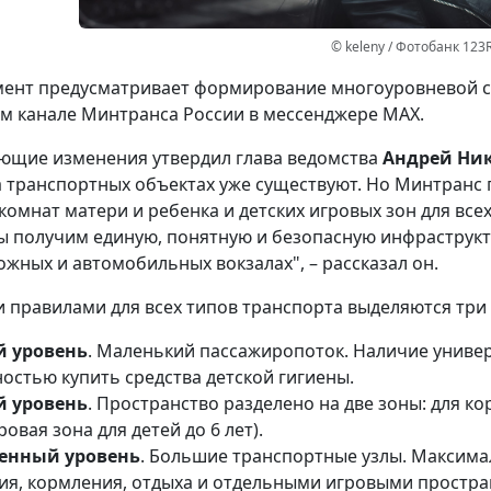
© keleny / Фотобанк 123
ент предусматривает формирование многоуровневой си
 канале Минтранса России в мессенджере МАХ.
ющие изменения утвердил глава ведомства
Андрей Ни
а транспортных объектах уже существуют. Но Минтранс
омнат матери и ребенка и детских игровых зон для все
ы получим единую, понятную и безопасную инфраструктур
жных и автомобильных вокзалах", – рассказал он.
и правилами для всех типов транспорта выделяются три
й уровень
. Маленький пассажиропоток. Наличие униве
остью купить средства детской гигиены.
й уровень
. Пространство разделено на две зоны: для ко
ровая зона для детей до 6 лет).
енный уровень
. Большие транспортные узлы. Максим
ия, кормления, отдыха и отдельными игровыми простра