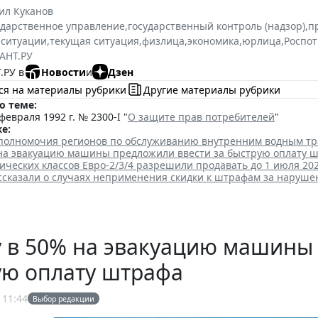
ил Куканов
ударственное управление
,
государственный контроль (надзор)
,
п
 ситуации
,
текущая ситуация
,
физлица
,
экономика
,
юрлица
,
Роспо
АНТ.РУ
.РУ в
Новости
и
Дзен
ся на материалы рубрики
Другие материалы рубрики
о теме:
февраля 1992 г. № 2300-I "
О защите прав потребителей
"
е:
полномочия регионов по обслуживанию внутренним водным т
 на эвакуацию машины предложили ввести за быструю оплату 
ических классов Евро-2/3/4 разрешили продавать до 1 июля 202
ссказали о случаях неприменения скидки к штрафам за наруш
 в 50% на эвакуацию машины 
ую оплату штрафа
 11:44
Выбор редакции