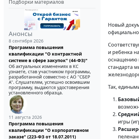
Подборки материалов
Новый докум
официальном
Анонсы
8 сентября 2026
Соответству
Программа повышения
и ребенка н
квалификации "О контрактной
оснащению к
системе в сфере закупок" (44-ФЗ)"
Об актуальных изменениях в КС
стандарта м
узнаете, став участником программы,
железнодоро
разработанной совместно с АО ''СБЕР
А". Слушателям, успешно освоившим
Так, единым
программу, выдаются удостоверения
установленного образца.
Базовы
возможн
Средни
11 августа 2026
игры (иг
Программа повышения
Расшир
квалификации "О корпоративном
пеленан
заказе" (223-ФЗ от 18.07.2011)