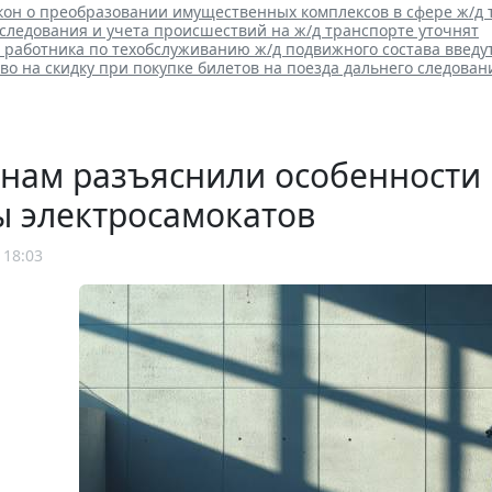
кон о преобразовании имущественных комплексов в сфере ж/д 
следования и учета происшествий на ж/д транспорте уточнят
работника по техобслуживанию ж/д подвижного состава введут
во на скидку при покупке билетов на поезда дальнего следован
нам разъяснили особенности
ы электросамокатов
 18:03