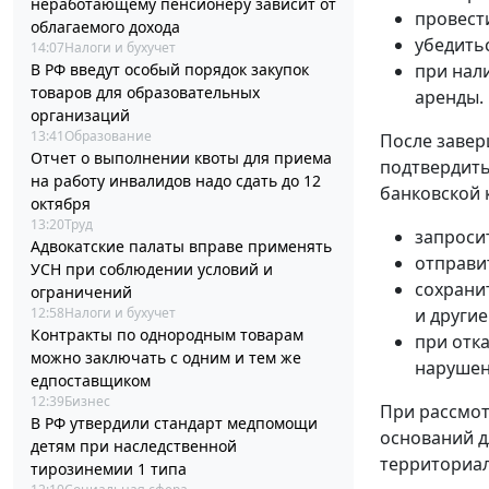
неработающему пенсионеру зависит от
провест
облагаемого дохода
убедить
14:07
Налоги и бухучет
В РФ введут особый порядок закупок
при нал
товаров для образовательных
аренды.
организаций
13:41
Образование
После завер
Отчет о выполнении квоты для приема
подтвердить
на работу инвалидов надо сдать до 12
банковской 
октября
13:20
Труд
запроси
Адвокатские палаты вправе применять
отправи
УСН при соблюдении условий и
сохрани
ограничений
12:58
Налоги и бухучет
и другие
Контракты по однородным товарам
при отк
можно заключать с одним и тем же
нарушен
едпоставщиком
12:39
Бизнес
При рассмот
В РФ утвердили стандарт медпомощи
оснований д
детям при наследственной
территориал
тирозинемии 1 типа