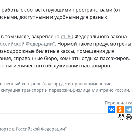
ы работы с соответствующими пространствами (от
пасными, доступными и удобными для разных
 в том числе, закреплено
ст. 80
Федерального закона
Российской Федерации
". Нормой также предусмотрены
лезнодорожные билетные кассы, помещения для
дания, справочные бюро, комнаты отдыха пассажиров,
но-гигиенического обслуживания пассажиров.
рственный контроль (надзор)
,
дети
,
правоприменение
,
 ситуация
,
транспорт и перевозки
,
физлица
,
Минтранс России
,
Перепечатка
орте в Российской Федерации
"