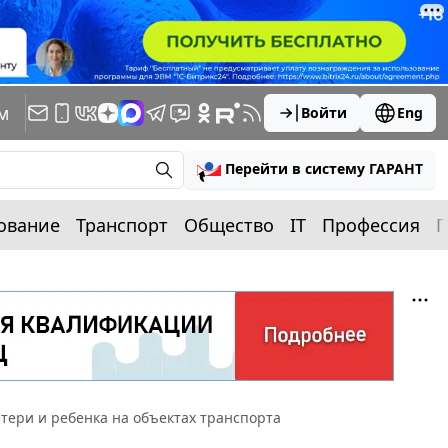
м
Войти
Eng
Перейти в систему ГАРАНТ
ование
Транспорт
Общество
IT
Профессия
П
тери и ребенка на объектах транспорта