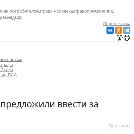
рава потребителей
,
права человека
,
правоприменение
,
требнадзор
Перепечатка
ранспортом
штрафа
7 года
ение ПДД
предложили ввести за
Транспорт