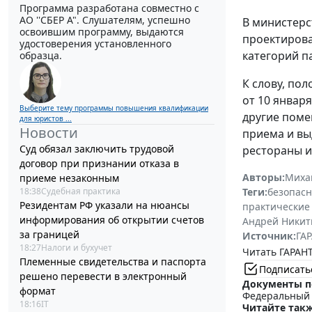
Программа разработана совместно с
АО ''СБЕР А". Слушателям, успешно
В министерс
освоившим программу, выдаются
проектирова
удостоверения установленного
категорий п
образца.
К слову, по
от 10 января
Выберите тему программы повышения квалификации
другие поме
для юристов ...
Новости
приема и вы
Суд обязал заключить трудовой
рестораны и
договор при признании отказа в
Авторы:
Миха
приеме незаконным
18:38
Судебная практика
Теги:
безопасн
Резидентам РФ указали на нюансы
практические
информирования об открытии счетов
Андрей Никит
за границей
Источник:
ГАР
18:27
Налоги и бухучет
Читать ГАРАНТ
Племенные свидетельства и паспорта
Подписать
решено перевести в электронный
Документы п
формат
Федеральный з
18:16
IT
Читайте такж