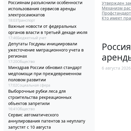
Россиянам разъяснили особенности
Утвержден за
Механизм рас
использования сервисов аренды
Профстандарт 
электросамокатов
Кто имеет пра
18:03
Транспорт
Важные новости от федеральных
органов власти в третьей декаде июля
17:46
Бюджетный учет
Россия
Депутаты Госдумы инициировали
ужесточение миграционного учета в
аренд
регионах
17:20
Общество
Минздрав России обновил стандарт
6 августа 2026
медпомощи при преждевременном
половом развитии
17:02
Социальная сфера
Выборочные рубки леса для
строительства рекреационных
объектов запретили
16:41
Общество
Сервис автоматического
аннулирования патентов за неуплату
запустят с 10 августа