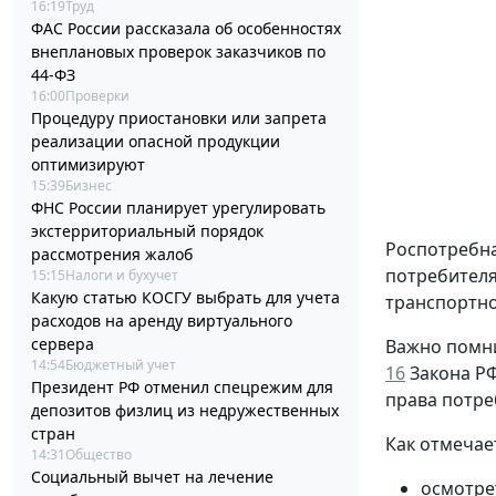
16:19
Труд
ФАС России рассказала об особенностях
внеплановых проверок заказчиков по
44-ФЗ
16:00
Проверки
Процедуру приостановки или запрета
реализации опасной продукции
оптимизируют
15:39
Бизнес
ФНС России планирует урегулировать
экстерриториальный порядок
Роспотребна
рассмотрения жалоб
потребителя
15:15
Налоги и бухучет
Какую статью КОСГУ выбрать для учета
транспортно
расходов на аренду виртуального
сервера
Важно помни
14:54
Бюджетный учет
16
Закона РФ 
Президент РФ отменил спецрежим для
права потре
депозитов физлиц из недружественных
стран
Как отмечае
14:31
Общество
Социальный вычет на лечение
осмотре