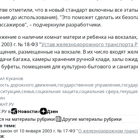
тве отметили, что в новый стандарт включены все этап
ния до использования). "Это поможет сделать их безо
ассажиров", – подчеркнули разработчики.
ложение о наличии комнат матери и ребенка на вокзалах,
 2003 г. № 18-ФЗ "
Устав железнодорожного транспорта 
щения, размещенные на вокзале. В их число входят же
дачи багажа, камеры хранения ручной клади, залы ожи
 буфеты, помещения для культурно-бытового и санитар
ил Куканов
ость дорожного движения
,
государственное управление
,
госуда
 ситуации
,
семья
,
социальная защита
,
социальная сфера
,
текущая
ин
АНТ.РУ
.РУ в
Новости
и
Дзен
ся на материалы рубрики
Другие материалы рубрики
о теме:
акон от 10 января 2003 г. № 17-ФЗ "
О железнодорожном трансп
е: