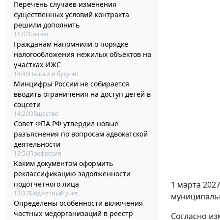
Перечень случаев изменения
существенных условий контракта
решили дополнить
15:02
Бизнес
Гражданам напомнили о порядке
налогообложения нежилых объектов на
участках ИЖС
14:45
Налоги и бухучет
Минцифры России не собирается
вводить ограничения на доступ детей в
соцсети
14:20
Общество
Совет ФПА РФ утвердил новые
разъяснения по вопросам адвокатской
деятельности
13:56
Профессия
Каким документом оформить
реклассификацию задолженности
подотчетного лица
1 марта 2027
13:37
Бюджетный учет
муниципальн
Определены особенности включения
частных медорганизаций в реестр
Согласно из