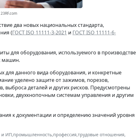
123RF.com
ствие два новых национальных стандарта,
ния (
ГОСТ ISО 11111-3-2021
и
ГОСТ ISО 11111-6-
иты для оборудования, используемого в производстве
х машин.
х для данного вида оборудования, и конкретные
ание уделено защите от зажимов, порезов,
в, выброса деталей и других рисков. Предусмотрены
новки, двухкнопочным системам управления и другим
ания к документации и определению значений уровня
 и ИП
,
промышленность
,
профессия
,
трудовые отношения
,