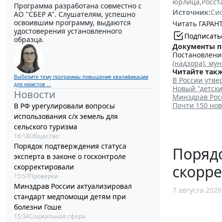
юрлица
,
Росст
Программа разработана совместно с
Источник:
Си
АО ''СБЕР А". Слушателям, успешно
освоившим программу, выдаются
Читать ГАРАНТ
удостоверения установленного
Подписать
образца.
Документы п
Постановление
(надзора), му
Читайте такж
Выберите тему программы повышения квалификации
В России утве
для юристов ...
Новый "детск
Новости
Минздрав Рос
Почти 150 нов
В РФ урегулировали вопросы
использования с/х земель для
сельского туризма
16:18
Общество
Порядок подтверждения статуса
Порядо
эксперта в законе о госконтроле
скорр
скорректировали
15:57
Проверки
Минздрав России актуализировал
7 августа 2026
стандарт медпомощи детям при
болезни Гоше
15:34
Социальная сфера