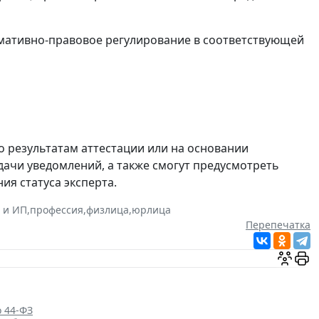
мативно-правовое регулирование в соответствующей
о результатам аттестации или на основании
дачи уведомлений, а также смогут предусмотреть
я статуса эксперта.
 и ИП
,
профессия
,
физлица
,
юрлица
Перепечатка
о 44-ФЗ