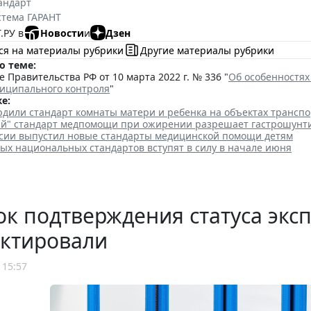
андарт
стема ГАРАНТ
.РУ в
Новости
и
Дзен
ся на материалы рубрики
Другие материалы рубрики
о теме:
 Правительства РФ от 10 марта 2022 г. № 336 "
Об особенностях
ниципального контроля
"
е:
рдили стандарт комнаты матери и ребенка на объектах трансп
ий" стандарт медпомощи при ожирении разрешает гастрошунт
сии выпустил новые стандарты медицинской помощи детям
ых национальных стандартов вступят в силу в начале июня
к подтверждения статуса эксп
ектировали
 15:57