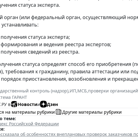
учения статуса эксперта.
 орган (или федеральный орган, осуществляющий нор
 устанавливать:
получения статуса эксперта;
 формирования и ведения реестра экспертов;
 получения сведений из реестра.
олучения статуса определят способ его приобретения (п
), требования к гражданину, правила аттестации или по
 порядок приостановления, возобновления и прекращени
ударственный контроль (надзор)
,
ИП
,
МСБ
,
проверки организаций
стема ГАРАНТ
.РУ в
Новости
и
Дзен
ся на материалы рубрики
Другие материалы рубрики
о теме:
декс Российской Федерации
е:
ссказала об особенностях внеплановых проверок заказчиков п