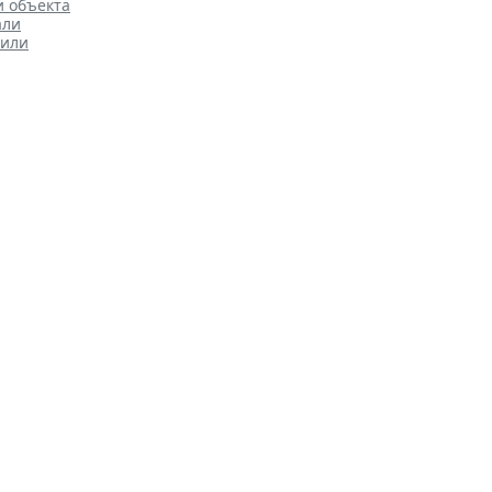
и объекта
али
нили
стях внеплановых проверок
Проверки