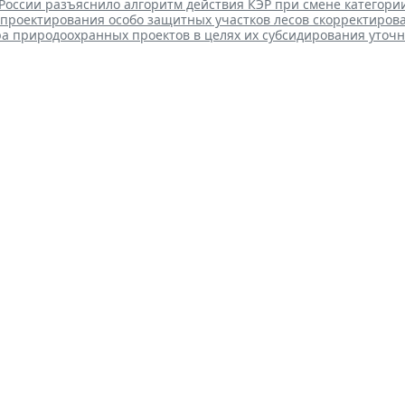
оссии разъяснило алгоритм действия КЭР при смене категори
 проектирования особо защитных участков лесов скорректиров
ра природоохранных проектов в целях их субсидирования уточ
ссии рассказала об особенно
иков по 44-ФЗ
 16:00