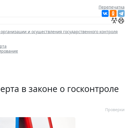
Перепечатка
 организации и осуществления государственного контроля
орта
ирование
ерта в законе о госконтроле
Проверки