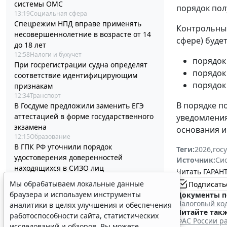
системы ОМС
порядок пол
13:19
Социальная сфера
Спецрежим НПД вправе применять
Контрольный
несовершеннолетние в возрасте от 14
сфере) будет
до 18 лет
12:58
Налоги и бухучет
порядок 
При госрегистрации судна определят
порядок
соответствие идентифицирующим
порядок
признакам
12:34
Транспорт
В порядке п
В Госдуме предложили заменить ЕГЭ
аттестацией в форме государственного
уведомления
экзамена
основания и
12:15
Образование
В ГПК РФ уточнили порядок
Теги:
2026
,
гос
удостоверения доверенностей
Источник:
Си
находящихся в СИЗО лиц
Читать ГАРАНТ
11:56
Общество
Мы обрабатываем локальные данные
Подписать
В РФ актуализировали стандарт
браузера и используем инструменты
Документы п
помощи при хронической сердечной
Налоговый ко
аналитики в целях улучшения и обеспечения
недостаточности
Читайте такж
работоспособности сайта, статистических
11:40
Социальная сфера
ФАС России ра
исследований и обзоров. Вы можете