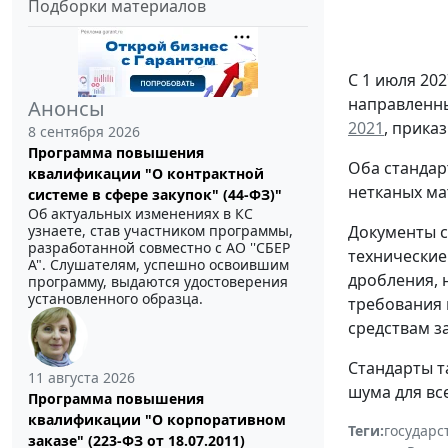
Подборки материалов
С 1 июля 20
направленны
Анонсы
2021
, прика
8 сентября 2026
Программа повышения
Оба стандар
квалификации "О контрактной
нетканых ма
системе в сфере закупок" (44-ФЗ)"
Об актуальных изменениях в КС
узнаете, став участником программы,
Документы с
разработанной совместно с АО ''СБЕР
технические
А". Слушателям, успешно освоившим
дробления, 
программу, выдаются удостоверения
установленного образца.
требования 
средствам з
Стандарты т
11 августа 2026
шума для вс
Программа повышения
квалификации "О корпоративном
Теги:
государс
заказе" (223-ФЗ от 18.07.2011)