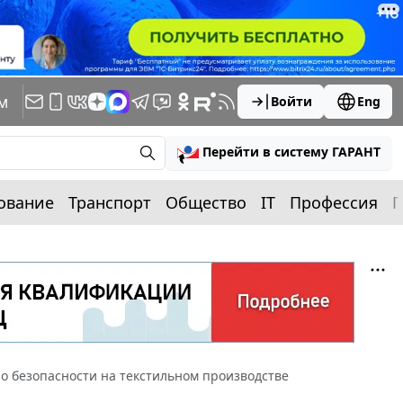
м
Войти
Eng
Перейти в систему ГАРАНТ
ование
Транспорт
Общество
IT
Профессия
П
по безопасности на текстильном производстве