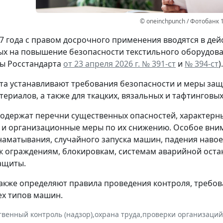
© oneinchpunch / Фотобанк 
27 года с правом досрочного применения вводятся в дей
х на повышение безопасности текстильного оборудова
зы Росстандарта
от 23 апреля 2026 г. № 391-ст
и
№ 394-ст
).
та устанавливают требования безопасности и меры защ
териалов, а также для ткацких, вязальных и тафтинговы
одержат перечни существенных опасностей, характерны
 и организационные меры по их снижению. Особое вним
наматывания, случайного запуска машин, падения навое
к ограждениям, блокировкам, системам аварийной оста
ащиты.
акже определяют правила проведения контроля, требов
ех типов машин.
твенный контроль (надзор)
,
охрана труда
,
проверки организаций