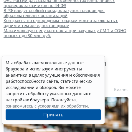
ФАС России рассказала об особенностях внеплановых
проверок заказчиков по 44-ФЗ
В РФ введут особый порядок закупок товаров для
образовательных организаций
Контракты по однородным товарам можно заключать с
одним и тем же едпоставщиком
Максимальную цену контракта при закупках у СМП и СОНО
повысят до 30 млн руб.
Процедуру приостановки или
Мы обрабатываем локальные данные
браузера и используем инструменты
запрета реализации опасной
аналитики в целях улучшения и обеспечения
продукции оптимизируют
работоспособности сайта, статистических
исследований и обзоров. Вы можете
6 августа 2026 15:39
Бизнес
запретить обработку указанных данных в
настройках браузера. Пожалуйста,
ознакомьтесь с условиями их обработки
.
Принять