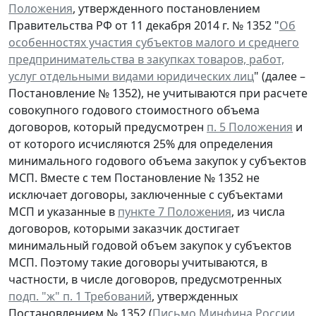
Положения
, утвержденного постановлением
Правительства РФ от 11 декабря 2014 г. № 1352 "
Об
особенностях участия субъектов малого и среднего
предпринимательства в закупках товаров, работ,
услуг отдельными видами юридических лиц
" (далее –
Постановление № 1352), не учитываются при расчете
совокупного годового стоимостного объема
договоров, который предусмотрен
п. 5 Положения
и
от которого исчисляются 25% для определения
минимального годового объема закупок у субъектов
МСП. Вместе с тем Постановление № 1352 не
исключает договоры, заключенные с субъектами
МСП и указанные в
пункте 7 Положения
, из числа
договоров, которыми заказчик достигает
минимальный годовой объем закупок у субъектов
МСП. Поэтому такие договоры учитываются, в
частности, в числе договоров, предусмотренных
подп. "ж" п. 1 Требований
, утвержденных
Постановлением № 1352 (
Письмо Минфина России