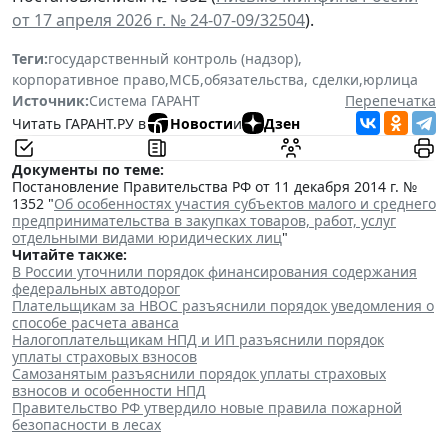
от 17 апреля 2026 г. № 24-07-09/32504
).
Теги:
государственный контроль (надзор)
,
корпоративное право
,
МСБ
,
обязательства, сделки
,
юрлица
Источник:
Система ГАРАНТ
Перепечатка
Читать ГАРАНТ.РУ в
Новости
и
Дзен
Документы по теме:
Постановление Правительства РФ от 11 декабря 2014 г. №
1352 "
Об особенностях участия субъектов малого и среднего
предпринимательства в закупках товаров, работ, услуг
отдельными видами юридических лиц
"
Читайте также:
В России уточнили порядок финансирования содержания
федеральных автодорог
Плательщикам за НВОС разъяснили порядок уведомления о
способе расчета аванса
Налогоплательщикам НПД и ИП разъяснили порядок
уплаты страховых взносов
Самозанятым разъяснили порядок уплаты страховых
взносов и особенности НПД
Правительство РФ утвердило новые правила пожарной
безопасности в лесах