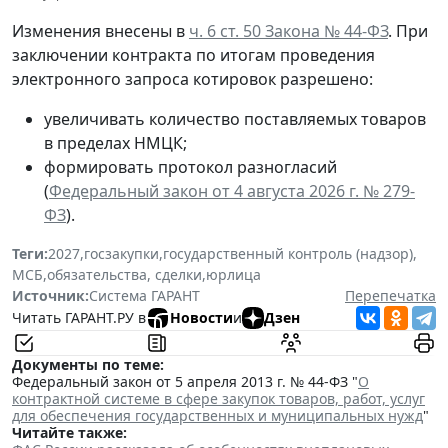
Изменения внесены в
ч. 6 ст. 50 Закона № 44-ФЗ
. При
заключении контракта по итогам проведения
электронного запроса котировок разрешено:
увеличивать количество поставляемых товаров
в пределах НМЦК;
формировать протокол разногласий
(
Федеральный закон от 4 августа 2026 г. № 279-
ФЗ
).
Теги:
2027
,
госзакупки
,
государственный контроль (надзор)
,
МСБ
,
обязательства, сделки
,
юрлица
Источник:
Система ГАРАНТ
Перепечатка
Читать ГАРАНТ.РУ в
Новости
и
Дзен
Документы по теме:
Федеральный закон от 5 апреля 2013 г. № 44-ФЗ "
О
контрактной системе в сфере закупок товаров, работ, услуг
для обеспечения государственных и муниципальных нужд
"
Читайте также: