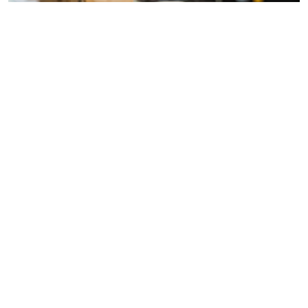
© pannee99 / Фотобанк 123RF.com
Установлен единый порядок приостановки (запрета)
реализации опасной продукции с использованием
госинформсистемы мониторинга за оборотом
товаров (
Федеральный закон от 4 августа 2026 г. №
331-ФЗ
).
Выездная проверка проводится без
предварительного уведомления контролируемого
лица при оценке соблюдения требований к
маркировке товаров в розничной торговле.
Главные государственные санитарные врачи могут
выносить предписания о приостановке (запрете)