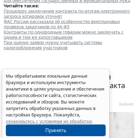
для обеспечения государственных и муниципальных нужд
"
Читайте также:
Процедуру заключения контракта по итогам электронного
запроса котировок уточнят
ФАС России рассказала об особенностях внеплановых
проверок заказчиков по 44-ФЗ
Контракты по однородным товарам можно заключать с
одним и тем же едпоставщиком
При оценке заявок нужно учитывать системы
налогообложения участников
Перечень случаев изменения
Мы обрабатываем локальные данные
браузера и используем инструменты
существенных условий контракта
аналитики в целях улучшения и обеспечения
решили дополнить
работоспособности сайта, статистических
исследований и обзоров. Вы можете
7 августа 2026 15:02
Бизнес
запретить обработку указанных данных в
настройках браузера. Пожалуйста,
ознакомьтесь с условиями их обработки
.
Принять