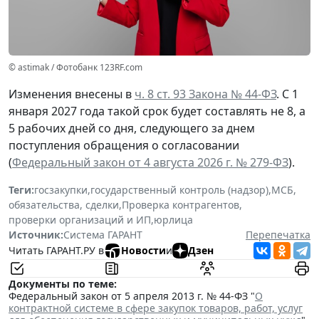
© astimak / Фотобанк 123RF.com
Изменения внесены в
ч. 8 ст. 93 Закона № 44-ФЗ
. С 1
января 2027 года такой срок будет составлять не 8, а
5 рабочих дней со дня, следующего за днем
поступления обращения о согласовании
(
Федеральный закон от 4 августа 2026 г. № 279-ФЗ
).
Теги:
госзакупки
,
государственный контроль (надзор)
,
МСБ
,
обязательства, сделки
,
Проверка контрагентов
,
проверки организаций и ИП
,
юрлица
Источник:
Система ГАРАНТ
Перепечатка
Читать ГАРАНТ.РУ в
Новости
и
Дзен
Документы по теме:
Федеральный закон от 5 апреля 2013 г. № 44-ФЗ "
О
контрактной системе в сфере закупок товаров, работ, услуг