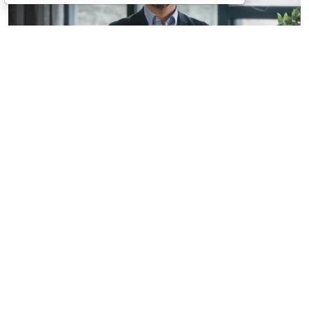
© mayaporto / Фотобанк 123RF.com
С указанной даты
ч. 1 ст. 95 Закона № 44-ФЗ
будет
дополнена новыми пунктами, а именно
(
Федеральный закон от 4 августа 2026 г. № 279-ФЗ
):
увеличение по предложению заказчика
максимального значения цены контракта (в
случае, предусмотренном
ч. 24 ст. 22 Закона №
44-ФЗ
) не более чем на 10%, но без изменения
предусмотренной контрактом цены единицы
товара, работы, услуги и без изменения иных
существенных условий контракта (
п. 1.5 ч. 1 ст. 95