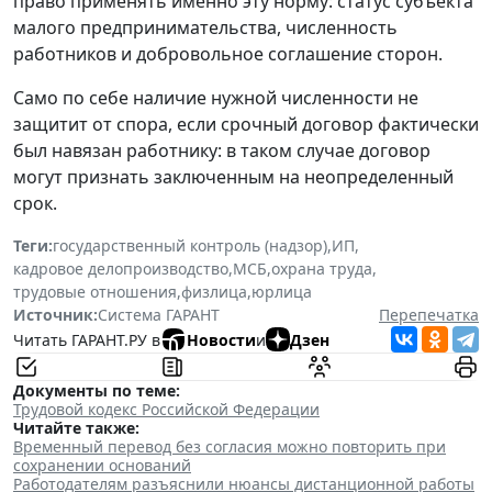
право применять именно эту норму: статус субъекта
малого предпринимательства, численность
работников и добровольное соглашение сторон.
Само по себе наличие нужной численности не
защитит от спора, если срочный договор фактически
был навязан работнику: в таком случае договор
могут признать заключенным на неопределенный
срок.
Теги:
государственный контроль (надзор)
,
ИП
,
кадровое делопроизводство
,
МСБ
,
охрана труда
,
трудовые отношения
,
физлица
,
юрлица
Источник:
Система ГАРАНТ
Перепечатка
Читать ГАРАНТ.РУ в
Новости
и
Дзен
Документы по теме:
Трудовой кодекс Российской Федерации
Читайте также:
Временный перевод без согласия можно повторить при
сохранении оснований
Работодателям разъяснили нюансы дистанционной работы