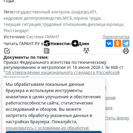
года.
Теги:
государственный контроль (надзор)
,
ИП
,
кадровое делопроизводство
,
МСБ
,
охрана труда
,
текущая ситуация
,
трудовые отношения
,
физлица
,
юрлица
,
Росстандарт
Источник:
Система ГАРАНТ
Перепечатка
Читать ГАРАНТ.РУ в
Новости
и
Дзен
Документы по теме:
Приказ Федерального агентства по техническому
регулированию и метрологии от 16 июня 2026 г. № 668-ст
"
Об утверждении национального стандарта Российской
Федерации
"
Читайте также:
Мы обрабатываем локальные данные
Росстандарт разработал проект ГОСТа для СИЗ от
браузера и используем инструменты
электрической дуги
аналитики в целях улучшения и обеспечения
Сотрудник имеет право уйти с места работы во время
обеденного перерыва
работоспособности сайта, статистических
Роструд напомнил о нюансах заполнения протокола
исследований и обзоров. Вы можете
проверки знаний по охране труда
запретить обработку указанных данных в
Верховный Суд РФ заставил работодателя возместить фонду
настройках браузера. Пожалуйста,
переплату пособия
ознакомьтесь с условиями их обработки
.