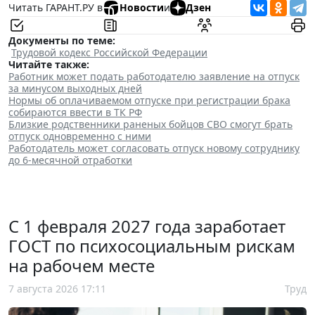
Читать ГАРАНТ.РУ в
Новости
и
Дзен
Документы по теме:
Трудовой кодекс Российской Федерации
Читайте также:
Работник может подать работодателю заявление на отпуск
за минусом выходных дней
Нормы об оплачиваемом отпуске при регистрации брака
собираются ввести в ТК РФ
Близкие родственники раненых бойцов СВО смогут брать
отпуск одновременно с ними
Работодатель может согласовать отпуск новому сотруднику
до 6-месячной отработки
С 1 февраля 2027 года заработает
ГОСТ по психосоциальным рискам
на рабочем месте
7 августа 2026 17:11
Труд