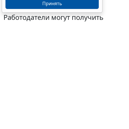
Принять
Работодатели могут получить
субсидии при трудоустройстве
одиноких родителей
7 августа 2026 10:54
Труд
© designer491 / Фотобанк 123RF.com