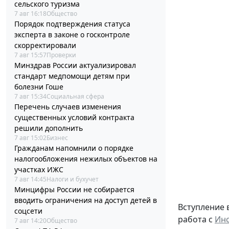
сельского туризма
7 авг 16:18
Общество
Порядок подтверждения статуса
эксперта в законе о госконтроле
скорректировали
7 авг 15:57
Проверки
Минздрав России актуализировал
стандарт медпомощи детям при
болезни Гоше
7 авг 15:34
Социальная сфера
Перечень случаев изменения
существенных условий контракта
решили дополнить
7 авг 15:02
Бизнес
Гражданам напомнили о порядке
налогообложения нежилых объектов на
участках ИЖС
7 авг 14:45
Налоги и бухучет
Минцифры России не собирается
вводить ограничения на доступ детей в
Вступление 
соцсети
работа с
Инс
7 авг 14:20
Общество