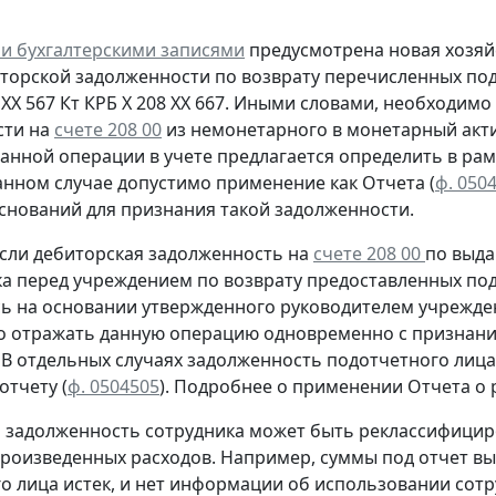
и бухгалтерскими записями
предусмотрена
новая
хозяй
иторской задолженности
по возврату
перечисленных под
 ХХ 567
Кт
КРБ Х 208 ХХ 667. Иными словами, необходим
сти на
счете 208 00
из немонетарного в монетарный акти
анной операции в учете предлагается определить в рам
анном случае допустимо применение как Отчета (
ф. 050
оснований для признания такой задолженности.
сли дебиторская задолженность на
счете 208 00
по выда
ка перед учреждением
по возврату
предоставленных под
сь
на основании утвержденного руководителем учрежден
о отражать данную операцию
одновременно
с признани
. В отдельных случаях задолженность подотчетного ли
 отчету
(
ф. 0504505
).
Подробнее о применении Отчета о р
м задолженность сотрудника может быть реклассифицир
произведенных расходов. Например, суммы под отчет вы
о лица истек, и нет информации об использовании сот