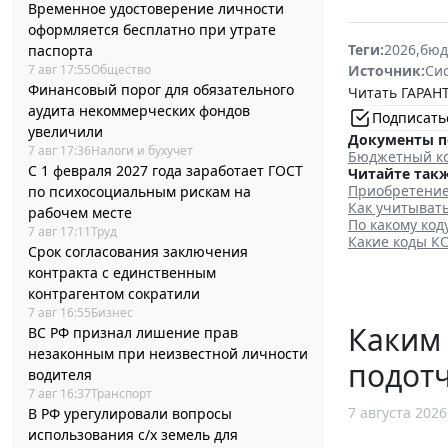
Временное удостоверение личности
оформляется бесплатно при утрате
Теги:
2026
,
бюд
паспорта
Источник:
Си
7 авг 17:55
Общество
Финансовый порог для обязательного
Читать ГАРАНТ
аудита некоммерческих фондов
Подписать
увеличили
Документы п
7 авг 17:36
Налоги и бухучет
Бюджетный ко
С 1 февраля 2027 года заработает ГОСТ
Читайте такж
Приобретение
по психосоциальным рискам на
Как учитыват
рабочем месте
По какому ко
7 авг 17:11
Труд
Какие коды КО
Срок согласования заключения
контракта с единственным
контрагентом сократили
7 авг 16:55
Бизнес
Каким
ВС РФ признал лишение прав
незаконным при неизвестной личности
подотч
водителя
7 авг 16:37
Транспорт
7 августа 2026
В РФ урегулировали вопросы
использования с/х земель для