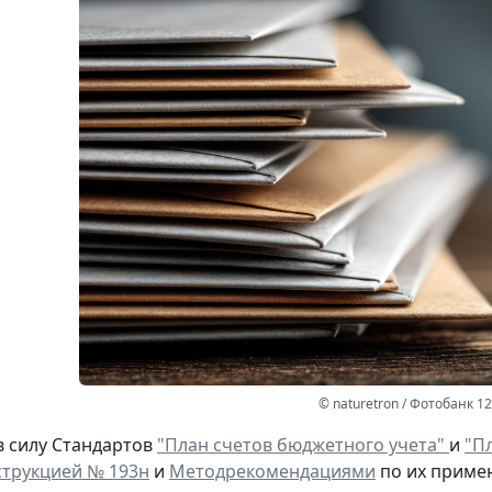
© naturetron / Фотобанк 1
в силу Стандартов
"План счетов бюджетного учета"
и
"Пл
трукцией № 193н
и
Методрекомендациями
по их приме