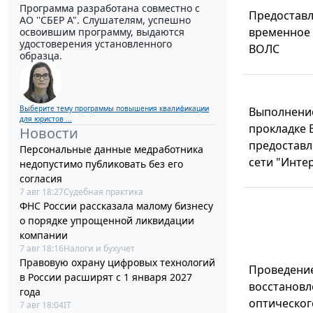
Программа разработана совместно с
Предоставл
АО ''СБЕР А". Слушателям, успешно
временное
освоившим программу, выдаются
удостоверения установленного
ВОЛС
образца.
Выберите тему программы повышения квалификации
Выполнение
для юристов ...
прокладке 
Новости
предоставл
Персональные данные медработника
сети "Инте
недопустимо публиковать без его
согласия
7 авг 18:27
Судебная практика
ФНС России рассказала малому бизнесу
о порядке упрощенной ликвидации
компании
7 авг 18:16
Налоги и бухучет
Правовую охрану цифровых технологий
Проведение
в России расширят с 1 января 2027
восстановл
года
оптическог
7 авг 18:04
IT