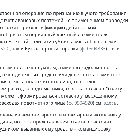
ственная операция по
признанию
в учете
требования
отчет авансовых платежей – с применением проводки
о отразить реклассификацию дебиторской
в. При этом первичный учетный документ для
ках Учетной политики субъекта учета. По нашему
4520
), так и Бухгалтерской справки
(
ф. 0504833
) – все
нным под отчет суммам, а именно задолженность
отчет денежных средств или денежных документов,
ия отчета подотчетного лица, то вполне
ем расходов подотчетника, то есть согласно
Отчету
ца может сформироваться согласно утвержденному
асходах подотчетного лица (
ф. 0504520
) см.
здесь
.
ована из немонетарного в монетарный актив ввиду
даны, но срок представления отчета о расходах
рудником выданных ему средств – командировку