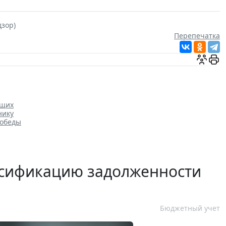
дзор)
Перепечатка
ющих
нику
Победы
ссификацию задолженности
Бюджетный учет