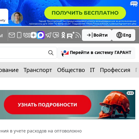
м
Войти
Eng
Перейти в систему ГАРАНТ
ование
Транспорт
Общество
IT
Профессия
П
ния в учете расходов на оптоволокно