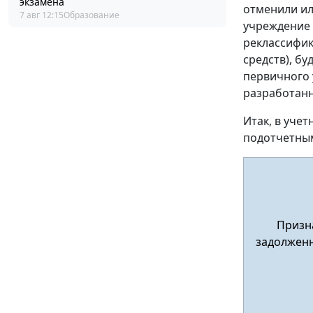
экзамена
отменили ил
7 авг 12:15
Образование
учреждение 
реклассифик
средств), бу
первичного 
разработан
Итак, в уче
подотчетны
Призна
задолженн