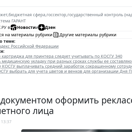
жет
,
бюджетная сфера
,
госсектор
,
государственный контроль (на
стема ГАРАНТ
.РУ в
Новости
и
Дзен
ся на материалы рубрики
Другие материалы рубрики
о теме:
декс Российской Федерации
е:
 картриджа для принтера следует учитывать по КОСГУ 340
ь медицинскую укладку при разных сроках службы ее составля
ду КОСГУ выплачивать средний заработок сокращенному сотруд
СГУ выбрать для учета цветов и венков для организации Дня 
 документом оформить рекла
етного лица
 13:37