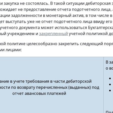
и закупка не состоялась. В такой ситуации дебиторская
ожидает не предоставление отчета подотчетного лица, а
ации задолженности в монетарный актив, в том числе в
дет выступать уже не отчет подотчетного лица ввиду его
учетного документа
может использоваться Бухгалтерска
ный учреждением и
закрепленный
учетной политикой до
тной политике целесообразно закрепить следующий пор
ми лицами:
В з
о в
ние в учете требования в части дебиторской
ости по возврату перечисленных (выданных) под
отчет авансовых платежей
Под