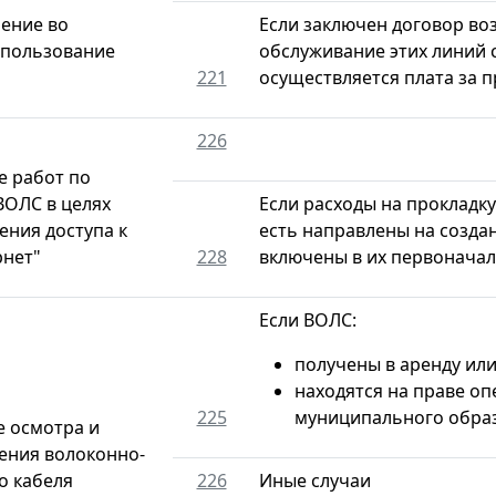
ение во
Если заключен договор во
 пользование
обслуживание этих линий 
221
осуществляется плата за 
226
 работ по
ВОЛС в целях
Если расходы на прокладк
ения доступа к
есть направлены на созда
рнет"
228
включены в их первонача
Если ВОЛС:
получены в аренду ил
находятся на праве оп
225
муниципального обра
 осмотра и
ения волоконно-
о кабеля
226
Иные случаи