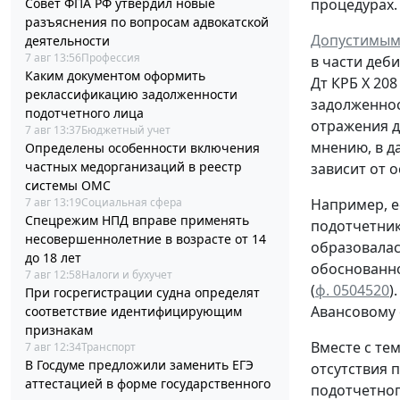
процедурах.
Совет ФПА РФ утвердил новые
разъяснения по вопросам адвокатской
Допустимым
деятельности
7 авг 13:56
Профессия
в части деб
Каким документом оформить
Дт
КРБ Х 208
реклассификацию задолженности
задолженно
подотчетного лица
отражения д
7 авг 13:37
Бюджетный учет
мнению, в д
Определены особенности включения
частных медорганизаций в реестр
зависит от 
системы ОМС
Например, е
7 авг 13:19
Социальная сфера
Спецрежим НПД вправе применять
подотчетни
несовершеннолетние в возрасте от 14
образовала
до 18 лет
обоснованн
7 авг 12:58
Налоги и бухучет
(
ф. 0504520
)
При госрегистрации судна определят
Авансовому
соответствие идентифицирующим
признакам
Вместе с те
7 авг 12:34
Транспорт
В Госдуме предложили заменить ЕГЭ
отсутствия 
аттестацией в форме государственного
подотчетног