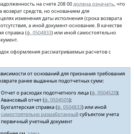
 задолженность на счете 208 00
должна означать
, что
 возврат средств, но основанием для
 целях изменения даты исполнения (срока возврата
 отсутствия, а иной документ-основание. В качестве
я справка (
ф. 0504833
) или иной
самостоятельно
кумент.
ядок оформления рассматриваемых расчетов с
ависимости от оснований для признания требования
озврате ранее выданных подотчетных сумм:
Отчет о расходах подотчетного лица (
ф. 0504520
);
Авансовый отчет
(
ф. 0504505
);
Бухгалтерская справка (
ф. 0504833
) или иной
самостоятельно разработанный
субъектом учета
первичный учетный документ
робнее см.
здесь