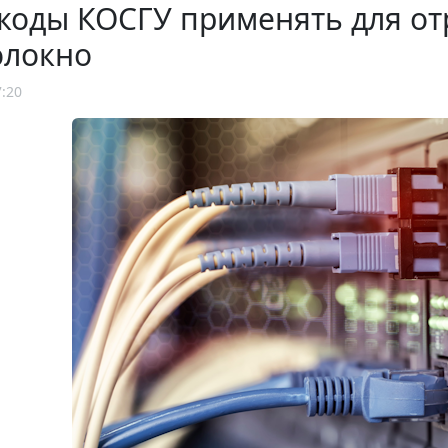
коды КОСГУ применять для от
олокно
7:20