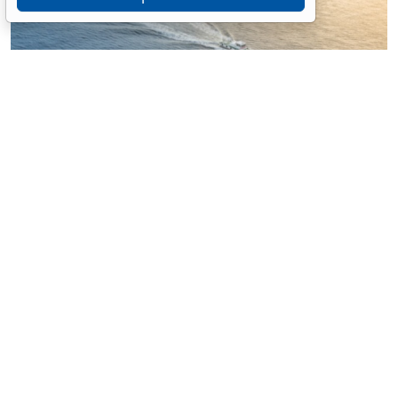
© nonchanon / Фотобанк 123RF.com
Российские организации, уполномоченные на
классификацию и освидетельствование судов, будут
издавать правила и выдавать удостоверения об
определении вместимости судна упрощенным
способом, удостоверение о соответствии тары для
перевозки груза морем, включая контейнеры,
требованиям международных договоров. Уточнен
перечень судовых документов (
Федеральный закон
от 4 августа 2026 г. № 302-ФЗ
).