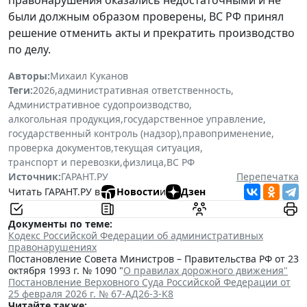
были должным образом проверены, ВС РФ принял
решение отменить акты и прекратить производство
по делу.
Авторы:
Михаил Куканов
Теги:
2026
,
административная ответственность
,
Административное судопроизводство
,
алкогольная продукция
,
государственное управление
,
государственный контроль (надзор)
,
правоприменение
,
проверка документов
,
текущая ситуация
,
транспорт и перевозки
,
физлица
,
ВС РФ
Источник:
ГАРАНТ.РУ
Перепечатка
Читать ГАРАНТ.РУ в
Новости
и
Дзен
Документы по теме:
Кодекс Российской Федерации об административных
правонарушениях
Постановление Совета Министров – Правительства РФ от 23
октября 1993 г. № 1090 "
О правилах дорожного движения"
Постановление Верховного Суда Российской Федерации от
25 февраля 2026 г. № 67-АД26-3-К8
Читайте также: