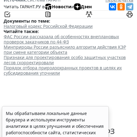
Читать ГАРАНТ.РУ в
Новости
и
Дзен
Документы по теме:
Налоговый кодекс Российской Федерации
Читайте также:
ФАС России рассказала об особенностях внеплановых
проверок заказчиков по 44-ФЗ
Минприроды России разъяснило алгоритм действия КЭР
при смене категории объекта
Признаки для проектирования особо защитных участков
лесов скорректировали
Порядок отбора природоохранных проектов в целях их
субсидирования уточнили
ФАС России рассказала об
Мы обрабатываем локальные данные
браузера и используем инструменты
особенностях внеплановых
аналитики в целях улучшения и обеспечения
проверок заказчиков по 44-ФЗ
работоспособности сайта, статистических