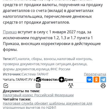
средств от продажи валюты, поручения на продажу
драгметаллов со счета (вклада) в драгметаллах
налогоплательщика, перечисление денежных
средств от продажи драгметаллов.
Приказ
вступит в силу с 1 января 2027 года, за
исключением подпунктов 1.2, 1.3 и 1.7 пункта 1
Приказа, вносящих корректировки в действующие
формы.
Теги:
ИП
,
налоги, сборы, взносы
,
налоговый контроль
,
проверка документов
,
текущая ситуация
,
физлица
,
формы документов
,
юрлица
,
ФНС России
Источник:
Система ГАРАНТ
Перепечатка
Читать ГАРАНТ.РУ в
Новости
и
Дзен
Документы по теме:
Налоговый кодекс Российской Федерации
Читайте также:
Налоговая служба обновит шаблоны документов для
упрощенных вычетов по НДФЛ