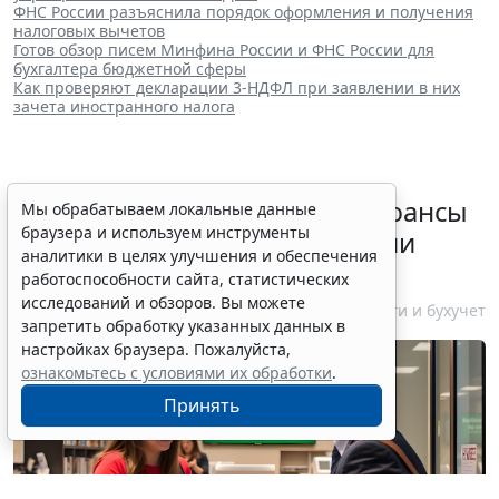
ФНС России разъяснила порядок оформления и получения
налоговых вычетов
Готов обзор писем Минфина России и ФНС России для
бухгалтера бюджетной сферы
Как проверяют декларации 3-НДФЛ при заявлении в них
зачета иностранного налога
Резидентам РФ указали на нюансы
Мы обрабатываем локальные данные
браузера и используем инструменты
информирования об открытии
аналитики в целях улучшения и обеспечения
счетов за границей
работоспособности сайта, статистических
исследований и обзоров. Вы можете
6 августа 2026 18:27
Налоги и бухучет
запретить обработку указанных данных в
настройках браузера. Пожалуйста,
ознакомьтесь с условиями их обработки
.
Принять