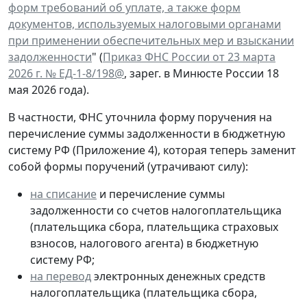
форм требований об уплате, а также форм
документов, используемых налоговыми органами
при применении обеспечительных мер и взыскании
задолженности
" (
Приказ ФНС России от 23 марта
2026 г. № ЕД-1-8/198@
, зарег. в Минюсте России 18
мая 2026 года).
В частности, ФНС уточнила форму
поручения на
перечисление суммы задолженности в бюджетную
систему РФ
(Приложение 4), которая теперь заменит
собой формы поручений (утрачивают силу):
на списание
и перечисление суммы
задолженности со счетов налогоплательщика
(плательщика сбора, плательщика страховых
взносов, налогового агента) в бюджетную
систему РФ;
на перевод
электронных денежных средств
налогоплательщика (плательщика сбора,