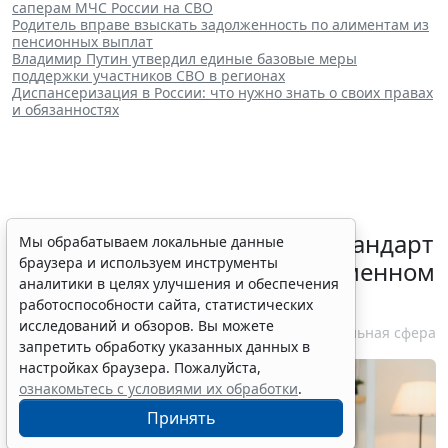
саперам МЧС России на СВО
Родитель вправе взыскать задолженность по алиментам из
пенсионных выплат
Владимир Путин утвердил единые базовые меры
поддержки участников СВО в регионах
Диспансеризация в России: что нужно знать о своих правах
и обязанностях
Минздрав России обновил стандарт
Мы обрабатываем локальные данные
браузера и используем инструменты
медпомощи при преждевременном
аналитики в целях улучшения и обеспечения
половом развитии
работоспособности сайта, статистических
исследований и обзоров. Вы можете
6 августа 2026 17:02
Социальная сфера
запретить обработку указанных данных в
настройках браузера. Пожалуйста,
ознакомьтесь с условиями их обработки
.
Принять