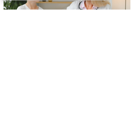
© hryshchyshen / Фотобанк 123RF.com
Минздрав России утвердил новый "детский"
стандарт медпомощи при преждевременном
половом развитии взамен аналогичного от 2022
года, коды по МКБ-Х:
Е22.8
Другие состояния
гиперфункции гипофиза,
Е28.1
Избыток андрогенов,
Е29.0
Гиперфункция яичек,
Е30.1
Преждевременное
половое созревание,
Е30.8
Другие нарушения
полового созревания,
Е31.1
Полигландулярная
гиперфункция (
Приказ Минздрава России от 17 июня
2026 г. № 624н, зарег. в Минюсте России 22 июля 2026
года)
.