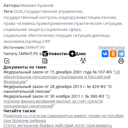
Авторы:
Михаил Куканов
Теги:
2026
,
государственное управление
,
государственный контроль (надзор)
,
инвестиции
,
пенсии
,
права человека
,
правоприменение
,
практические ситуации
,
социальная защита
,
социальная сфера
,
социальное обеспечение
,
текущая ситуация
,
физлица
,
экономика
,
юрлица
,
СФР
Источник:
ГАРАНТ.РУ
Перепечатка
Читать ГАРАНТ.РУ в
Новости
и
Дзен
Документы по теме:
Федеральный закон от 15 декабря 2001 года № 167-ФЗ "
Об
обязательном пенсионном страховании в Российской
Федерации
"
Федеральный закон от 28 декабря 2013 г. № 424-ФЗ "О
накопительной пенсии"
Федеральный закон от 30 ноября 2011 г. № 360-ФЗ "
О
порядке финансирования выплат за счет средств
пенсионных накоплений
"
Читайте также:
Родители со статусом самозанятых имеют право на пособие
при болезни ребенка
Статус ветеранов боевых действий хотят присваивать