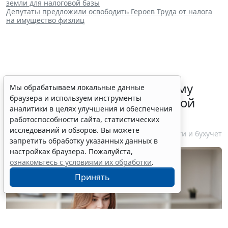
земли для налоговой базы
Депутаты предложили освободить Героев Труда от налога
на имущество физлиц
ФНС России рассказала малому
Мы обрабатываем локальные данные
браузера и используем инструменты
бизнесу о порядке упрощенной
аналитики в целях улучшения и обеспечения
ликвидации компании
работоспособности сайта, статистических
исследований и обзоров. Вы можете
7 августа 2026 18:16
Налоги и бухучет
запретить обработку указанных данных в
настройках браузера. Пожалуйста,
ознакомьтесь с условиями их обработки
.
Принять