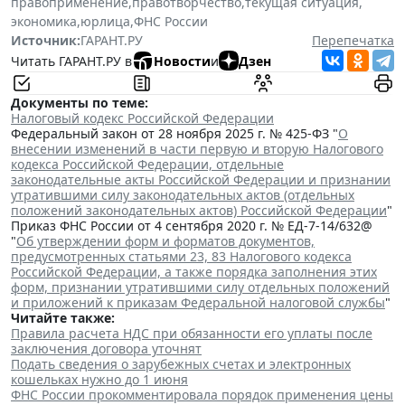
правоприменение
,
правотворчество
,
текущая ситуация
,
экономика
,
юрлица
,
ФНС России
Источник:
ГАРАНТ.РУ
Перепечатка
Читать ГАРАНТ.РУ в
Новости
и
Дзен
Документы по теме:
Налоговый кодекс Российской Федерации
Федеральный закон от 28 ноября 2025 г. № 425-ФЗ "
О
внесении изменений в части первую и вторую Налогового
кодекса Российской Федерации, отдельные
законодательные акты Российской Федерации и признании
утратившими силу законодательных актов (отдельных
положений законодательных актов) Российской Федерации
"
Приказ ФНС России от 4 сентября 2020 г. № ЕД-7-14/632@
"
Об утверждении форм и форматов документов,
предусмотренных статьями 23, 83 Налогового кодекса
Российской Федерации, а также порядка заполнения этих
форм, признании утратившими силу отдельных положений
и приложений к приказам Федеральной налоговой службы
"
Читайте также:
Правила расчета НДС при обязанности его уплаты после
заключения договора уточнят
Подать сведения о зарубежных счетах и электронных
кошельках нужно до 1 июня
ФНС России прокомментировала порядок применения цены