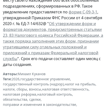
месту своего нахождения обо всех обособленных
подразделениях, сформированных в РФ. Такое
уведомление предоставляется по
форме С-09-3-1
,
утвержденной Приказом ФНС России от 4 сентября
2020 г. № ЕД-7-14/632@ "
Об утверждении форм и
форматов документов, предусмотренных статьями
23, 83 Налогового кодекса Российской Федерации, а
также порядка заполнения этих форм, признании
утратившими силу отдельных положений и
приложений к приказам Федеральной налоговой
службы
". Срок его подачи составляет один месяц с
даты создания.
Авторы:
Михаил Куканов
Теги:
2026
,
государственное управление
,
государственный контроль (надзор)
,
налог на прибыль
,
налоги, сборы, взносы
,
налоговая ответственность
,
налоговая реформа
,
налоговый контроль
,
обязательства, сделки
,
поправки и изменения в законодательстве
,