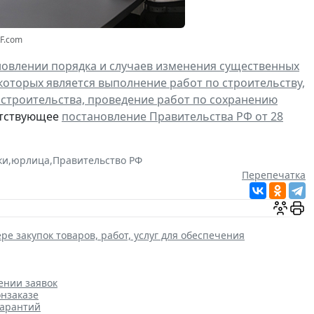
RF.com
новлении порядка и случаев изменения существенных
которых является выполнение работ по строительству,
 строительства, проведение работ по сохранению
етствующее
постановление Правительства РФ от 28
ки
,
юрлица
,
Правительство РФ
Перепечатка
ре закупок товаров, работ, услуг для обеспечения
ении заявок
онзаказе
гарантий