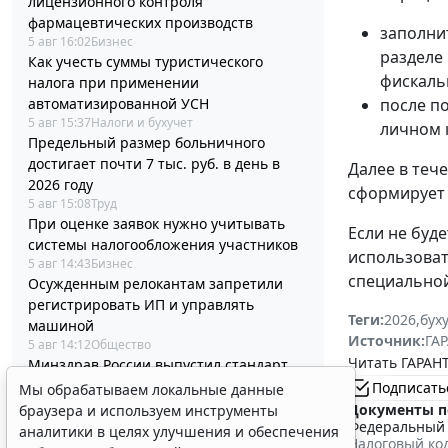
лицензионного контроля
фармацевтических производств
заполнит
5 авг 16:02
Бизнес
разделе
Как учесть суммы туристического
фискаль
налога при применении
автоматизированной УСН
после п
5 авг 15:37
Налоги и бухучет
личном 
Предельный размер больничного
достигает почти 7 тыс. руб. в день в
Далее в теч
2026 году
сформирует 
5 авг 15:08
Труд
При оценке заявок нужно учитывать
Если не буд
системы налогообложения участников
использоват
5 авг 14:43
Бизнес
специальной
Осужденным релокантам запретили
регистрировать ИП и управлять
Теги:
2026
,
бух
машиной
Источник:
ГАР
5 авг 14:12
Общество
Читать ГАРАНТ
Минздрав России выпустил стандарт
медицинской помощи детям при
Подписать
Мы обрабатываем локальные данные
туберкулезе
Документы п
браузера и используем инструменты
5 авг 13:47
Социальная сфера
Федеральный з
аналитики в целях улучшения и обеспечения
Налоговый ко
Подавать "летнее" заявление на