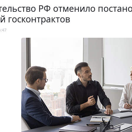
тельство РФ отменило постан
й госконтрактов
6:47