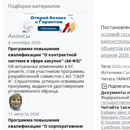
Подборки материалов
Постановлен
условий гос
Анонсы
реконструкц
8 сентября 2026
объектов ку
Программа повышения
квалификации "О контрактной
апреля 2026 
системе в сфере закупок" (44-ФЗ)"
Об актуальных изменениях в КС
Теги:
2026
,
гос
узнаете, став участником программы,
Источник:
Си
разработанной совместно с АО ''СБЕР
Читать ГАРАНТ
А". Слушателям, успешно освоившим
программу, выдаются удостоверения
Подписать
установленного образца.
Документы п
Федеральный з
государствен
Читайте такж
Кабмин ввел 
11 августа 2026
Минфин Росси
Программа повышения
В Госдуме хот
квалификации "О корпоративном
Судебная пра