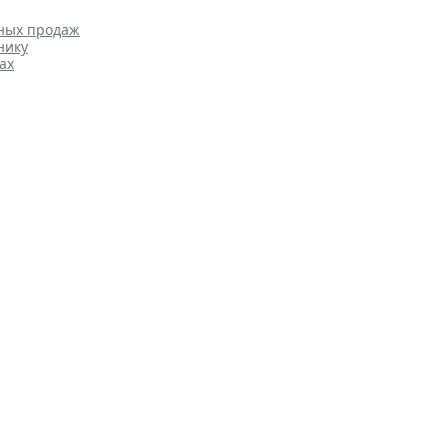
нных продаж
нику
ах
онного контроля
Бизнес