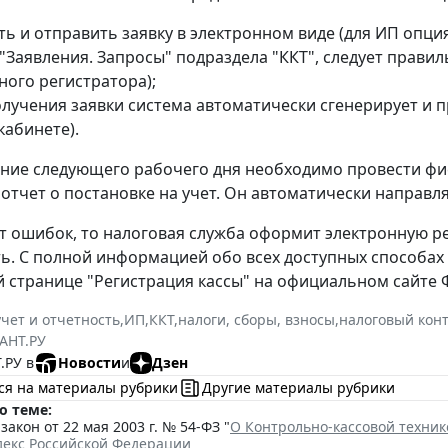
ь и отправить заявку в электронном виде (для ИП опция
 "Заявления. Запросы" подраздела "ККТ", следует прави
ного регистратора);
олучения заявки система автоматически сгенерирует и 
кабинете).
ение следующего рабочего дня необходимо провести фи
отчет о постановке на учет. Он автоматически направл
ет ошибок, то налоговая служба оформит электронную р
ь. С полной информацией обо всех доступных способах
 странице "Регистрация кассы" на официальном сайте 
учет и отчетность
,
ИП
,
ККТ
,
налоги, сборы, взносы
,
налоговый кон
АНТ.РУ
.РУ в
Новости
и
Дзен
ся на материалы рубрики
Другие материалы рубрики
о теме:
акон от 22 мая 2003 г. № 54-ФЗ "
О Контрольно-кассовой техник
декс Российской Федерации