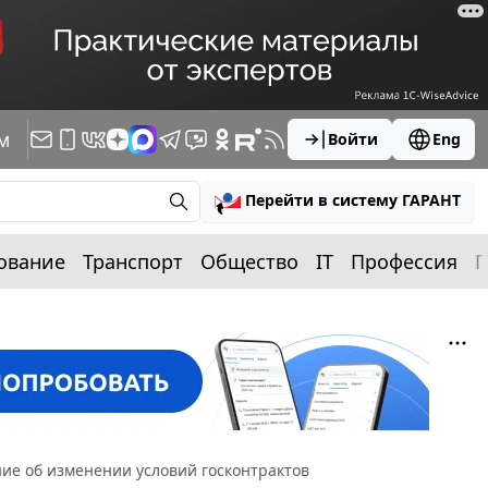
м
Войти
Eng
Перейти в систему ГАРАНТ
ование
Транспорт
Общество
IT
Профессия
П
ие об изменении условий госконтрактов