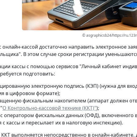
© asgraphicsb24/https://ru.123
с онлайн-кассой достаточно направить электронное зая
льщика". В этом случае сроки регистрации уменьшаются
ации кассы с помощью сервисов "Личный кабинет инди
ребуется подготовить:
цированную электронную подпись (КЭП) (нужна для вход
ия в цифровом формате);
нащенную фискальным накопителем (аппарат должен отве
"
О Контрольно-кассовой технике (ККТ)"
);
 с оператором фискальных данных (ОФД), включенного 
 с кассы и пересылает их в налоговую инспекцию).
 ККТ выполняется непосредственно в онлайн-кабинете. 