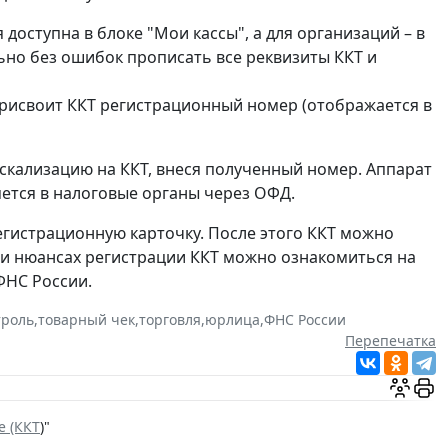
 доступна в блоке "Мои кассы", а для организаций – в
льно без ошибок прописать все реквизиты ККТ и
присвоит ККТ регистрационный номер (отображается в
скализацию на ККТ, внеся полученный номер. Аппарат
яется в налоговые органы через ОФД.
егистрационную карточку. После этого ККТ можно
 и нюансах регистрации ККТ можно ознакомиться на
ФНС России.
троль
,
товарный чек
,
торговля
,
юрлица
,
ФНС России
Перепечатка
е (ККТ
)"