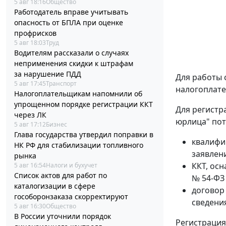
5 авг 18:16
Общество
Работодатель вправе учитывать
опасность от БПЛА при оценке
профрисков
5 авг 18:03
Труд
Водителям рассказали о случаях
неприменения скидки к штрафам
за нарушение ПДД
Для работы 
5 авг 17:45
Транспорт
налогоплате
Налогоплательщикам напомнили об
упрощенном порядке регистрации ККТ
Для регистр
через ЛК
юрлица" пот
5 авг 17:12
Бизнес
Глава государства утвердил поправки в
квалифи
НК РФ для стабилизации топливного
заявлен
рынка
ККТ, ос
5 авг 16:54
Налоги и бухучет
Список актов для работ по
№ 54-ФЗ 
каталогизации в сфере
договор
гособоронзаказа скорректируют
сведения
5 авг 16:30
Общество
В России уточнили порядок
Регистрация