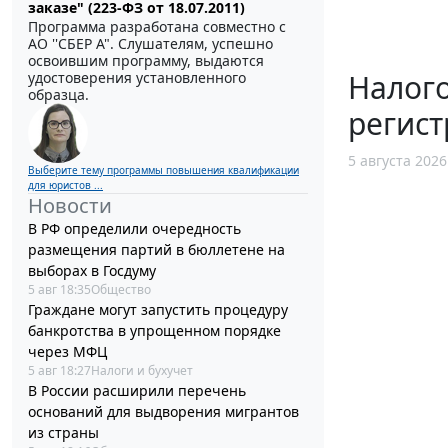
заказе" (223-ФЗ от 18.07.2011)
Программа разработана совместно с
АО ''СБЕР А". Слушателям, успешно
освоившим программу, выдаются
Налог
удостоверения установленного
образца.
регист
5 августа 2026
Выберите тему программы повышения квалификации
для юристов ...
Новости
В РФ определили очередность
размещения партий в бюллетене на
выборах в Госдуму
5 авг 18:35
Общество
Граждане могут запустить процедуру
банкротства в упрощенном порядке
через МФЦ
5 авг 18:27
Налоги и бухучет
В России расширили перечень
оснований для выдворения мигрантов
из страны