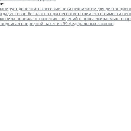
е:
ланирует дополнить кассовые чеки реквизитом для дистанцио
тдадут товар бесплатно при несоответствии его стоимости цен
ояснила правила отражения сведений о прослеживаемых товар
 подписал очередной пакет из 59 федеральных законов
ии уточнили порядок лицензи
цевтических производств
 16:02