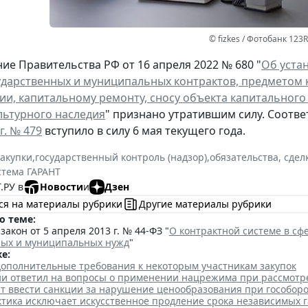
© fizkes / Фотобанк 123
ие Правительства РФ от 16 апреля 2022 № 680 "
Об уста
ударственных и муниципальных контрактов, предметом 
ии, капитальному ремонту, сносу объекта капитального
льтурного наследия
" признано утратившим силу. Соотв
г. № 479
вступило в силу 6 мая текущего года.
закупки
,
государственный контроль (надзор)
,
обязательства, сдел
стема ГАРАНТ
.РУ в
Новости
и
Дзен
ся на материалы рубрики
Другие материалы рубрики
о теме:
акон от 5 апреля 2013 г. № 44-ФЗ "
О контрактной системе в сфе
ных и муниципальных нужд
"
е:
дополнительные требования к некоторым участникам закупок
и ответил на вопросы о применении нацрежима при рассмотр
ят ввести санкции за нарушение ценообразования при гособор
ктика исключает искусственное продление срока независимых 