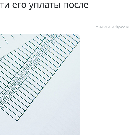
ти его уплаты после
Налоги и бухучет