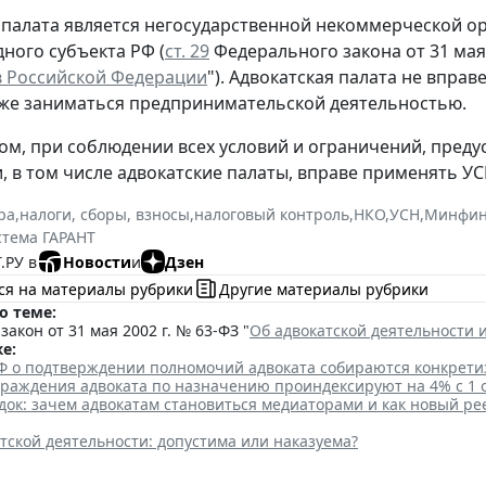
 палата является негосударственной некоммерческой о
дного субъекта РФ (
ст. 29
Федерального закона от 31 мая 
в Российской Федерации
"). Адвокатская палата не впра
кже заниматься предпринимательской деятельностью.
ом, при соблюдении всех условий и ограничений, пред
, в том числе адвокатские палаты, вправе применять У
ра
,
налоги, сборы, взносы
,
налоговый контроль
,
НКО
,
УСН
,
Минфин
стема ГАРАНТ
.РУ в
Новости
и
Дзен
ся на материалы рубрики
Другие материалы рубрики
о теме:
акон от 31 мая 2002 г. № 63-ФЗ "
Об адвокатской деятельности 
е:
Ф о подтверждении полномочий адвоката собираются конкрети
граждения адвоката по назначению проиндексируют на 4% с 1 
ок: зачем адвокатам становиться медиаторами и как новый ре
тской деятельности: допустима или наказуема?