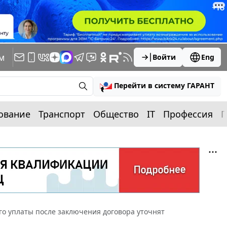
м
Войти
Eng
Перейти в систему ГАРАНТ
ование
Транспорт
Общество
IT
Профессия
П
го уплаты после заключения договора уточнят