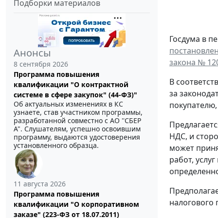
Подборки материалов
Госдума в п
постановлени
Анонсы
закона № 12
8 сентября 2026
Программа повышения
В соответст
квалификации "О контрактной
за законода
системе в сфере закупок" (44-ФЗ)"
Об актуальных изменениях в КС
покупателю,
узнаете, став участником программы,
разработанной совместно с АО ''СБЕР
Предлагаетс
А". Слушателям, успешно освоившим
НДС, и стор
программу, выдаются удостоверения
установленного образца.
может приня
работ, услу
определенн
11 августа 2026
Предполагае
Программа повышения
налогового 
квалификации "О корпоративном
заказе" (223-ФЗ от 18.07.2011)