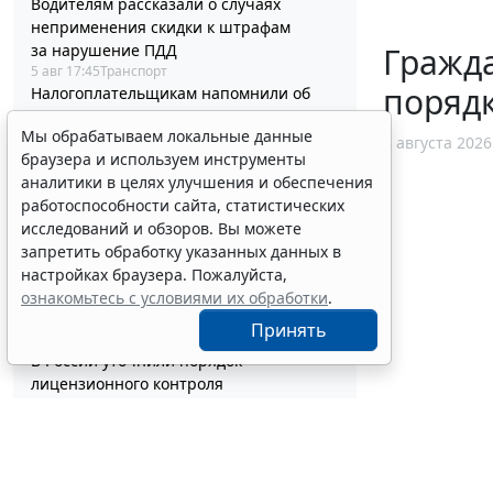
Водителям рассказали о случаях
неприменения скидки к штрафам
за нарушение ПДД
Гражда
5 авг 17:45
Транспорт
поряд
Налогоплательщикам напомнили об
упрощенном порядке регистрации ККТ
Мы обрабатываем локальные данные
через ЛК
5 августа 2026
браузера и используем инструменты
5 авг 17:12
Бизнес
аналитики в целях улучшения и обеспечения
Глава государства утвердил поправки в
работоспособности сайта, статистических
НК РФ для стабилизации топливного
исследований и обзоров. Вы можете
рынка
5 авг 16:54
Налоги и бухучет
запретить обработку указанных данных в
Список актов для работ по
настройках браузера. Пожалуйста,
каталогизации в сфере
ознакомьтесь с условиями их обработки
.
гособоронзаказа скорректируют
Принять
5 авг 16:30
Общество
В России уточнили порядок
лицензионного контроля
фармацевтических производств
5 авг 16:02
Бизнес
Как учесть суммы туристического
налога при применении