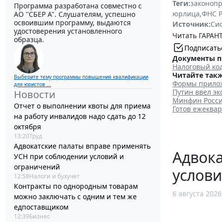
Теги:
законоп
Программа разработана совместно с
юрлица
,
ФНС Р
АО ''СБЕР А". Слушателям, успешно
освоившим программу, выдаются
Источник:
Си
удостоверения установленного
Читать ГАРАНТ
образца.
Подписать
Документы п
Налоговый ко
Читайте такж
Выберите тему программы повышения квалификации
Формы прилож
для юристов ...
Путин ввел эк
Новости
Минфин Росси
Отчет о выполнении квоты для приема
Готов ежеквар
на работу инвалидов надо сдать до 12
октября
13:20
Труд
Адвокатские палаты вправе применять
Адвок
УСН при соблюдении условий и
ограничений
услови
12:58
Налоги и бухучет
Контракты по однородным товарам
6 августа 2026
можно заключать с одним и тем же
едпоставщиком
12:39
Бизнес