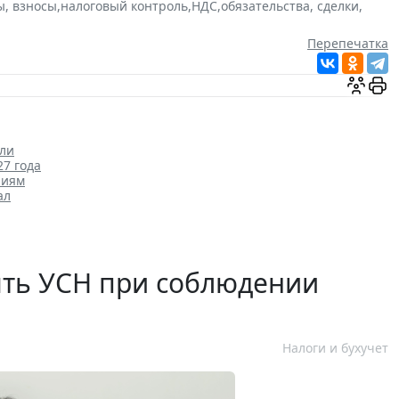
ы, взносы
,
налоговый контроль
,
НДС
,
обязательства, сделки
,
Перепечатка
или
27 года
ниям
ал
ять УСН при соблюдении
Налоги и бухучет