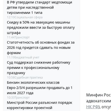
В РФ утвердили стандарт медпомощи
детям при наследственной
тирозинемии 1 типа
12:10
Социальная сфера
Скидку в 50% на эвакуацию машины
предложили ввести за быструю оплату
штрафа
11:44
Транспорт
Статотчетность об основных фондах за
2026 год придется сдавать по новым
формам
11:19
Бюджетный учет
Суд поддержал снижение работнику
премии к профессиональному
празднику
10:58
Судебная практика
Бензин экологических классов
Евро-2/3/4 разрешили продавать до 1
июля 2027 года
Минфин Росс
10:33
Транспорт
адвокатским
Минстрой России разъяснил порядок
НК РФ
), отс
корректировки проектной