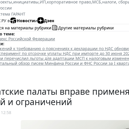
роекты
,
инициативы
,
ИП
,
корпоративное право
,
МСБ
,
налоги, сбор
оссии
стема ГАРАНТ
.РУ в
Новости
и
Дзен
ся на материалы рубрики
Другие материалы рубрики
о теме:
декс Российской Федерации
е:
ений к требованию о пояснениях к декларации по НДС обнов
сперимент по отсрочке уплаты НДС при импорте до 30 июня 20
и перечислил льготы для адаптации МСП к налоговым измене
тальный обзор писем Минфина России и ФНС России за I кварт
атские палаты вправе примен
й и ограничений
 12:58