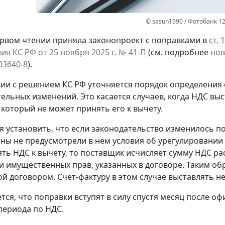
© sasun1990 / Фотобанк 1
ервом чтении приняла законопроект с поправками в
ст. 
я КС РФ от 25 ноября 2025 г. № 41-П
(см. подробнее
нов
03640-8
).
вии с решением КС РФ уточняется порядок определения 
тельных изменений. Это касается случаев, когда НДС вы
 который не может принять его к вычету.
я установить, что если законодательство изменилось по
оны не предусмотрели в нем условия об урегулировании 
ть НДС к вычету, то поставщик
исчисляет сумму НДС р
г и имущественных прав, указанных в договоре. Таким о
ой договором
. Счет-фактуру в этом случае выставлять н
тся, что поправки вступят в силу спустя месяц после о
периода по НДС.