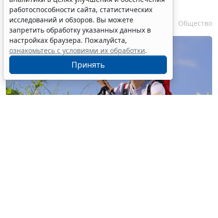
сельского туризма
работоспособности сайта, статистических
исследований и обзоров. Вы можете
7 августа 2026 16:18
Общество
запретить обработку указанных данных в
настройках браузера. Пожалуйста,
ознакомьтесь с условиями их обработки
.
Принять
© buccaneer / Фотобанк 123RF.com
Перевод участка из земель с/х назначения, не
относящихся к землям с/х угодий, в земли особо
охраняемых территорий и объектов (земли
рекреационного назначения) для строительства