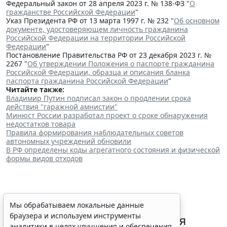
Федеральный закон от 28 апреля 2023 г. № 138-ФЗ "
О
гражданстве Российской Федерации
"
Указ Президента РФ от 13 марта 1997 г. № 232 "
Об основном
документе, удостоверяющем личность гражданина
Российской Федерации на территории Российской
Федерации
"
Постановление Правительства РФ от 23 декабря 2023 г. №
2267 "
Об утверждении Положения о паспорте гражданина
Российской Федерации, образца и описания бланка
паспорта гражданина Российской Федерации
"
Читайте также:
Владимир Путин подписал закон о продлении срока
действия "гаражной амнистии"
Минюст России разработал проект о сроке обнаружения
недостатков товара
Правила формирования наблюдательных советов
автономных учреждений обновили
В РФ определены коды агрегатного состояния и физической
формы видов отходов
В РФ урегулировали вопросы
Мы обрабатываем локальные данные
браузера и используем инструменты
использования с/х земель для
аналитики в целях улучшения и обеспечения