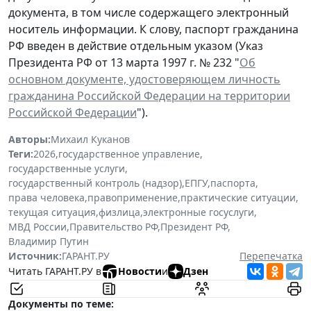
документа, в том числе содержащего электронный
носитель информации. К слову, паспорт гражданина
РФ введен в действие отдельным указом (Указ
Президента РФ от 13 марта 1997 г. № 232 "
Об
основном документе, удостоверяющем личность
гражданина Российской Федерации на территории
Российской Федерации
").
Авторы:
Михаил Куканов
Теги:
2026
,
государственное управление
,
государственные услуги
,
государственный контроль (надзор)
,
ЕПГУ
,
паспорта
,
права человека
,
правоприменение
,
практические ситуации
,
текущая ситуация
,
физлица
,
электронные госуслуги
,
МВД России
,
Правительство РФ
,
Президент РФ
,
Владимир Путин
Источник:
ГАРАНТ.РУ
Перепечатка
Читать ГАРАНТ.РУ в
Новости
и
Дзен
Документы по теме: