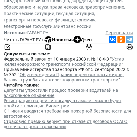
государственный контроль (надзор)
,
дети
,
защита детей
,
образование и наука
,
права человека
,
правоприменение
,
практические ситуации
,
текущая ситуация
,
транспорт и перевозки
,
физлица
,
экономика
,
электронные госуслуги
,
Минтранс России
Источник:
ГАРАНТ.РУ
Перепечатка
Читать ГАРАНТ.РУ в
Новости
и
Дзен
Документы по теме:
Федеральный закон от 10 января 2003 г. № 18-ФЗ "
Устав
железнодорожного транспорта Российской Федерации
"
Приказ Министерства транспорта РФ от 5 сентября 2022 г.
№ 352 "
Об утверждении Правил перевозок пассажиров,
багажа, грузобагажа железнодорожным транспортом
"
Читайте также:
Депутаты упростили процесс проверки водителей на
алкогольное опьянение
Регистрацию на рейс и посадку в самолет можно будет
пройти с помощью биометрии
С 1 июня вводятся требования пожарной безопасности для
автостоянок
Страховую премию вернут при отказе от договора ОСАГО
до начала срока страхования