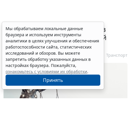
ВС РФ признал лишение прав
Мы обрабатываем локальные данные
браузера и используем инструменты
незаконным при неизвестной
аналитики в целях улучшения и обеспечения
личности водителя
работоспособности сайта, статистических
исследований и обзоров. Вы можете
7 августа 2026 16:37
Транспорт
запретить обработку указанных данных в
настройках браузера. Пожалуйста,
ознакомьтесь с условиями их обработки
.
Принять