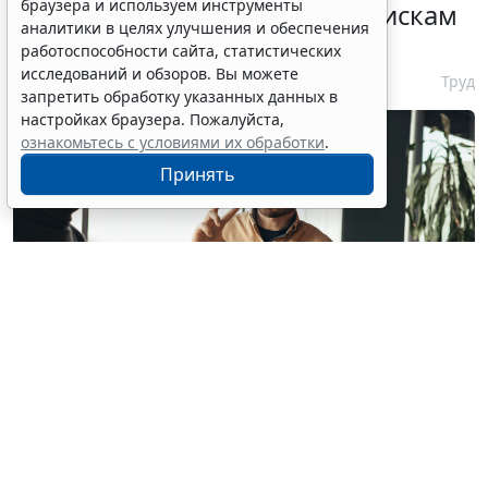
браузера и используем инструменты
ГОСТ по психосоциальным рискам
аналитики в целях улучшения и обеспечения
на рабочем месте
работоспособности сайта, статистических
исследований и обзоров. Вы можете
7 августа 2026 17:11
Труд
запретить обработку указанных данных в
настройках браузера. Пожалуйста,
ознакомьтесь с условиями их обработки
.
Принять
© milkos / Фотобанк 123RF.com
В СМИ прошла волна публикаций о том, что с 1
февраля 2027 года работодателям якобы придется
работать по новым правилам: сотрудников нельзя