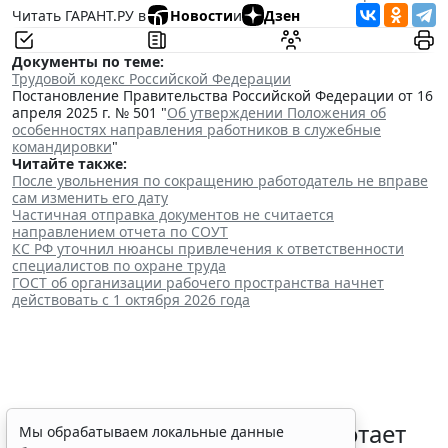
Читать ГАРАНТ.РУ в
Новости
и
Дзен
Документы по теме:
Трудовой кодекс Российской Федерации
Постановление Правительства Российской Федерации от 16
апреля 2025 г. № 501 "
Об утверждении Положения об
особенностях направления работников в служебные
командировки
"
Читайте также:
После увольнения по сокращению работодатель не вправе
сам изменить его дату
Частичная отправка документов не считается
направлением отчета по СОУТ
КС РФ уточнил нюансы привлечения к ответственности
специалистов по охране труда
ГОСТ об организации рабочего пространства начнет
действовать с 1 октября 2026 года
С 1 февраля 2027 года заработает
Мы обрабатываем локальные данные