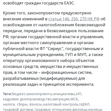
освободят граждан государств ЕАЭС.
Кроме того, законопроектом предусмотрено
внесение изменений в
статьи 146
,
256
,
270 НК РФ
об
освобождении от налогообложения безвозмездной
передачи, передачи в безвозмездное пользование
РФ, органам государственной власти и управления,
органам местного самоуправления и органам
публичной власти ФТ "Сириус", государственным и
муниципальным учреждениям, ГУП и МУП, а также
оператору организованного набора объектов
основных средств, имущества и имущественных
прав, в том числе – информационных систем,
разрабатываемых (модифицируемых) для
реализации задач и принципов эксперимента.
Теги:
бюджет
,
законопроекты
,
инициативы
,
ИП
,
кадровое делопроизводство
,
миграция
,
МСБ
,
налоги, сборы, взносы
,
налоговый контроль
,
НДФЛ
,
трудовой договор
,
трудовые отношения
,
физлица
,
юрлица
,