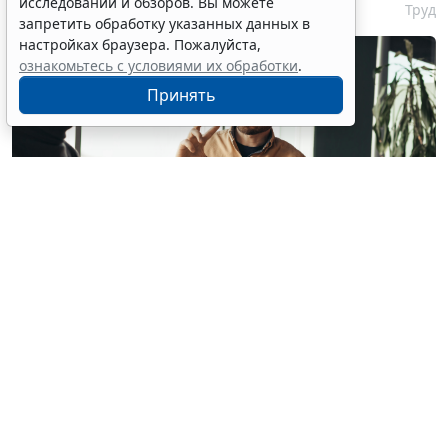
исследований и обзоров. Вы можете
7 августа 2026 17:11
Труд
запретить обработку указанных данных в
настройках браузера. Пожалуйста,
ознакомьтесь с условиями их обработки
.
Принять
© milkos / Фотобанк 123RF.com
В СМИ прошла волна публикаций о том, что с 1
февраля 2027 года работодателям якобы придется
работать по новым правилам: сотрудников нельзя
будет "принуждать к работе", а руководителей
обяжут регулярно давать обратную связь. Однако