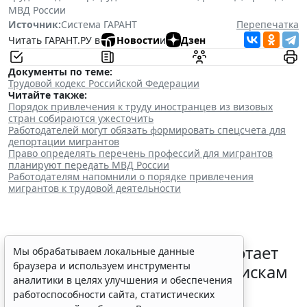
МВД России
Источник:
Система ГАРАНТ
Перепечатка
Читать ГАРАНТ.РУ в
Новости
и
Дзен
Документы по теме:
Трудовой кодекс Российской Федерации
Читайте также:
Порядок привлечения к труду иностранцев из визовых
стран собираются ужесточить
Работодателей могут обязать формировать спецсчета для
депортации мигрантов
Право определять перечень профессий для мигрантов
планируют передать МВД России
Работодателям напомнили о порядке привлечения
мигрантов к трудовой деятельности
С 1 февраля 2027 года заработает
Мы обрабатываем локальные данные
браузера и используем инструменты
ГОСТ по психосоциальным рискам
аналитики в целях улучшения и обеспечения
на рабочем месте
работоспособности сайта, статистических