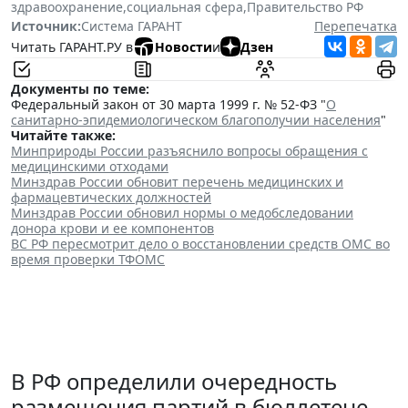
здравоохранение
,
социальная сфера
,
Правительство РФ
Источник:
Система ГАРАНТ
Перепечатка
Читать ГАРАНТ.РУ в
Новости
и
Дзен
Документы по теме:
Федеральный закон от 30 марта 1999 г. № 52-ФЗ "
О
санитарно-эпидемиологическом благополучии населения
"
Читайте также:
Минприроды России разъяснило вопросы обращения с
медицинскими отходами
Минздрав России обновит перечень медицинских и
фармацевтических должностей
Минздрав России обновил нормы о медобследовании
донора крови и ее компонентов
ВС РФ пересмотрит дело о восстановлении средств ОМС во
время проверки ТФОМС
В РФ определили очередность
размещения партий в бюллетене