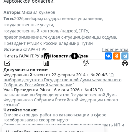
Херсонской областей.
Авторы:
Михаил Куканов
Теги:
2026
,
выборы
,
государственное управление
,
государственные услуги
,
государственный контроль (надзор)
,
ЕПГУ
,
правоприменение
,
текущая ситуация
,
физлица
,
Госдума
,
Президент РФ
,
ЦИК России
,
Владимир Путин
Источник:
ГАРАНТ.РУ
Перепечатка
Читать ГАРАНТ.РУ в
Новости
и
Дзен
Документы по теме:
Федеральный закон от 22 февраля 2014 г. № 20-ФЗ "
О
выборах депутатов Государственной Думы Федерального
Собрания Российской Федерации
"
Указ Президента РФ от 16 июня 2026 г. № 428 "
О
назначении выборов депутатов Государственной Думы
Федерального Собрания Российской Федерации нового
созыва
"
Читайте также:
Список актов для работ по каталогизации в сфере
гособоронзаказа скорректируют
Осужденным релокантам запретили регистрировать ИП и
управлять машиной
Мы обрабатываем локальные данные