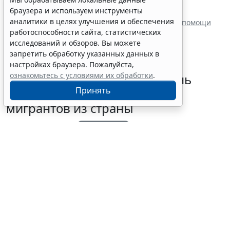
Семьям погибших силовиков-участников СВО
браузера и используем инструменты
гарантировали жилищные выплаты
аналитики в целях улучшения и обеспечения
В России ввели персонифицированный учет медпомощи
ветеранам боевых действий
работоспособности сайта, статистических
исследований и обзоров. Вы можете
запретить обработку указанных данных в
настройках браузера. Пожалуйста,
ознакомьтесь с условиями их обработки
.
В России расширили перечень
Принять
оснований для выдворения
мигрантов из страны
5 августа 2026 18:16
Общество
Выбор редакции