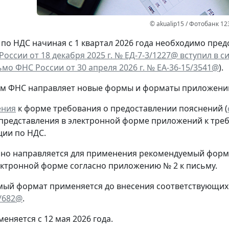
© akualip15 / Фотобанк 12
по НДС начиная с 1 квартал 2026 года необходимо пре
оссии от 18 декабря 2025 г. № ЕД-7-3/1227@ вступил в си
мо ФНС России от 30 апреля 2026 г. № ЕА-36-15/3541@
).
тим ФНС направляет новые формы и форматы приложени
ения
к форме требования о предоставлении пояснений (
представления в электронной форме приложений к треб
ции по НДС.
о направляется для применения рекомендуемый форма
ектронной форме согласно приложению № 2 к письму.
мый формат применяется до внесения соответствующих
/682@
.
еняется с 12 мая 2026 года.