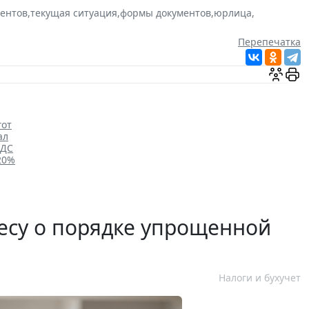
ментов
,
текущая ситуация
,
формы документов
,
юрлица
,
Перепечатка
гот
ал
НДС
20%
есу о порядке упрощенной
Налоги и бухучет