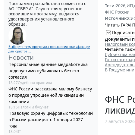
Программа разработана совместно с
Теги:
2026
,
ИП
,
АО ''СБЕР А". Слушателям, успешно
ФНС России
освоившим программу, выдаются
Источник:
Си
удостоверения установленного
образца.
Читать ГАРАНТ
Подписать
Документы п
Налоговый ко
Выберите тему программы повышения квалификации
Читайте такж
для юристов ...
Субъектам ма
Новости
Готов ежеквар
Персональные данные медработника
Арендодатель 
В Госдуме ини
недопустимо публиковать без его
согласия
18:27
Судебная практика
ФНС России рассказала малому бизнесу
о порядке упрощенной ликвидации
ФНС Ро
компании
ликви
18:16
Налоги и бухучет
Правовую охрану цифровых технологий
в России расширят с 1 января 2027
7 августа 2026
года
18:04
IT