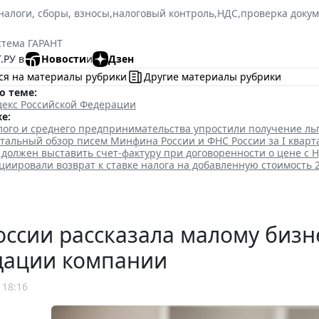
налоги, сборы, взносы
,
налоговый контроль
,
НДС
,
проверка доку
стема ГАРАНТ
.РУ в
Новости
и
Дзен
ся на материалы рубрики
Другие материалы рубрики
о теме:
декс Российской Федерации
е:
лого и среднего предпринимательства упростили получение ль
тальный обзор писем Минфина России и ФНС России за I кварт
должен выставить счет-фактуру при договоренности о цене с 
циировали возврат к ставке налога на добавленную стоимость 
ссии рассказала малому бизн
дации компании
 18:16