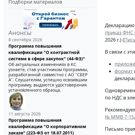
Подборки материалов
Декларацию 
Анонсы
приказ ФНС Р
2026 г.) (
Пись
8 сентября 2026
Программа повышения
В связи с э
квалификации "О контрактной
системе в сфере закупок" (44-ФЗ)"
прилож
Об актуальных изменениях в КС
узнаете, став участником программы,
формат
разработанной совместно с АО ''СБЕР
деклара
А". Слушателям, успешно освоившим
программу, выдаются удостоверения
Одновременн
установленного образца.
по НДС в эл
Рекомендуе
11 августа 2026
№ ММВ-7-15
Программа повышения
квалификации "О корпоративном
Письмо прим
заказе" (223-ФЗ от 18.07.2011)