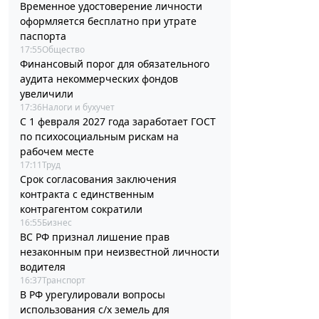
Временное удостоверение личности
оформляется бесплатно при утрате
паспорта
17:55
Общество
Финансовый порог для обязательного
аудита некоммерческих фондов
увеличили
17:36
Налоги и бухучет
С 1 февраля 2027 года заработает ГОСТ
по психосоциальным рискам на
рабочем месте
17:11
Труд
Срок согласования заключения
контракта с единственным
контрагентом сократили
16:55
Бизнес
ВС РФ признал лишение прав
незаконным при неизвестной личности
водителя
16:37
Транспорт
В РФ урегулировали вопросы
использования с/х земель для