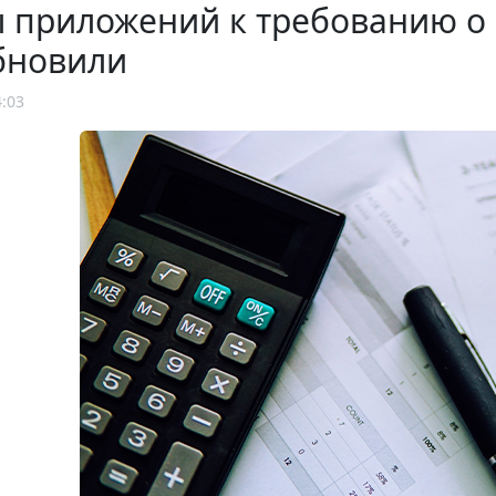
 приложений к требованию о 
бновили
4:03