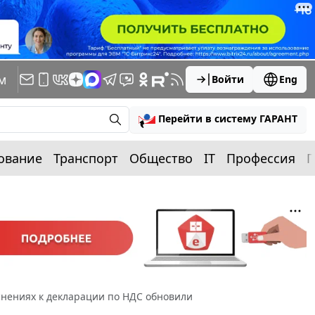
м
Войти
Eng
Перейти в систему ГАРАНТ
ование
Транспорт
Общество
IT
Профессия
П
нениях к декларации по НДС обновили