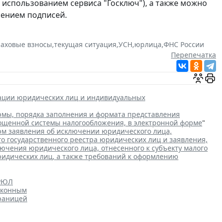
с использованием сервиса "Госключ"), а также можно
рением подписей.
раховые взносы
,
текущая ситуация
,
УСН
,
юрлица
,
ФНС России
Перепечатка
рации юридических лиц и индивидуальных
мы, порядка заполнения и формата представления
рощенной системы налогообложения, в электронной форме
"
м заявления об исключении юридического лица,
го государственного реестра юридических лиц и заявления,
чения юридического лица, отнесенного к субъекту малого
ридических лиц, а также требований к оформлению
ГРЮЛ
аконным
границей