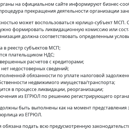
рганы на официальном сайте информируют бизнес-сооб
процедура прекращения деятельности организации зани
ностью может воспользоваться юрлицо-субъект МСП. 
ужно формировать ликвидационную комиссию или сост
анизация должна соответствовать определенным услов
а в реестр субъектов МСП;
ется плательщиком НДС;
авершенных расчетов с кредиторами;
 нет недостоверных сведений;
сполненной обязанности по уплате налоговой задолжен
обственности недвижимого имущества/транспорта;
дится в процессе ликвидации, реорганизации;
лючения из ЕГРЮЛ по решению регистрирующего органа
 должны быть выполнены как на момент представления 
 юрлица из ЕГРЮЛ.
 обязана подать всю предусмотренную законодательств