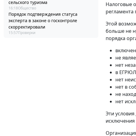
сельского туризма
Налоговые о
16:18
Общество
регламента 
Порядок подтверждения статуса
эксперта в законе о госконтроле
Этой возмож
скорректировали
больше не н
15:57
Проверки
порядка орг
включен
не явля
нет нез
в ЕГРЮЛ
нет неи
нет в с
не нахо
нет иск
Эти условия
исключения
Организация