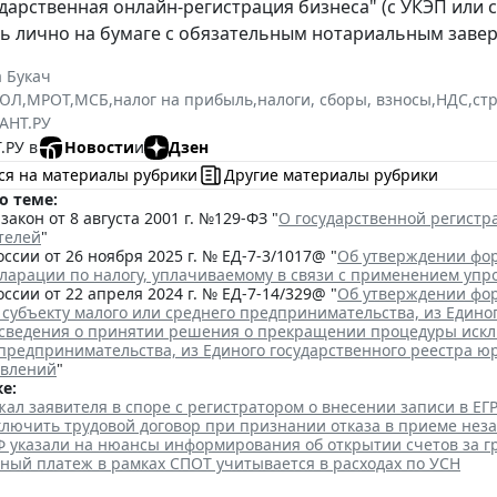
ударственная онлайн-регистрация бизнеса" (с УКЭП или 
ь лично на бумаге с обязательным нотариальным заве
 Букач
РЮЛ
,
МРОТ
,
МСБ
,
налог на прибыль
,
налоги, сборы, взносы
,
НДС
,
ст
АНТ.РУ
.РУ в
Новости
и
Дзен
ся на материалы рубрики
Другие материалы рубрики
о теме:
акон от 8 августа 2001 г. №129-ФЗ "
О государственной регист
телей
"
ссии от 26 ноября 2025 г. № ЕД-7-3/1017@ "
Об утверждении фор
кларации по налогу, уплачиваемому в связи с применением уп
ссии от 22 апреля 2024 г. № ЕД-7-14/329@ "
Об утверждении фор
 субъекту малого или среднего предпринимательства, из Едино
сведения о принятии решения о прекращении процедуры исклю
 предпринимательства, из Единого государственного реестра ю
явлений
"
е:
ал заявителя в споре с регистратором о внесении записи в Е
аключить трудовой договор при признании отказа в приеме нез
Ф указали на нюансы информирования об открытии счетов за 
ный платеж в рамках СПОТ учитывается в расходах по УСН