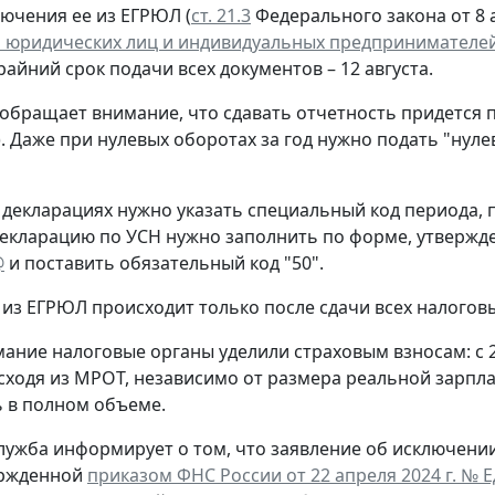
лючения ее из ЕГРЮЛ (
ст. 21.3
Федерального закона от 8 а
 юридических лиц и индивидуальных предпринимателе
крайний срок подачи всех документов – 12 августа.
обращает внимание, что сдавать отчетность придется 
. Даже при нулевых оборотах за год нужно подать "нул
 декларациях нужно указать специальный код периода
екларацию по УСН нужно заполнить по форме, утверж
@
и поставить обязательный код "50".
из ЕГРЮЛ происходит только после сдачи всех налогов
ание налоговые органы уделили страховым взносам: с 
сходя из МРОТ, независимо от размера реальной зарпла
 в полном объеме.
лужба информирует о том, что заявление об исключени
ержденной
приказом ФНС России от 22 апреля 2024 г. № 