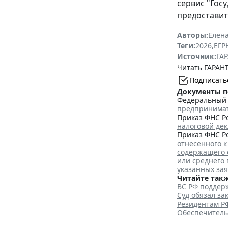
сервис "Гос
предоставит
Авторы:
Елена
Теги:
2026
,
ЕГ
Источник:
ГАР
Читать ГАРАНТ
Подписать
Документы п
Федеральный з
предпринима
Приказ ФНС Ро
налоговой де
Приказ ФНС Ро
отнесенного к
содержащего 
или среднего
указанных за
Читайте такж
ВС РФ поддерж
Суд обязал з
Резидентам Р
Обеспечитель