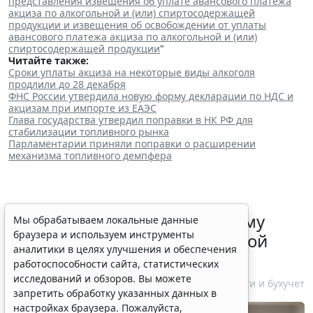
представления извещения об уплате авансового платежа
акциза по алкогольной и (или) спиртосодержащей
продукции и извещения об освобождении от уплаты
авансового платежа акциза по алкогольной и (или)
спиртосодержащей продукции
"
Читайте также:
Сроки уплаты акциза на некоторые виды алкоголя
продлили до 28 декабря
ФНС России утвердила новую форму декларации по НДС и
акцизам при импорте из ЕАЭС
Глава государства утвердил поправки в НК РФ для
стабилизации топливного рынка
Парламентарии приняли поправки о расширении
механизма топливного демпфера
ФНС России рассказала малому
Мы обрабатываем локальные данные
браузера и используем инструменты
бизнесу о порядке упрощенной
аналитики в целях улучшения и обеспечения
ликвидации компании
работоспособности сайта, статистических
исследований и обзоров. Вы можете
7 августа 2026 18:16
Налоги и бухучет
запретить обработку указанных данных в
настройках браузера. Пожалуйста,