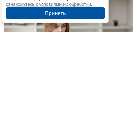
ознакомьтесь с условиями их обработки
.
Принять
© treeratw/ Фотобанк 123RF.com
Налоговые органы на официальном сайте
информируют бизнес-сообщество о том, что с
введением нового упрощенного регламента
процедура прекращения деятельности организации
занимает 3,5 месяца.