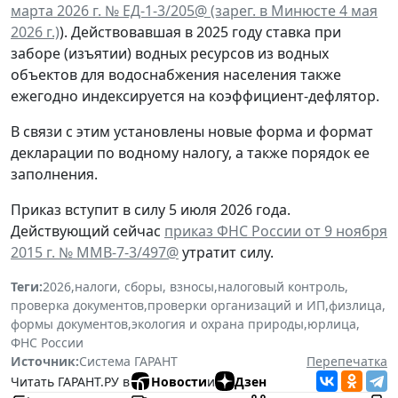
марта 2026 г. № ЕД-1-3/205@ (зарег. в Минюсте 4 мая
2026 г.)
). Действовавшая в 2025 году ставка при
заборе (изъятии) водных ресурсов из водных
объектов для водоснабжения населения также
ежегодно индексируется на коэффициент-дефлятор.
В связи с этим установлены новые форма и формат
декларации по водному налогу, а также порядок ее
заполнения.
Приказ вступит в силу 5 июля 2026 года.
Действующий сейчас
приказ ФНС России от 9 ноября
2015 г. № ММВ-7-3/497@
утратит силу.
Теги:
2026
,
налоги, сборы, взносы
,
налоговый контроль
,
проверка документов
,
проверки организаций и ИП
,
физлица
,
формы документов
,
экология и охрана природы
,
юрлица
,
ФНС России
Источник:
Система ГАРАНТ
Перепечатка
Читать ГАРАНТ.РУ в
Новости
и
Дзен