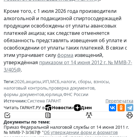
Кроме того, с 1 июля 2026 года производители
алкогольной и подакцизной спиртосодержащей
продукции освобождены от уплаты авансовых
платежей акциза; как следствие отменяется
обязанность представлять извещения об уплате и
освобождении от уплаты таких платежей. В связи с
этим утрачивает силу
форма
извещений,
утверждённая
приказом от 14 июня 2012 г. № ММВ-7-
3/405@
.
Теги:
2026
,
акцизы
,
ИП
,
МСБ
,
налоги, сборы, взносы
,
налоговый контроль
,
проверка документов
,
формы документов
,
юрлица
,
ФНС России
Источник:
Система ГАРАНТ
Перепечатка
Читать ГАРАНТ.РУ в
Новости
и
Дзен
Документы по теме:
Приказ Федеральной налоговой службы от 14 июня 2011 г.
№ ММВ-7-3/367@ "
Об утверждении форм и форматов