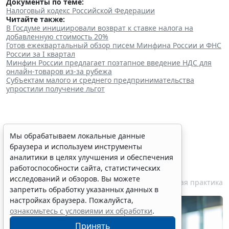
Документы по теме:
Налоговый кодекс Российской Федерации
Читайте также:
В Госдуме инициировали возврат к ставке налога на
добавленную стоимость 20%
Готов ежеквартальный обзор писем Минфина России и ФНС
России за I квартал
Минфин России предлагает поэтапное введение НДС для
онлайн-товаров из-за рубежа
Субъектам малого и среднего предпринимательства
упростили получение льгот
Персональные данные
Мы обрабатываем локальные данные
браузера и используем инструменты
медработника недопустимо
аналитики в целях улучшения и обеспечения
публиковать без его согласия
работоспособности сайта, статистических
исследований и обзоров. Вы можете
7 августа 2026 18:27
Судебная практика
запретить обработку указанных данных в
настройках браузера. Пожалуйста,
ознакомьтесь с условиями их обработки
.
Принять