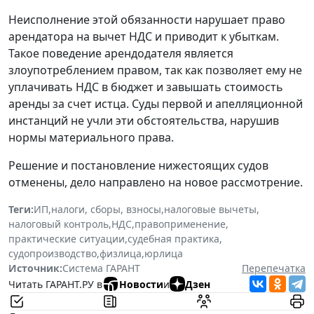
Неисполнение этой обязанности нарушает право
арендатора на вычет НДС и приводит к убыткам.
Такое поведение арендодателя является
злоупотреблением правом, так как позволяет ему не
уплачивать НДС в бюджет и завышать стоимость
аренды за счет истца. Суды первой и апелляционной
инстанций не учли эти обстоятельства, нарушив
нормы материального права.
Решение и постановление нижестоящих судов
отменены, дело направлено на новое рассмотрение.
Теги:
ИП
,
налоги, сборы, взносы
,
налоговые вычеты
,
налоговый контроль
,
НДС
,
правоприменение
,
практические ситуации
,
судебная практика
,
судопроизводство
,
физлица
,
юрлица
Источник:
Система ГАРАНТ
Перепечатка
Читать ГАРАНТ.РУ в
Новости
и
Дзен