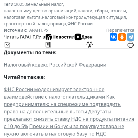
Теги:
2025
,
земельный налог
,
налог на имущество организаций
,
налоги, сборы, взносы
,
налоговая льгота
,
налоговый контроль
,
текущая ситуация
,
транспортный налог
,
юрлица
,
ФНС России
Источник:
ГАРАНТ.РУ
Перепечатка
Читать ГАРАНТ.РУ в
Новости
и
Дзен
Документы по теме:
Налоговый кодекс Российской Федерации
Читайте также:
ФНС России модернизирует электронное
взаимодействие с налогоплательщиками
Как
предпринимателю на спецрежиме подтвердить
право на дополнительные льготы
Депутаты
предлагают снизить ставку НДС на продукты питания
с 10 до 5%
Премии и бонусы за покупку товара не
нужно включать в налоговую базу по НДС