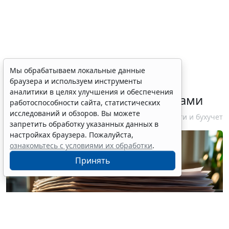
ФНС России рассказала
Мы обрабатываем локальные данные
браузера и используем инструменты
налогоплательщикам об
аналитики в целях улучшения и обеспечения
изменениях в работе с акцизами
работоспособности сайта, статистических
исследований и обзоров. Вы можете
10 августа 2026 12:10
Налоги и бухучет
запретить обработку указанных данных в
настройках браузера. Пожалуйста,
ознакомьтесь с условиями их обработки
.
Принять