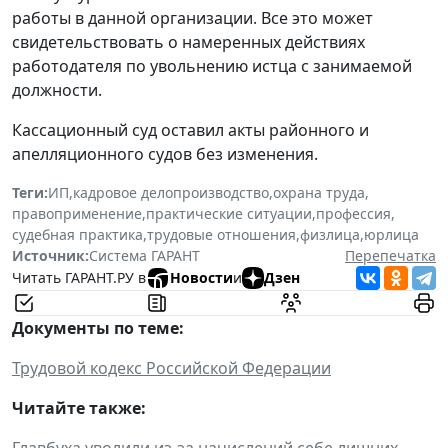
работы в данной организации. Все это может
свидетельствовать о намеренных действиях
работодателя по увольнению истца с занимаемой
должности.
Кассационный суд оставил акты районного и
апелляционного судов без изменения.
Теги:
ИП
,
кадровое делопроизводство
,
охрана труда
,
правоприменение
,
практические ситуации
,
профессия
,
судебная практика
,
трудовые отношения
,
физлица
,
юрлица
Источник:
Система ГАРАНТ
Перепечатка
Читать ГАРАНТ.РУ в
Новости
и
Дзен
Документы по теме:
Трудовой кодекс Российской Федерации
Читайте также:
Главбуха уволили из-за начислений себе лишних