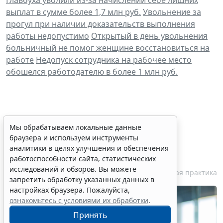
выплат в сумме более 1,7 млн руб.
Увольнение за
прогул при наличии доказательств выполнения
работы недопустимо
Открытый в день увольнения
больничный не помог женщине восстановиться на
работе
Недопуск сотрудника на рабочее место
обошелся работодателю в более 1 млн руб.
Персональные данные
Мы обрабатываем локальные данные
браузера и используем инструменты
медработника недопустимо
аналитики в целях улучшения и обеспечения
публиковать без его согласия
работоспособности сайта, статистических
исследований и обзоров. Вы можете
7 августа 2026 18:27
Судебная практика
запретить обработку указанных данных в
настройках браузера. Пожалуйста,
ознакомьтесь с условиями их обработки
.
Принять