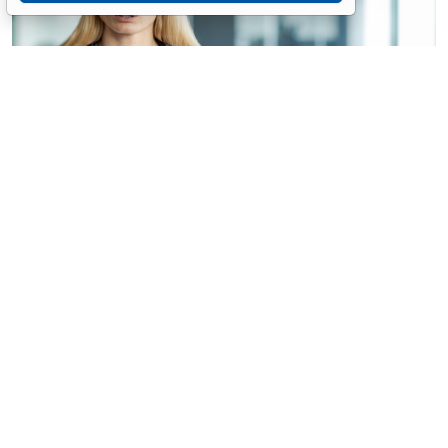
© voronaman / Фотобанк 123RF.com
Конституционный Суд РФ отказал интернет-порталу
без статуса СМИ в приеме жалобы на
пункты 6
и
7
части 1 статьи 6
Закона о персональных данных
(ПДн) (
Определение Конституционного Суда РФ от 30
июня 2026 г. № 2029-О
).
Портал публикует материалы по тематике
здравоохранения, в том числе отзывы пациентов,
сведения о медработниках, а также на нем есть
сервис онлайн-записи к врачу.