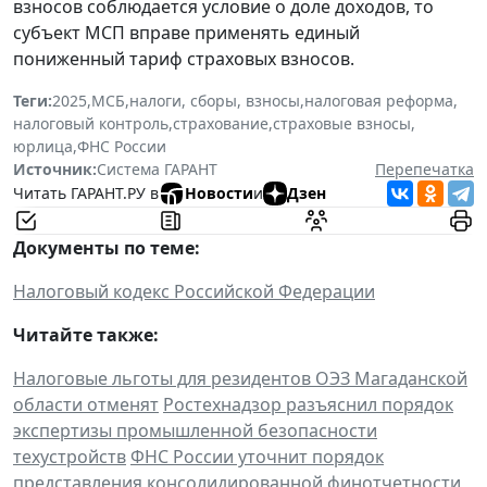
взносов соблюдается условие о доле доходов, то
субъект МСП вправе применять единый
пониженный тариф страховых взносов.
Теги:
2025
,
МСБ
,
налоги, сборы, взносы
,
налоговая реформа
,
налоговый контроль
,
страхование
,
страховые взносы
,
юрлица
,
ФНС России
Источник:
Система ГАРАНТ
Перепечатка
Читать ГАРАНТ.РУ в
Новости
и
Дзен
Документы по теме:
Налоговый кодекс Российской Федерации
Читайте также:
Налоговые льготы для резидентов ОЭЗ Магаданской
области отменят
Ростехнадзор разъяснил порядок
экспертизы промышленной безопасности
техустройств
ФНС России уточнит порядок
представления консолидированной финотчетности