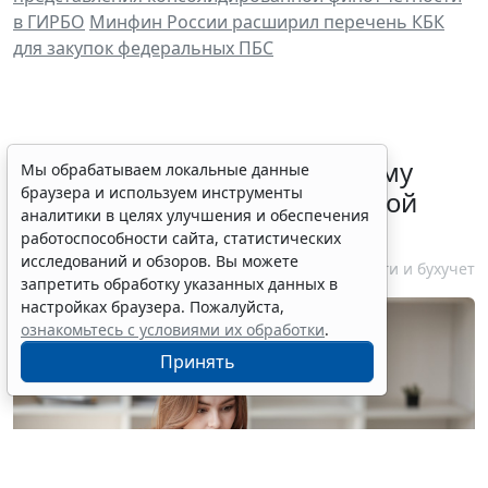
в ГИРБО
Минфин России расширил перечень КБК
для закупок федеральных ПБС
ФНС России рассказала малому
Мы обрабатываем локальные данные
браузера и используем инструменты
бизнесу о порядке упрощенной
аналитики в целях улучшения и обеспечения
ликвидации компании
работоспособности сайта, статистических
исследований и обзоров. Вы можете
7 августа 2026 18:16
Налоги и бухучет
запретить обработку указанных данных в
настройках браузера. Пожалуйста,
ознакомьтесь с условиями их обработки
.
Принять