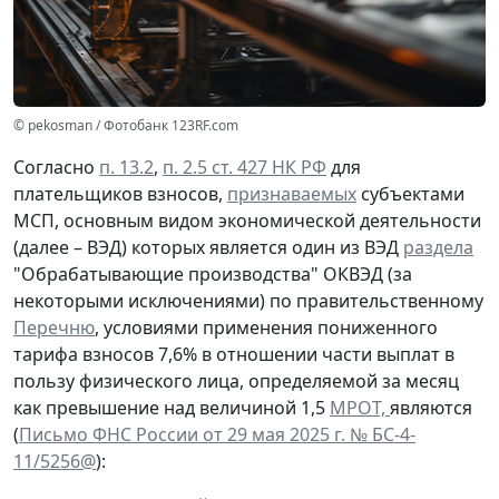
© pekosman / Фотобанк 123RF.com
Согласно
п. 13.2
,
п. 2.5 ст. 427 НК РФ
для
плательщиков взносов,
признаваемых
субъектами
МСП, основным видом экономической деятельности
(далее – ВЭД) которых является один из ВЭД
раздела
"Обрабатывающие производства" ОКВЭД (за
некоторыми исключениями) по правительственному
Перечню
, условиями применения пониженного
тарифа взносов 7,6% в отношении части выплат в
пользу физического лица, определяемой за месяц
как превышение над величиной 1,5
МРОТ,
являются
(
Письмо ФНС России от 29 мая 2025 г. № БС-4-
11/5256@
):