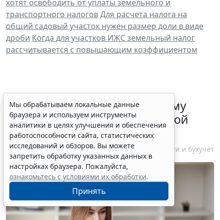
хотят освободить от уплаты земельного и
транспортного налогов
Для расчета налога на
общий садовый участок нужен размер доли в виде
дроби
Когда для участков ИЖС земельный налог
рассчитывается с повышающим коэффициентом
ФНС России рассказала малому
Мы обрабатываем локальные данные
браузера и используем инструменты
бизнесу о порядке упрощенной
аналитики в целях улучшения и обеспечения
ликвидации компании
работоспособности сайта, статистических
исследований и обзоров. Вы можете
7 августа 2026 18:16
Налоги и бухучет
запретить обработку указанных данных в
настройках браузера. Пожалуйста,
ознакомьтесь с условиями их обработки
.
Принять