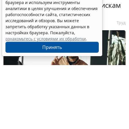
браузера и используем инструменты
ГОСТ по психосоциальным рискам
аналитики в целях улучшения и обеспечения
на рабочем месте
работоспособности сайта, статистических
исследований и обзоров. Вы можете
7 августа 2026 17:11
Труд
запретить обработку указанных данных в
настройках браузера. Пожалуйста,
ознакомьтесь с условиями их обработки
.
Принять
© milkos / Фотобанк 123RF.com
В СМИ прошла волна публикаций о том, что с 1
февраля 2027 года работодателям якобы придется
работать по новым правилам: сотрудников нельзя