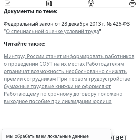
Документы по теме:
Федеральный закон от 28 декабря 2013 г. № 426-ФЗ
"
О специальной оценке условий труда
"
Читайте также:
Минтруд России станет информировать работников
о проведении СОУТ на их местах
Работодателям
ограничат возможность необоснованно снижать
премии сотрудникам
При первом трудоустройстве
бумажные трудовые книжки не оформляют
Работающему по срочному договору положено
выходное пособие при ликвидации юрлица
С 1 февраля 2027 года заработает
Мы обрабатываем локальные данные