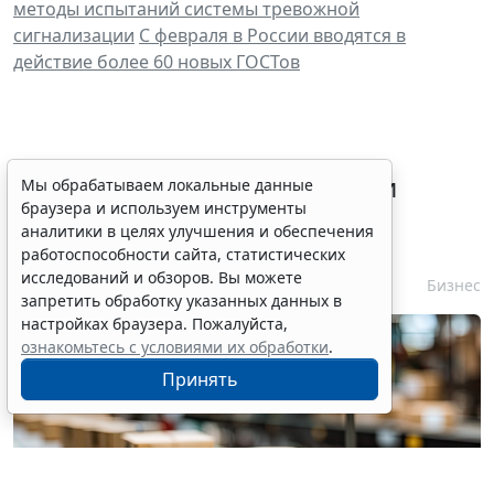
методы испытаний системы тревожной
сигнализации
С февраля в России вводятся в
действие более 60 новых ГОСТов
Процедуру приостановки или
Мы обрабатываем локальные данные
браузера и используем инструменты
запрета реализации опасной
аналитики в целях улучшения и обеспечения
продукции оптимизируют
работоспособности сайта, статистических
исследований и обзоров. Вы можете
6 августа 2026 15:39
Бизнес
запретить обработку указанных данных в
настройках браузера. Пожалуйста,
ознакомьтесь с условиями их обработки
.
Принять