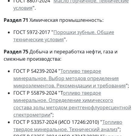
ГОСТ 8807-2024 "
Масло горчичное. Технические
условия
".
Раздел 71
Химическая промышленность:
ГОСТ 5972-2017 "
Порошки зубные. Общие
технические условия
".
Раздел 75
Добыча и переработка нефти, газа и
смежные производства:
ГОСТ Р 54239-2024 "
Топливо твердое
минеральное. Выбор методов определения
микроэлементов. Рекомендации и требования
";
ГОСТ Р 55879-2024 "Т
опливо твердое
минеральное. Определение химического
состава золы методом рентгенофлуоресцентной
спектрометрии
";
ГОСТ Р 53357-2024 (ИСО 17246:2010) "
Топливо
твердое минеральное. Технический анализ
";