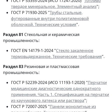
ГОСТ Р 53355-2024 (ИСО 17247:2020) "
Топливо
твердое минеральное. Элементный анализ
";
ГОСТ Р 71930-2025 "
Трубы стальные,
футерованные внутри полиэтиленовой
оболочкой. Технические условия
".
Раздел 81
Стекольная и керамическая
промышленность:
ГОСТ ЕN 14179-1-2024 "
Стекло закаленное
термовыдержанное. Технические требования
".
Раздел 83
Резиновая и пластмассовая
промышленность:
ГОСТ Р 52239-2024 (ИСО 11193-1:2020) "
Перчатки
медицинские диагностические однократного
применения. Часть 1. Спецификация на перчатки
из каучукового латекса или раствора
";
ГОСТ Р 72007-2025 "
Панели монолитные из