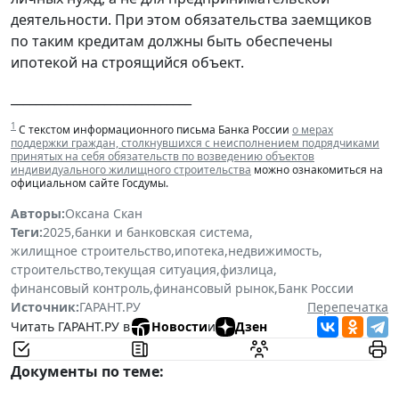
деятельности. При этом обязательства заемщиков
по таким кредитам должны быть обеспечены
ипотекой на строящийся объект.
_____________________________
1
С текстом информационного письма Банка России
о мерах
поддержки граждан, столкнувшихся с неисполнением подрядчиками
принятых на себя обязательств по возведению объектов
индивидуального жилищного строительства
можно ознакомиться на
официальном сайте Госдумы.
Авторы:
Оксана Скан
Теги:
2025
,
банки и банковская система
,
жилищное строительство
,
ипотека
,
недвижимость
,
строительство
,
текущая ситуация
,
физлица
,
финансовый контроль
,
финансовый рынок
,
Банк России
Источник:
ГАРАНТ.РУ
Перепечатка
Читать ГАРАНТ.РУ в
Новости
и
Дзен
Документы по теме: