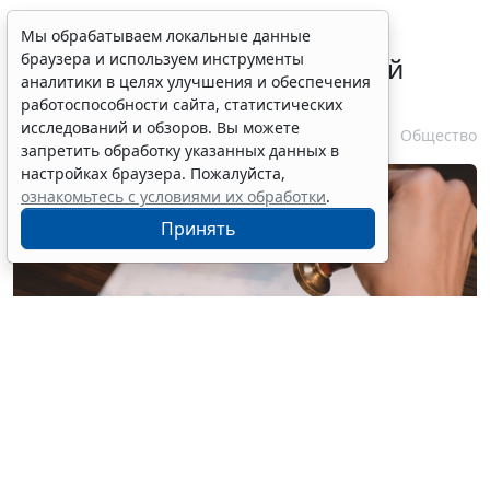
В ГПК РФ уточнили порядок
Мы обрабатываем локальные данные
браузера и используем инструменты
удостоверения доверенностей
аналитики в целях улучшения и обеспечения
находящихся в СИЗО лиц
работоспособности сайта, статистических
исследований и обзоров. Вы можете
7 августа 2026 11:56
Общество
запретить обработку указанных данных в
настройках браузера. Пожалуйста,
ознакомьтесь с условиями их обработки
.
Принять
© joeatthapon / Фотобанк 123RF.com
Статья 53 ГПК РФ
, регламентирующая вопросы