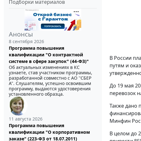
Подборки материалов
Анонсы
8 сентября 2026
Программа повышения
квалификации "О контрактной
В России пл
системе в сфере закупок" (44-ФЗ)"
путям и ока
Об актуальных изменениях в КС
утвержденн
узнаете, став участником программы,
разработанной совместно с АО ''СБЕР
А". Слушателям, успешно освоившим
До 19 мая 2
программу, выдаются удостоверения
перевозок н
установленного образца.
Также дано 
финансирова
11 августа 2026
Минфин Росс
Программа повышения
квалификации "О корпоративном
В целом до 
заказе" (223-ФЗ от 18.07.2011)
привести 85