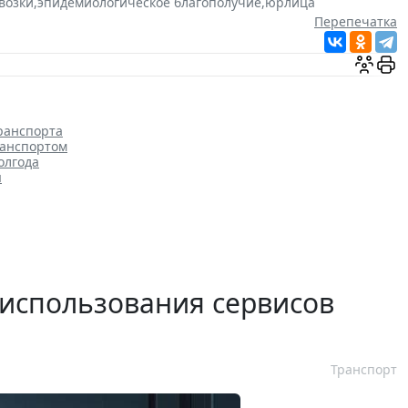
возки
,
эпидемиологическое благополучие
,
юрлица
Перепечатка
ранспорта
ранспортом
олгода
я
 использования сервисов
Транспорт