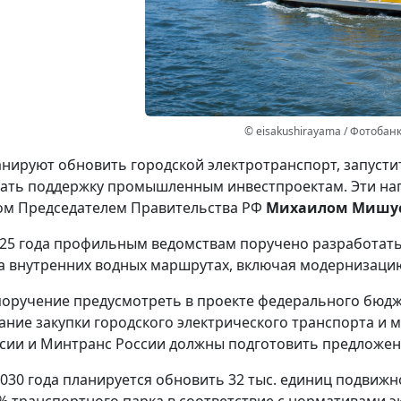
© eisakushirayama / Фотобан
анируют обновить городской электротранспорт, запуст
зать поддержку промышленным инвестпроектам. Эти на
ом Председателем Правительства РФ
Михаилом Мишу
025 года профильным ведомствам поручено разработат
а внутренних водных маршрутах, включая модернизацию
поручение предусмотреть в проекте федерального бюдж
ние закупки городского электрического транспорта и
ии и Минтранс России должны подготовить предложения
2030 года планируется обновить 32 тыс. единиц подвижн
% транспортного парка в соответствие с нормативами эк