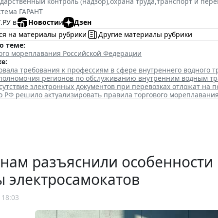
ударственный контроль (надзор)
,
охрана труда
,
транспорт и пере
стема ГАРАНТ
.РУ в
Новости
и
Дзен
ся на материалы рубрики
Другие материалы рубрики
о теме:
вого мореплавания Российской Федерации
е:
овала требования к профессиям в сфере внутреннего водного т
полномочия регионов по обслуживанию внутренним водным т
утствие электронных документов при перевозках отложат на п
о РФ решило актуализировать правила торгового мореплавани
нам разъяснили особенности
ы электросамокатов
 18:03