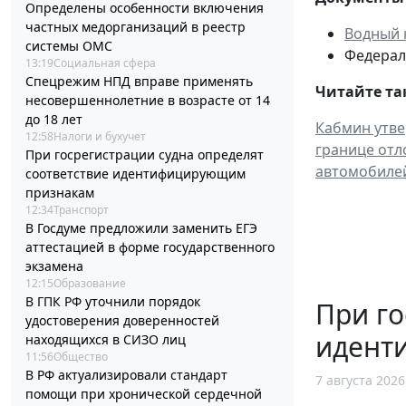
Определены особенности включения
частных медорганизаций в реестр
Водный 
системы ОМС
Федераль
13:19
Социальная сфера
Спецрежим НПД вправе применять
Читайте та
несовершеннолетние в возрасте от 14
до 18 лет
Кабмин утве
12:58
Налоги и бухучет
границе отл
При госрегистрации судна определят
автомобиле
соответствие идентифицирующим
признакам
12:34
Транспорт
В Госдуме предложили заменить ЕГЭ
аттестацией в форме государственного
экзамена
12:15
Образование
В ГПК РФ уточнили порядок
При го
удостоверения доверенностей
идент
находящихся в СИЗО лиц
11:56
Общество
В РФ актуализировали стандарт
7 августа 2026
помощи при хронической сердечной