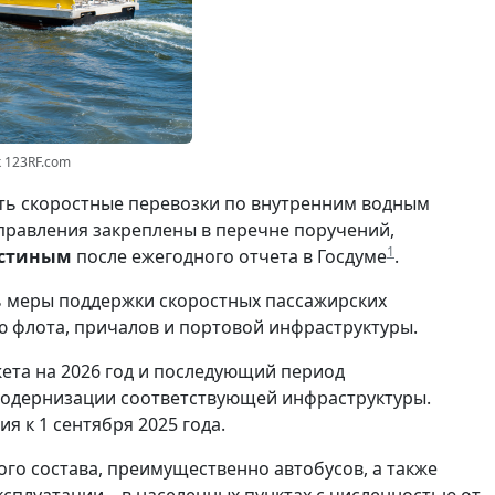
к 123RF.com
ить скоростные перевозки по внутренним водным
правления закреплены в перечне поручений,
1
стиным
после ежегодного отчета в Госдуме
.
ь меры поддержки скоростных пассажирских
 флота, причалов и портовой инфраструктуры.
ета на 2026 год и последующий период
 модернизации соответствующей инфраструктуры.
 к 1 сентября 2025 года.
ого состава, преимущественно автобусов, а также
сплуатации – в населенных пунктах с численностью от