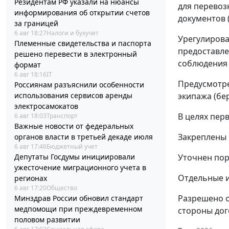
Резидентам РФ указали на нюансы
для перевоз
информирования об открытии счетов
документов 
за границей
6 авг 18:27
Налоги и бухучет
Урегулирова
Племенные свидетельства и паспорта
предоставле
решено перевести в электронный
соблюдения 
формат
6 авг 18:16
IT
Предусмотре
Россиянам разъяснили особенности
экипажа (бе
использования сервисов аренды
электросамокатов
В целях пер
6 авг 18:03
Транспорт
Важные новости от федеральных
Закреплены 
органов власти в третьей декаде июля
6 авг 17:46
Бюджетный учет
Уточнен пор
Депутаты Госдумы инициировали
ужесточение миграционного учета в
Отдельные и
регионах
6 авг 17:20
Общество
Разрешено о
Минздрав России обновил стандарт
медпомощи при преждевременном
стороны дог
половом развитии