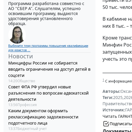
Программа разработана совместно с
50 тыс. чело
АО ''СБЕР А". Слушателям, успешно
освоившим программу, выдаются
В кабмине н
удостоверения установленного
образца.
них 8 тыс. –
Кроме транс
Минфин Росс
Выберите тему программы повышения квалификации
для юристов ...
запущенных 
Новости
учесть это 
Минцифры России не собирается
вводить ограничения на доступ детей в
______________
соцсети
1
14:20
Общество
С информацие
Совет ФПА РФ утвердил новые
Авторы:
Окса
разъяснения по вопросам адвокатской
Теги:
2025
,
202
деятельности
Правительств
13:56
Профессия
Источник:
ГАР
Каким документом оформить
Читать ГАРАНТ
реклассификацию задолженности
подотчетного лица
Подписать
13:37
Бюджетный учет
Документы 