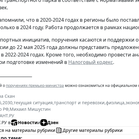
век.
апомнили, что в 2020-2024 годах в регионы было постав
 только в 2024 году. Работа продолжается в рамках нац
портных инициатив, поручения касаются и поддержки о
ии до 22 мая 2025 года должны представить предложе
в 2022-2024 годах. Кроме того, необходимо провести а
при подготовке изменений в
Налоговый кодекс
.
_______________
й о
поручениях премьер-министра
можно ознакомиться на официальном с
на Скан
6
,
2030
,
текущая ситуация
,
транспорт и перевозки
,
физлица
,
эконо
о РФ
,
Михаил Мишустин
АНТ.РУ
.РУ в
Новости
и
Дзен
ся на материалы рубрики
Другие материалы рубрики
по теме: