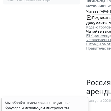
6 авг 17:02
Социальная сфера
Теги:
2026
,
гос
Источник:
Си
Читать ГАРАНТ
Подписать
Документы п
Кодекс торго
Читайте такж
ЕЭК рекоменд
Установлены 
Штрафы за отс
Правительств
Россия
аренд
6 августа 2026
Мы обрабатываем локальные данные
браузера и используем инструменты