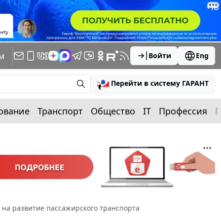
м
Войти
Eng
Перейти в систему ГАРАНТ
ование
Транспорт
Общество
IT
Профессия
П
 на развитие пассажирского транспорта