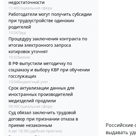
недостаточности
11:40
Социальная сфера
Работодатели могут получить субсидии
при трудоустройстве одиноких
родителей
10:54
Труд
Процедуру заключения контракта по
итогам электронного запроса
котировок уточнят
10:32
Бизнес
В РФ выпустили методичку по
соцзаказу и выбору КВР при обучении
госслужащих
10:04
Бюджетный учет
Срок актуализации данных для
иностранных производителей
медизделий продлили
09:30
Социальная сфера
Суд обязал заключить трудовой
договор при признании отказа в
Российские 
приеме незаконным
6 авг 18:38
Судебная практика
выдавать уд