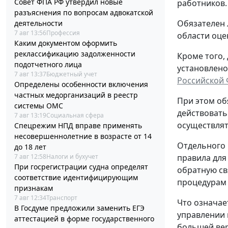
Совет ФПА РФ утвердил новые
работников.
разъяснения по вопросам адвокатской
Обязателен 
деятельности
7 авг 13:56
Профессия
области оце
Каким документом оформить
реклассификацию задолженности
Кроме того,
подотчетного лица
установлено
7 авг 13:37
Бюджетный учет
Российской
Определены особенности включения
частных медорганизаций в реестр
При этом об
системы ОМС
действовать
7 авг 13:19
Социальная сфера
осуществлят
Спецрежим НПД вправе применять
несовершеннолетние в возрасте от 14
Отдельного 
до 18 лет
7 авг 12:58
Налоги и бухучет
правила для
При госрегистрации судна определят
обратную св
соответствие идентифицирующим
процедурам
признакам
7 авг 12:34
Транспорт
Что означае
В Госдуме предложили заменить ЕГЭ
управлении 
аттестацией в форме государственного
большей вер