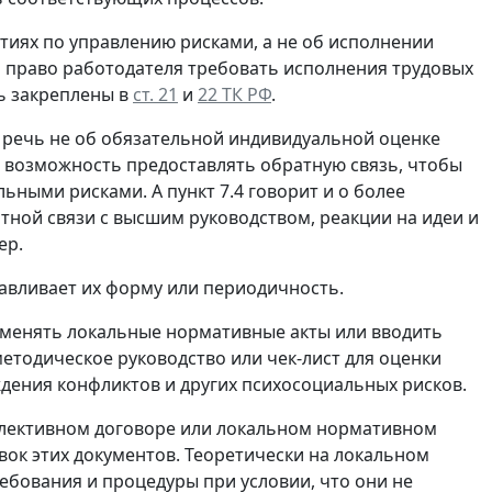
ятиях по управлению рисками, а не об исполнении
 а право работодателя требовать исполнения трудовых
ь закреплены в
ст. 21
и
22 ТК РФ
.
о речь не об обязательной индивидуальной оценке
м возможность предоставлять обратную связь, чтобы
ными рисками. А пункт 7.4 говорит и о более
ой связи с высшим руководством, реакции на идеи и
ер.
навливает их форму или периодичность.
т менять локальные нормативные акты или вводить
етодическое руководство или чек-лист для оценки
дения конфликтов и других психосоциальных рисков.
оллективном договоре или локальном нормативном
вок этих документов. Теоретически на локальном
ебования и процедуры при условии, что они не