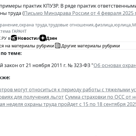
примеры практик КПУЗР. В ряде практик ответственны
ны труда (
Письмо Минздрава России от 4 февраля 2025 г
хранение
,
охрана труда
,
трудовые отношения
,
физлица
,
юрлица
,
М
стема ГАРАНТ
.РУ в
Новости
и
Дзен
ся на материалы рубрики
Другие материалы рубрики
по теме:
закон от 21 ноября 2011 г. № 323-ФЗ "
Об основах охра
кже:
тров могут относиться к периоду работы с тяжелыми у
овиях для получения льгот
Сумма страховки по ОСС от н
ая неделя охраны труда пройдет с 15 по 18 сентября 202