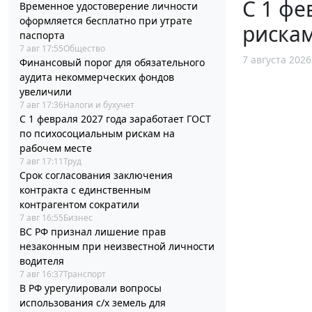
С 1 фе
Временное удостоверение личности
оформляется бесплатно при утрате
рискам
паспорта
7 авг 17:55
Общество
7 августа 2026
Финансовый порог для обязательного
аудита некоммерческих фондов
увеличили
7 авг 17:36
Налоги и бухучет
С 1 февраля 2027 года заработает ГОСТ
по психосоциальным рискам на
рабочем месте
7 авг 17:11
Труд
Срок согласования заключения
контракта с единственным
контрагентом сократили
7 авг 16:55
Бизнес
ВС РФ признал лишение прав
незаконным при неизвестной личности
водителя
7 авг 16:37
Транспорт
В РФ урегулировали вопросы
использования с/х земель для