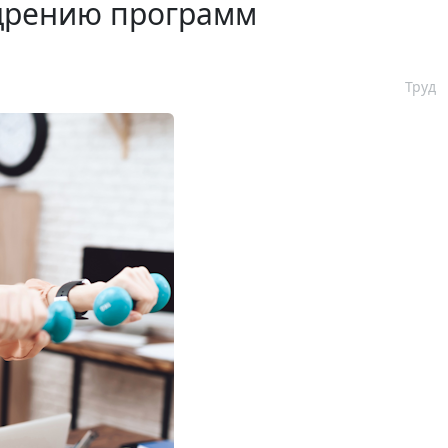
едрению программ
Труд