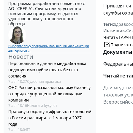
Программа разработана совместно с
Приводятся 
АО ''СБЕР А". Слушателям, успешно
службы охра
освоившим программу, выдаются
удостоверения установленного
образца.
Теги:
здравоо
Источник:
Си
Читать ГАРАНТ
Подписать
Выберите тему программы повышения квалификации
для юристов ...
Документы 
Новости
Персональные данные медработника
Федеральный 
недопустимо публиковать без его
Читайте та
согласия
7 авг 18:27
Судебная практика
Дни медосмо
ФНС России рассказала малому бизнесу
о порядке упрощенной ликвидации
тяжелых усл
компании
Всероссийск
7 авг 18:16
Налоги и бухучет
Правовую охрану цифровых технологий
в России расширят с 1 января 2027
года
7 авг 18:04
IT