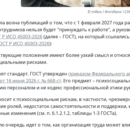
© milkos / Фотобанк 123
а волна публикаций о том, что с 1 февраля 2027 года 
отрудников нельзя будет "принуждать к работе", а руко
 Р ИСО 45003-2026
(далее – ГОСТ), на который ссылалис
ОСТ Р ИСО 45003-2026
):
ствующие положения имеют более узкий смысл и относя
циальными рисками.
ет стандарт.
ГОСТ утвержден
приказом Федерального аг
т 16 июня 2026 г. № 668-ст
. Его предмет – психосоциаль
ию персоналом и не кодекс профессиональной этики ру
носит к психосоциальным рискам, в частности, чрезмер
ие ролей, недостаток самостоятельности и поддержки, 
ые изменения (см. п. 6.1.2.1.2, таблицы 1-3 ГОСТа).
ую очередь идет о том, как организация труда может вл