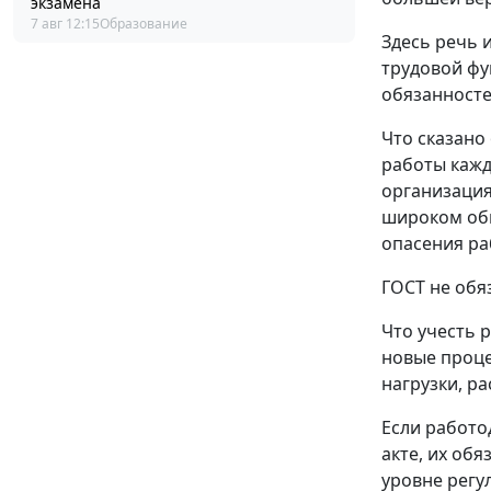
экзамена
7 авг 12:15
Образование
Здесь речь 
трудовой фу
обязанносте
Что сказано
работы кажд
организация
широком обм
опасения ра
ГОСТ не обя
Что учесть 
новые проце
нагрузки, р
Если работо
акте, их об
уровне регу