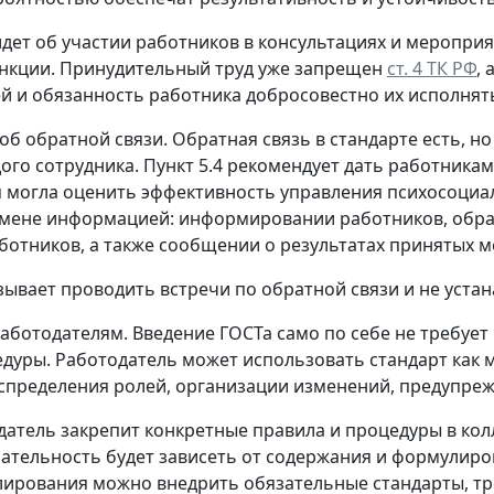
идет об участии работников в консультациях и меропри
нкции. Принудительный труд уже запрещен
ст. 4 ТК РФ
,
й и обязанность работника добросовестно их исполнят
 об обратной связи.
Обратная связь в стандарте есть, н
ого сотрудника. Пункт 5.4 рекомендует дать работника
 могла оценить эффективность управления психосоциаль
ене информацией: информировании работников, обратн
ботников, а также сообщении о результатах принятых м
зывает проводить встречи по обратной связи и не уста
работодателям.
Введение ГОСТа само по себе не требуе
дуры. Работодатель может использовать стандарт как м
аспределения ролей, организации изменений, предупреж
датель закрепит конкретные правила и процедуры в к
язательность будет зависеть от содержания и формулиро
лирования можно внедрить обязательные стандарты, тр