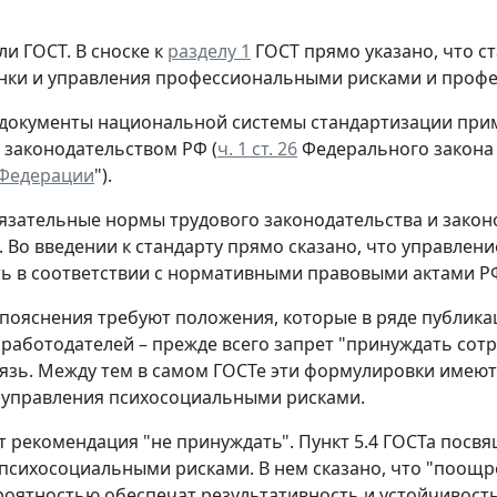
ли ГОСТ.
В сноске к
разделу 1
ГОСТ прямо указано, что с
нки и управления профессиональными рисками и проф
 документы национальной системы стандартизации прим
 законодательством РФ (
ч. 1 ст. 26
Федерального закона 
 Федерации
").
язательные нормы трудового законодательства и закон
. Во введении к стандарту прямо сказано, что управл
ь в соответствии с нормативными правовыми актами РФ
пояснения требуют положения, которые в ряде публика
 работодателей – прежде всего запрет "принуждать сотр
язь. Между тем в самом ГОСТе эти формулировки имеют 
 управления психосоциальными рисками.
т рекомендация "не принуждать".
Пункт 5.4 ГОСТа посвя
психосоциальными рисками. В нем сказано, что "поощре
оятностью обеспечат результативность и устойчивост