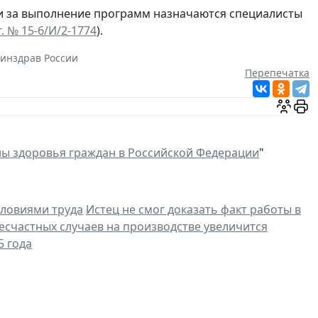
ми за выполнение программ назначаются специалисты
. № 15-6/И/2-1774
).
инздрав России
Перепечатка
ны здоровья граждан в Российской Федерации
"
словиями труда
Истец не смог доказать факт работы в
есчастных случаев на производстве увеличится
5 года