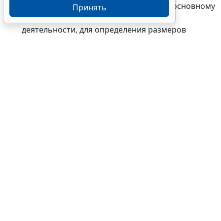
должностей работников, относимых к основному
Принять
персоналу по видам экономической
деятельности, для определения размеров
должностных окладов руководителей
подведомственных учреждений;
ФМБА определило, какой пакет документов
потребуется для согласования передачи в
аренду части недвижимости подведомственных
учреждений для размещения банкоматов,
торговых автоматов и т.п.;
в ФССП вступил в силу обновленный Регламент
проведения ведомственного контроля в сфере
закупок.
Теги:
бюджет
,
бюджетная сфера
,
госзакупки
,
госсектор
,
государственный контроль (надзор)
,
исполнительное производство
,
исполнительный лист
,
культура
,
обязательства, сделки
,
проверка документов
,
проверки организаций и ИП
,
судебные приставы
,
Минкультуры России
,
ФМБА России
,
ФССП России