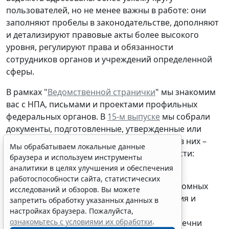
пользователей, но не менее важны в работе: они
заполняют пробелы в законодательстве, дополняют
и детализируют правовые акты более высокого
уровня, регулируют права и обязанности
сотрудников органов и учреждений определенной
сферы.
В рамках "
Ведомственной странички
" мы знакомим
вас с НПА, письмами и проектами профильных
федеральных органов. В
15-м выпуске
мы собрали
документы, подготовленные, утвержденные или
опубликованные в третьей декаде июля, и в них –
Мы обрабатываем локальные данные
масса интересных нововведений, в частности:
браузера и используем инструменты
аналитики в целях улучшения и обеспечения
Минобрнауки России утвердил для
работоспособности сайта, статистических
подведомственных бюджетных и автономных
исследований и обзоров. Вы можете
учреждений новый порядок составления и
запретить обработку указанных данных в
утверждения Плана ФХД;
настройках браузера. Пожалуйста,
ознакомьтесь с условиями их обработки
.
Минкультуры России корректирует перечни